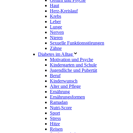
Gehirn und Psyche
Haut
Herz-Kreislauf
Krebs
Leber
Lunge
Nerven
Nieren
Sexuelle Funktionsstörungen
Zähne
Diabetes im Alltag
Motivation und Psyche
Kindergarten und Schule
Jugendliche und Pubertät
Beruf
Kinderwunsch
Alter und Pflege
Ernährung
Ernährungsformen
Ramadan
Nutri-Score
Sport
Stress
Hitze
Reisen