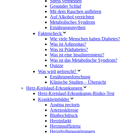
Stress vermeiden
Gesunder Schlaf
Mit dem Rauchen aufhören
Auf Alkohol verzichten
Metabolisches Syndrom
Ernährungsmythen
Faktencheck
Wie viele Menschen haben Diabetes?
Was ist Adipositas?
Was ist Prädiabetes?
Was ist eine Insulinresistenz?
Was ist das Metabolische Syndrom?
Quizze
Was wird geforscht?
Ernährungsforschung
Klinische Studien – Übersicht
Herz-Kreislauf-Erkrankungen
Herz-Kreislauf-Erkrankungs-Risiko-Test
Krankheitsbilder
Angina pectoris
Arteriosklerose
Bluthochdruck
Herzinfarkt
Herzinsuffizienz
Herzrhythmusstörungen