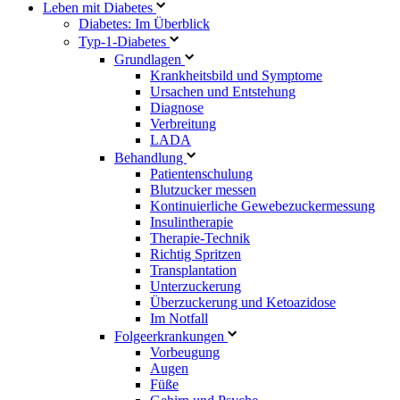
Leben mit Diabetes
Diabetes: Im Überblick
Typ-1-Diabetes
Grundlagen
Krankheitsbild und Symptome
Ursachen und Entstehung
Diagnose
Verbreitung
LADA
Behandlung
Patientenschulung
Blutzucker messen
Kontinuierliche Gewebezuckermessung
Insulintherapie
Therapie-Technik
Richtig Spritzen
Transplantation
Unterzuckerung
Überzuckerung und Ketoazidose
Im Notfall
Folgeerkrankungen
Vorbeugung
Augen
Füße