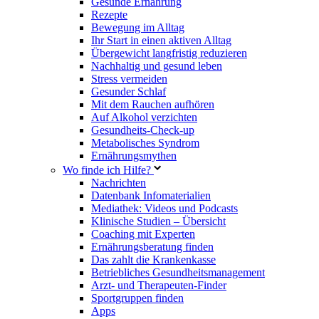
Gesunde Ernährung
Rezepte
Bewegung im Alltag
Ihr Start in einen aktiven Alltag
Übergewicht langfristig reduzieren
Nachhaltig und gesund leben
Stress vermeiden
Gesunder Schlaf
Mit dem Rauchen aufhören
Auf Alkohol verzichten
Gesundheits-Check-up
Metabolisches Syndrom
Ernährungsmythen
Wo finde ich Hilfe?
Nachrichten
Datenbank Infomaterialien
Mediathek: Videos und Podcasts
Klinische Studien – Übersicht
Coaching mit Experten
Ernährungsberatung finden
Das zahlt die Krankenkasse
Betriebliches Gesundheitsmanagement
Arzt- und Therapeuten-Finder
Sportgruppen finden
Apps