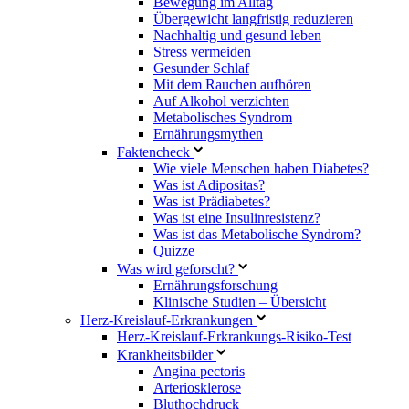
Bewegung im Alltag
Übergewicht langfristig reduzieren
Nachhaltig und gesund leben
Stress vermeiden
Gesunder Schlaf
Mit dem Rauchen aufhören
Auf Alkohol verzichten
Metabolisches Syndrom
Ernährungsmythen
Faktencheck
Wie viele Menschen haben Diabetes?
Was ist Adipositas?
Was ist Prädiabetes?
Was ist eine Insulinresistenz?
Was ist das Metabolische Syndrom?
Quizze
Was wird geforscht?
Ernährungsforschung
Klinische Studien – Übersicht
Herz-Kreislauf-Erkrankungen
Herz-Kreislauf-Erkrankungs-Risiko-Test
Krankheitsbilder
Angina pectoris
Arteriosklerose
Bluthochdruck