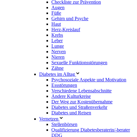
Checkliste zur Prävention
Augen
Füße
Gehirn und Psyche
Haut
Herz-Kreislauf
Krebs
Leber
Lunge
Nerven
Nieren
Sexuelle Funktionsstörungen
Zähne
Diabetes im Alltag
Psychosoziale Aspekte und Motivation
Essstörungen
Verschiedene Lebensabschnitte
Andere Kulturkreise
Der Weg zur Kostenübernahme
Diabetes und Straßenverkehr
Diabetes und Reisen
Vernetzen
Stellenbörsen
Qualifizierung Diabetesberaterin/­-berater
DDG