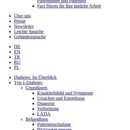
Patientinnen und Patienten
Fact Sheets für Ihre tägliche Arbeit
Über uns
Presse
Newsletter
Leichte Sprache
Gebärdensprache
DE
EN
TR
RU
PL
Diabetes: Im Überblick
Typ-1-Diabetes
Grundlagen
Krankheitsbild und Symptome
Ursachen und Entstehung
Diagnose
Verbreitung
LADA
Behandlung
Patientenschulung
Blutzucker messen