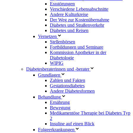
Essstörungen
Verschiedene Lebensabschnitte
Andere Kulturkreise
Der Weg zur Kostenübernahme
Diabetes und Straßenverkehr
Diabetes und Reisen
Vernetzen
Stellenbörsen
Fortbildungen und Seminare
Kommission Apotheker in der
Diabetologie
WIPIG
Diabetesberaterinnen und -berater
Grundlagen
Zahlen und Fakten
Gestationsdiabetes
Andere Diabetesformen
Behandlung
Ernährung
Bewegung
Medikamentöse Therapie bei Diabetes Typ
2
Insuline auf einen Blick
Folgeerkrankungen