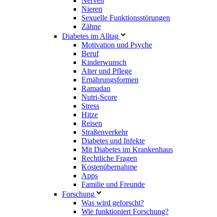
Nerven
Nieren
Sexuelle Funktionsstörungen
Zähne
Diabetes im Alltag
Motivation und Psyche
Beruf
Kinderwunsch
Alter und Pflege
Ernährungsformen
Ramadan
Nutri-Score
Stress
Hitze
Reisen
Straßenverkehr
Diabetes und Infekte
Mit Diabetes im Krankenhaus
Rechtliche Fragen
Kostenübernahme
Apps
Familie und Freunde
Forschung
Was wird geforscht?
Wie funktioniert Forschung?