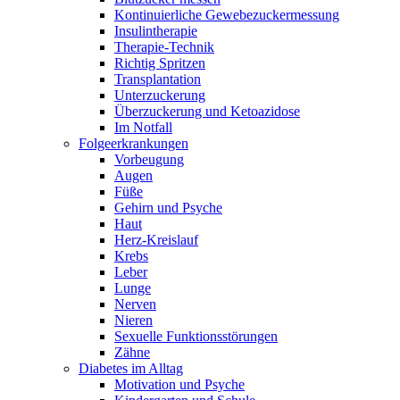
Kontinuierliche Gewebezuckermessung
Insulintherapie
Therapie-Technik
Richtig Spritzen
Transplantation
Unterzuckerung
Überzuckerung und Ketoazidose
Im Notfall
Folgeerkrankungen
Vorbeugung
Augen
Füße
Gehirn und Psyche
Haut
Herz-Kreislauf
Krebs
Leber
Lunge
Nerven
Nieren
Sexuelle Funktionsstörungen
Zähne
Diabetes im Alltag
Motivation und Psyche