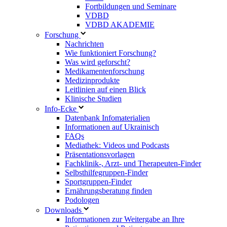
Fortbildungen und Seminare
VDBD
VDBD AKADEMIE
Forschung
Nachrichten
Wie funktioniert Forschung?
Was wird geforscht?
Medikamentenforschung
Medizinprodukte
Leitlinien auf einen Blick
Klinische Studien
Info-Ecke
Datenbank Infomaterialien
Informationen auf Ukrainisch
FAQs
Mediathek: Videos und Podcasts
Präsentationsvorlagen
Fachklinik-, Arzt- und Therapeuten-Finder
Selbsthilfegruppen-Finder
Sportgruppen-Finder
Ernährungsberatung finden
Podologen
Downloads
Informationen zur Weitergabe an Ihre