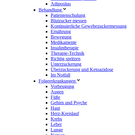
Adipositas
Behandlung
Patientenschulung
Blutzucker messen
Kontinuierliche Gewebezuckermessung
Ernährung
Bewegung
Medikamente
Insulintherapie
Therapie-Technik
Richtig spritzen
Unterzuckerung
Überzuckerung und Ketoazidose
Im Notfall
Folgeerkrankungen
Vorbeugung
Augen
Füße
Gehirn und Psyche
Haut
Herz-Kreislauf
Krebs
Leber
Lunge