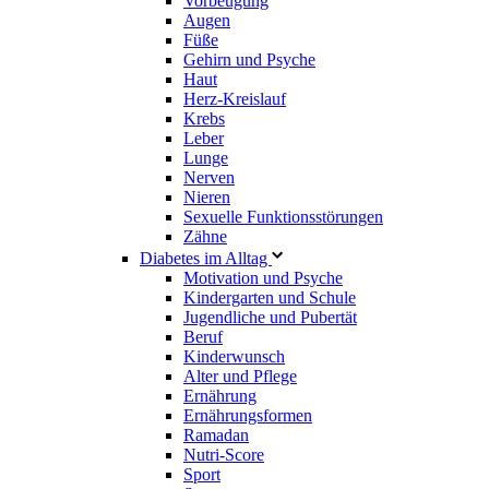
Vorbeugung
Augen
Füße
Gehirn und Psyche
Haut
Herz-Kreislauf
Krebs
Leber
Lunge
Nerven
Nieren
Sexuelle Funktionsstörungen
Zähne
Diabetes im Alltag
Motivation und Psyche
Kindergarten und Schule
Jugendliche und Pubertät
Beruf
Kinderwunsch
Alter und Pflege
Ernährung
Ernährungsformen
Ramadan
Nutri-Score
Sport