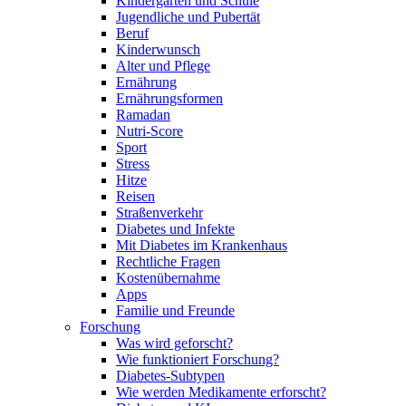
Kindergarten und Schule
Jugendliche und Pubertät
Beruf
Kinderwunsch
Alter und Pflege
Ernährung
Ernährungsformen
Ramadan
Nutri-Score
Sport
Stress
Hitze
Reisen
Straßenverkehr
Diabetes und Infekte
Mit Diabetes im Krankenhaus
Rechtliche Fragen
Kostenübernahme
Apps
Familie und Freunde
Forschung
Was wird geforscht?
Wie funktioniert Forschung?
Diabetes-Subtypen
Wie werden Medikamente erforscht?