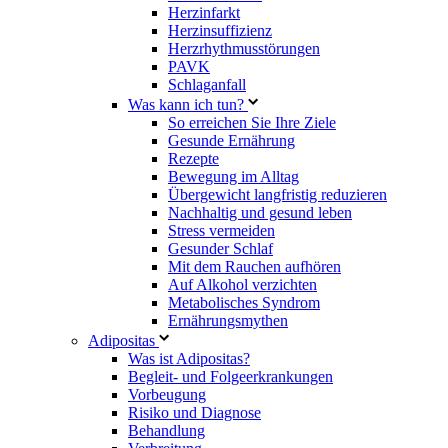
Herzinfarkt
Herzinsuffizienz
Herzrhythmusstörungen
PAVK
Schlaganfall
Was kann ich tun?
So erreichen Sie Ihre Ziele
Gesunde Ernährung
Rezepte
Bewegung im Alltag
Übergewicht langfristig reduzieren
Nachhaltig und gesund leben
Stress vermeiden
Gesunder Schlaf
Mit dem Rauchen aufhören
Auf Alkohol verzichten
Metabolisches Syndrom
Ernährungsmythen
Adipositas
Was ist Adipositas?
Begleit- und Folgeerkrankungen
Vorbeugung
Risiko und Diagnose
Behandlung