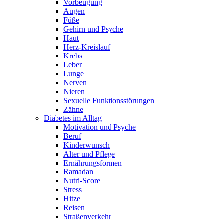
Vorbeugung
Augen
Füße
Gehirn und Psyche
Haut
Herz-Kreislauf
Krebs
Leber
Lunge
Nerven
Nieren
Sexuelle Funktionsstörungen
Zähne
Diabetes im Alltag
Motivation und Psyche
Beruf
Kinderwunsch
Alter und Pflege
Ernährungsformen
Ramadan
Nutri-Score
Stress
Hitze
Reisen
Straßenverkehr