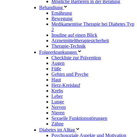
Mögliche Barrieren in der Beratung
Behandlung
Ernährung
Bewegung
Medikamentöse Therapie bei Diabetes Typ
2
Insuline auf einen Blick
Arzneimitteltherapie­sicherheit
Therapie-Technik
Fol­ge­er­kran­kun­gen
Checkliste zur Prävention
Augen
Füße
Gehirn und Psyche
Haut
Herz-Kreislauf
Krebs
Leber
Lunge
Nerven
Nieren
Sexuelle Funktionsstörungen
Zähne
Diabetes im Alltag
Psychosoziale Aspekte und Motivation