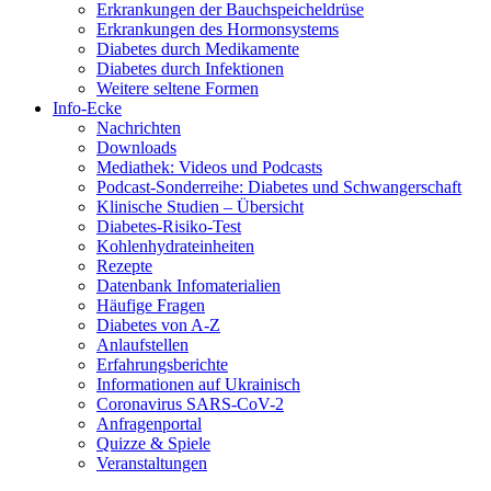
Erkrankungen der Bauchspeicheldrüse
Erkrankungen des Hormonsystems
Diabetes durch Medikamente
Diabetes durch Infektionen
Weitere seltene Formen
Info-Ecke
Nachrichten
Downloads
Mediathek: Videos und Podcasts
Podcast-Sonderreihe: Diabetes und Schwangerschaft
Klinische Studien – Übersicht
Diabetes-Risiko-Test
Kohlenhydrateinheiten
Rezepte
Datenbank Infomaterialien
Häufige Fragen
Diabetes von A-Z
Anlaufstellen
Erfahrungsberichte
Informationen auf Ukrainisch
Coronavirus SARS-CoV-2
Anfragenportal
Quizze & Spiele
Veranstaltungen