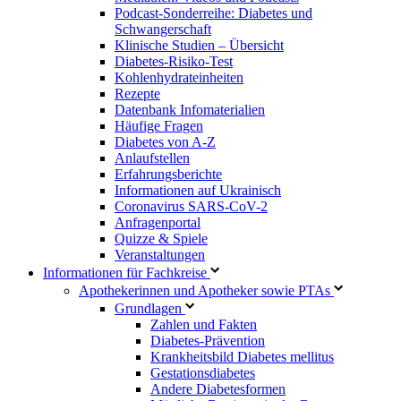
Podcast-Sonderreihe: Diabetes und
Schwangerschaft
Klinische Studien – Übersicht
Diabetes-Risiko-Test
Kohlenhydrateinheiten
Rezepte
Datenbank Infomaterialien
Häufige Fragen
Diabetes von A-Z
Anlaufstellen
Erfahrungsberichte
Informationen auf Ukrainisch
Coronavirus SARS-CoV-2
Anfragenportal
Quizze & Spiele
Veranstaltungen
Informationen für Fachkreise
Apothekerinnen und Apotheker sowie PTAs
Grundlagen
Zahlen und Fakten
Diabetes-Prävention
Krankheitsbild Diabetes mellitus
Gestationsdiabetes
Andere Diabetesformen