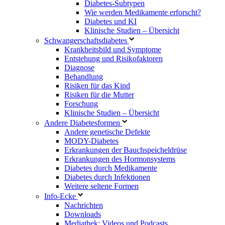
Diabetes-Subtypen
Wie werden Medikamente erforscht?
Diabetes und KI
Klinische Studien – Übersicht
Schwangerschaftsdiabetes
Krankheitsbild und Symptome
Entstehung und Risikofaktoren
Diagnose
Behandlung
Risiken für das Kind
Risiken für die Mutter
Forschung
Klinische Studien – Übersicht
Andere Diabetesformen
Andere genetische Defekte
MODY-Diabetes
Erkrankungen der Bauchspeicheldrüse
Erkrankungen des Hormonsystems
Diabetes durch Medikamente
Diabetes durch Infektionen
Weitere seltene Formen
Info-Ecke
Nachrichten
Downloads
Mediathek: Videos und Podcasts