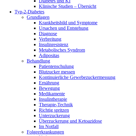
Diabetes und KI
Klinische Studien – Übersicht
Typ-2-Diabetes
Grundlagen
Krankheitsbild und Symptome
Ursachen und Entstehung
Diagnose
Verbreitung
Insulinresistenz
Metabolisches Syndrom
Adipositas
Behandlung
Patientenschulung
Blutzucker messen
Kontinuierliche Gewebezuckermessung
Ernährung
Bewegung
Medikamente
Insulintherapie
Therapie-Technik
Richtig spritzen
Unterzuckerung
Überzuckerung und Ketoazidose
Im Notfall
Folgeerkrankungen