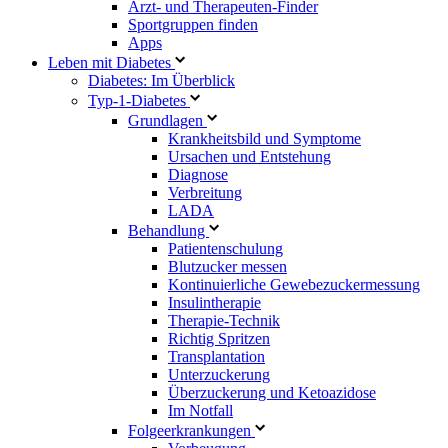
Arzt- und Therapeuten-Finder
Sportgruppen finden
Apps
Leben mit Diabetes
Diabetes: Im Überblick
Typ-1-Diabetes
Grundlagen
Krankheitsbild und Symptome
Ursachen und Entstehung
Diagnose
Verbreitung
LADA
Behandlung
Patientenschulung
Blutzucker messen
Kontinuierliche Gewebezuckermessung
Insulintherapie
Therapie-Technik
Richtig Spritzen
Transplantation
Unterzuckerung
Überzuckerung und Ketoazidose
Im Notfall
Folgeerkrankungen