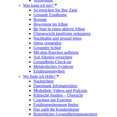
Verbreitung
Was kann ich tun?
So erreichen Sie Ihre Ziele
Gesunde Ernährung
Rezepte
Bewegung im Alltag
Ihr Start in einen aktiven Alltag
Übergewicht langfristig reduzieren
Nachhaltig und gesund leben
Stress vermeiden
Gesunder Schlaf
Mit dem Rauchen aufhören
Auf Alkohol verzichten
Gesundheits-Check-up
Metabolisches Syndrom
Ernährungsmythen
Wo finde ich Hilfe?
Nachrichten
Datenbank Infomaterialien
Mediathek: Videos und Podcasts
Klinische Studien – Übersicht
Coaching mit Experten
Ernährungsberatung finden
Das zahlt die Krankenkasse
Betriebliches Gesundheitsmanagement