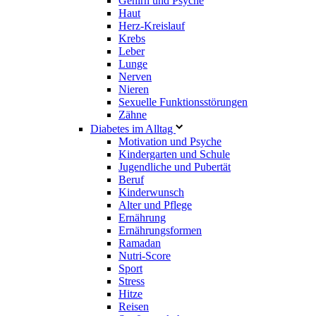
Gehirn und Psyche
Haut
Herz-Kreislauf
Krebs
Leber
Lunge
Nerven
Nieren
Sexuelle Funktionsstörungen
Zähne
Diabetes im Alltag
Motivation und Psyche
Kindergarten und Schule
Jugendliche und Pubertät
Beruf
Kinderwunsch
Alter und Pflege
Ernährung
Ernährungsformen
Ramadan
Nutri-Score
Sport
Stress
Hitze
Reisen