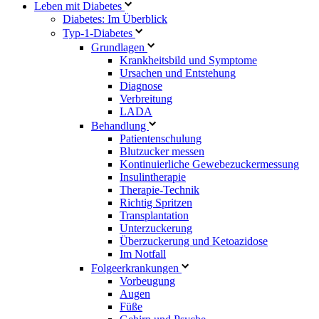
Leben mit Diabetes
Diabetes: Im Überblick
Typ-1-Diabetes
Grundlagen
Krankheitsbild und Symptome
Ursachen und Entstehung
Diagnose
Verbreitung
LADA
Behandlung
Patientenschulung
Blutzucker messen
Kontinuierliche Gewebezuckermessung
Insulintherapie
Therapie-Technik
Richtig Spritzen
Transplantation
Unterzuckerung
Überzuckerung und Ketoazidose
Im Notfall
Folgeerkrankungen
Vorbeugung
Augen
Füße