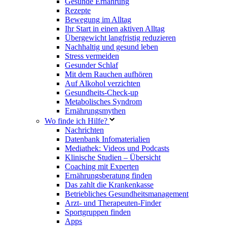
Gesunde Ernährung
Rezepte
Bewegung im Alltag
Ihr Start in einen aktiven Alltag
Übergewicht langfristig reduzieren
Nachhaltig und gesund leben
Stress vermeiden
Gesunder Schlaf
Mit dem Rauchen aufhören
Auf Alkohol verzichten
Gesundheits-Check-up
Metabolisches Syndrom
Ernährungsmythen
Wo finde ich Hilfe?
Nachrichten
Datenbank Infomaterialien
Mediathek: Videos und Podcasts
Klinische Studien – Übersicht
Coaching mit Experten
Ernährungsberatung finden
Das zahlt die Krankenkasse
Betriebliches Gesundheitsmanagement
Arzt- und Therapeuten-Finder
Sportgruppen finden
Apps