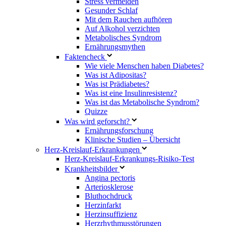
Stress vermeiden
Gesunder Schlaf
Mit dem Rauchen aufhören
Auf Alkohol verzichten
Metabolisches Syndrom
Ernährungsmythen
Faktencheck
Wie viele Menschen haben Diabetes?
Was ist Adipositas?
Was ist Prädiabetes?
Was ist eine Insulinresistenz?
Was ist das Metabolische Syndrom?
Quizze
Was wird geforscht?
Ernährungsforschung
Klinische Studien – Übersicht
Herz-Kreislauf-Erkrankungen
Herz-Kreislauf-Erkrankungs-Risiko-Test
Krankheitsbilder
Angina pectoris
Arteriosklerose
Bluthochdruck
Herzinfarkt
Herzinsuffizienz
Herzrhythmusstörungen