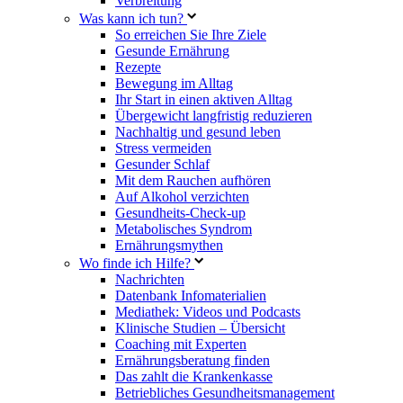
Verbreitung
Was kann ich tun?
So erreichen Sie Ihre Ziele
Gesunde Ernährung
Rezepte
Bewegung im Alltag
Ihr Start in einen aktiven Alltag
Übergewicht langfristig reduzieren
Nachhaltig und gesund leben
Stress vermeiden
Gesunder Schlaf
Mit dem Rauchen aufhören
Auf Alkohol verzichten
Gesundheits-Check-up
Metabolisches Syndrom
Ernährungsmythen
Wo finde ich Hilfe?
Nachrichten
Datenbank Infomaterialien
Mediathek: Videos und Podcasts
Klinische Studien – Übersicht
Coaching mit Experten
Ernährungsberatung finden
Das zahlt die Krankenkasse
Betriebliches Gesundheitsmanagement