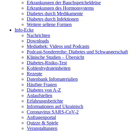
Erkrankungen der Bauchspeicheldrüse
Erkrankungen des Hormonsystems
Diabetes durch Medikamente
Diabetes durch Infektionen
Weitere seltene Formen
Info-Ecke
Nachrichten
Downloads
Mediathek: Videos und Podcasts
Podcast-Sonderreihe: Diabetes und Schwangerschaft
Klinische Studien – Übersicht
Diabetes-Risiko-Test
Kohlenhydrateinheiten
Rezepte
Datenbank Infomaterialien
Häufige Fragen
Diabetes von A-Z
Anlaufstellen
Erfahrungsberichte
Informationen auf Ukrainisch
Coronavirus SARS-CoV-2
Anfragenportal
Quizze & Spiele
Veranstaltungen