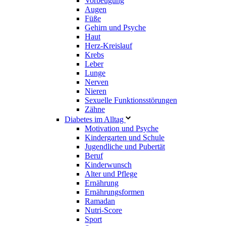
Vorbeugung
Augen
Füße
Gehirn und Psyche
Haut
Herz-Kreislauf
Krebs
Leber
Lunge
Nerven
Nieren
Sexuelle Funktionsstörungen
Zähne
Diabetes im Alltag
Motivation und Psyche
Kindergarten und Schule
Jugendliche und Pubertät
Beruf
Kinderwunsch
Alter und Pflege
Ernährung
Ernährungsformen
Ramadan
Nutri-Score
Sport