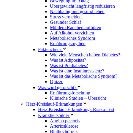
Bewegung im Alltag
Übergewicht langfristig reduzieren
Nachhaltig und gesund leben
Stress vermeiden
Gesunder Schlaf
Mit dem Rauchen aufhören
Auf Alkohol verzichten
Metabolisches Syndrom
Ernährungsmythen
Faktencheck
Wie viele Menschen haben Diabetes?
Was ist Adipositas?
Was ist Prädiabetes?
Was ist eine Insulinresistenz?
Was ist das Metabolische Syndrom?
Quizze
Was wird geforscht?
Ernährungsforschung
Klinische Studien – Übersicht
Herz-Kreislauf-Erkrankungen
Herz-Kreislauf-Erkrankungs-Risiko-Test
Krankheitsbilder
Angina pectoris
Arteriosklerose
Bluthochdruck