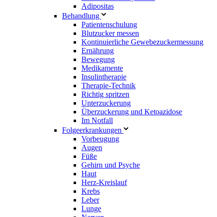
Adipositas
Behandlung
Patientenschulung
Blutzucker messen
Kontinuierliche Gewebezuckermessung
Ernährung
Bewegung
Medikamente
Insulintherapie
Therapie-Technik
Richtig spritzen
Unterzuckerung
Überzuckerung und Ketoazidose
Im Notfall
Folgeerkrankungen
Vorbeugung
Augen
Füße
Gehirn und Psyche
Haut
Herz-Kreislauf
Krebs
Leber
Lunge