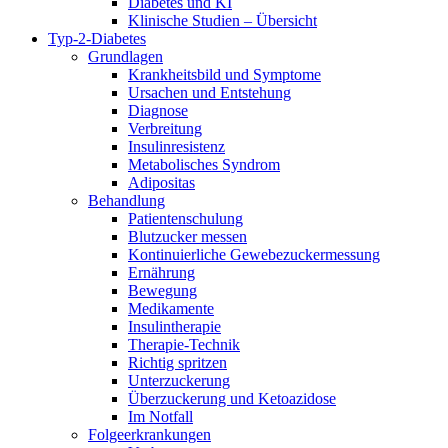
Diabetes und KI
Klinische Studien – Übersicht
Typ-2-Diabetes
Grundlagen
Krankheitsbild und Symptome
Ursachen und Entstehung
Diagnose
Verbreitung
Insulinresistenz
Metabolisches Syndrom
Adipositas
Behandlung
Patientenschulung
Blutzucker messen
Kontinuierliche Gewebezuckermessung
Ernährung
Bewegung
Medikamente
Insulintherapie
Therapie-Technik
Richtig spritzen
Unterzuckerung
Überzuckerung und Ketoazidose
Im Notfall
Folgeerkrankungen