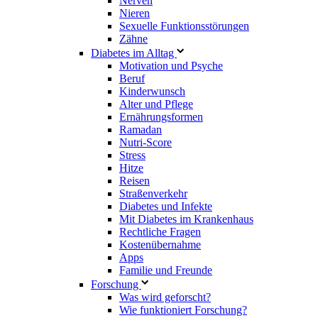
Nerven
Nieren
Sexuelle Funktionsstörungen
Zähne
Diabetes im Alltag
Motivation und Psyche
Beruf
Kinderwunsch
Alter und Pflege
Ernährungsformen
Ramadan
Nutri-Score
Stress
Hitze
Reisen
Straßenverkehr
Diabetes und Infekte
Mit Diabetes im Krankenhaus
Rechtliche Fragen
Kostenübernahme
Apps
Familie und Freunde
Forschung
Was wird geforscht?
Wie funktioniert Forschung?