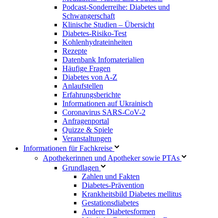
Podcast-Sonderreihe: Diabetes und
Schwangerschaft
Klinische Studien – Übersicht
Diabetes-Risiko-Test
Kohlenhydrateinheiten
Rezepte
Datenbank Infomaterialien
Häufige Fragen
Diabetes von A-Z
Anlaufstellen
Erfahrungsberichte
Informationen auf Ukrainisch
Coronavirus SARS-CoV-2
Anfragenportal
Quizze & Spiele
Veranstaltungen
Informationen für Fachkreise
Apothekerinnen und Apotheker sowie PTAs
Grundlagen
Zahlen und Fakten
Diabetes-Prävention
Krankheitsbild Diabetes mellitus
Gestationsdiabetes
Andere Diabetesformen