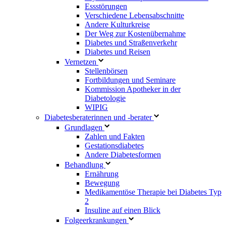
Essstörungen
Verschiedene Lebensabschnitte
Andere Kulturkreise
Der Weg zur Kostenübernahme
Diabetes und Straßenverkehr
Diabetes und Reisen
Vernetzen
Stellenbörsen
Fortbildungen und Seminare
Kommission Apotheker in der
Diabetologie
WIPIG
Diabetesberaterinnen und -berater
Grundlagen
Zahlen und Fakten
Gestationsdiabetes
Andere Diabetesformen
Behandlung
Ernährung
Bewegung
Medikamentöse Therapie bei Diabetes Typ
2
Insuline auf einen Blick
Folgeerkrankungen