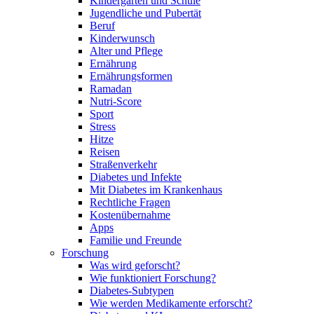
Kindergarten und Schule
Jugendliche und Pubertät
Beruf
Kinderwunsch
Alter und Pflege
Ernährung
Ernährungsformen
Ramadan
Nutri-Score
Sport
Stress
Hitze
Reisen
Straßenverkehr
Diabetes und Infekte
Mit Diabetes im Krankenhaus
Rechtliche Fragen
Kostenübernahme
Apps
Familie und Freunde
Forschung
Was wird geforscht?
Wie funktioniert Forschung?
Diabetes-Subtypen
Wie werden Medikamente erforscht?