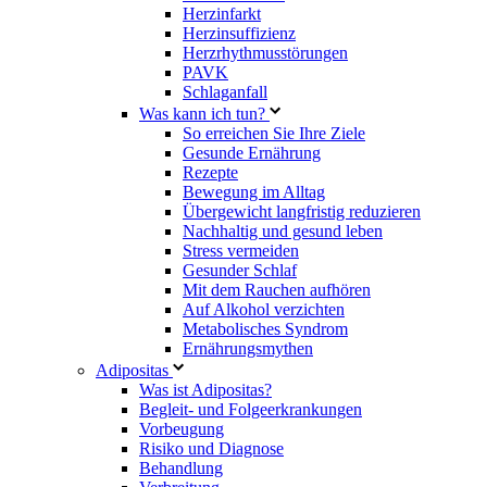
Herzinfarkt
Herzinsuffizienz
Herzrhythmusstörungen
PAVK
Schlaganfall
Was kann ich tun?
So erreichen Sie Ihre Ziele
Gesunde Ernährung
Rezepte
Bewegung im Alltag
Übergewicht langfristig reduzieren
Nachhaltig und gesund leben
Stress vermeiden
Gesunder Schlaf
Mit dem Rauchen aufhören
Auf Alkohol verzichten
Metabolisches Syndrom
Ernährungsmythen
Adipositas
Was ist Adipositas?
Begleit- und Folgeerkrankungen
Vorbeugung
Risiko und Diagnose
Behandlung