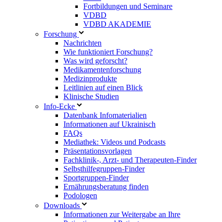
Fortbildungen und Seminare
VDBD
VDBD AKADEMIE
Forschung
Nachrichten
Wie funktioniert Forschung?
Was wird geforscht?
Medikamentenforschung
Medizinprodukte
Leitlinien auf einen Blick
Klinische Studien
Info-Ecke
Datenbank Infomaterialien
Informationen auf Ukrainisch
FAQs
Mediathek: Videos und Podcasts
Präsentationsvorlagen
Fachklinik-, Arzt- und Therapeuten-Finder
Selbsthilfegruppen-Finder
Sportgruppen-Finder
Ernährungsberatung finden
Podologen
Downloads
Informationen zur Weitergabe an Ihre