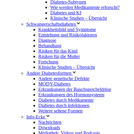
Diabetes-Subtypen
Wie werden Medikamente erforscht?
Diabetes und KI
Klinische Studien – Übersicht
Schwangerschaftsdiabetes
Krankheitsbild und Symptome
Entstehung und Risikofaktoren
Diagnose
Behandlung
Risiken für das Kind
Risiken für die Mutter
Forschung
Klinische Studien – Übersicht
Andere Diabetesformen
Andere genetische Defekte
MODY-Diabetes
Erkrankungen der Bauchspeicheldrüse
Erkrankungen des Hormonsystems
Diabetes durch Medikamente
Diabetes durch Infektionen
Weitere seltene Formen
Info-Ecke
Nachrichten
Downloads
Mediathek: Videos und Podcasts