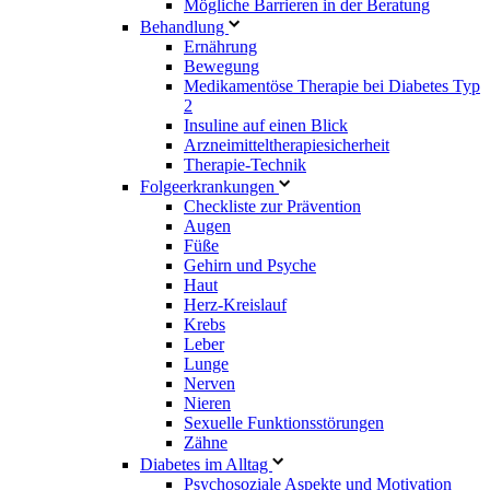
Mögliche Barrieren in der Beratung
Behandlung
Ernährung
Bewegung
Medikamentöse Therapie bei Diabetes Typ
2
Insuline auf einen Blick
Arzneimitteltherapie­sicherheit
Therapie-Technik
Fol­ge­er­kran­kun­gen
Checkliste zur Prävention
Augen
Füße
Gehirn und Psyche
Haut
Herz-Kreislauf
Krebs
Leber
Lunge
Nerven
Nieren
Sexuelle Funktionsstörungen
Zähne
Diabetes im Alltag
Psychosoziale Aspekte und Motivation