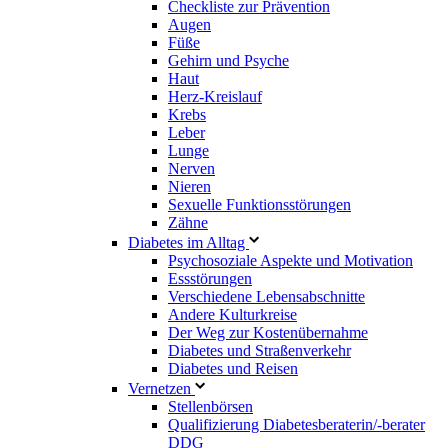
Checkliste zur Prävention
Augen
Füße
Gehirn und Psyche
Haut
Herz-Kreislauf
Krebs
Leber
Lunge
Nerven
Nieren
Sexuelle Funktionsstörungen
Zähne
Diabetes im Alltag
Psychosoziale Aspekte und Motivation
Essstörungen
Verschiedene Lebensabschnitte
Andere Kulturkreise
Der Weg zur Kostenübernahme
Diabetes und Straßenverkehr
Diabetes und Reisen
Vernetzen
Stellenbörsen
Qualifizierung Diabetesberaterin/­-berater
DDG