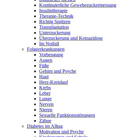
Kontinuierliche Gewebezuckermessung
Insulintherapie
Therapie-Technik
Richtig Spritzen
Transplantation
Unterzuckerung
Überzuckerung und Ketoazidose
Im Notfall
Folgeerkrankungen
Vorbeugung
Augen
Füße
Gehirn und Psyche
Haut
Herz-Kreislauf
Krebs
Leber
Lunge
Nerven
Nieren
Sexuelle Funktionsstörungen
Zähne
Diabetes im Alltag
Motivation und Psyche