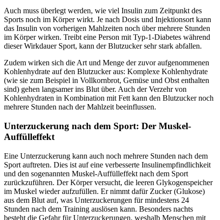
Auch muss überlegt werden, wie viel Insulin zum Zeitpunkt des
Sports noch im Körper wirkt. Je nach Dosis und Injektionsort kann
das Insulin von vorherigen Mahlzeiten noch über mehrere Stunden
im Körper wirken. Treibt eine Person mit Typ-1-Diabetes während
dieser Wirkdauer Sport, kann der Blutzucker sehr stark abfallen.
Zudem wirken sich die Art und Menge der zuvor aufgenommenen
Kohlenhydrate auf den Blutzucker aus: Komplexe Kohlenhydrate
(wie sie zum Beispiel in Vollkornbrot, Gemüse und Obst enthalten
sind) gehen langsamer ins Blut über. Auch der Verzehr von
Kohlenhydraten in Kombination mit Fett kann den Blutzucker noch
mehrere Stunden nach der Mahlzeit beeinflussen.
Unterzuckerung nach dem Sport: Der Muskel-
Auffülleffekt
Eine Unterzuckerung kann auch noch mehrere Stunden nach dem
Sport auftreten. Dies ist auf eine verbesserte Insulinempfindlichkeit
und den sogenannten Muskel-Auffülleffekt nach dem Sport
zurückzuführen. Der Körper versucht, die leeren Glykogenspeicher
im Muskel wieder aufzufüllen. Er nimmt dafür Zucker (Glukose)
aus dem Blut auf, was Unterzuckerungen für mindestens 24
Stunden nach dem Training auslösen kann. Besonders nachts
besteht die Gefahr für Unterzuckerungen, weshalb Menschen mit