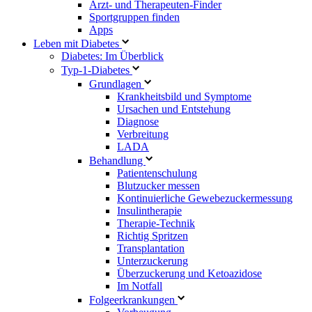
Arzt- und Therapeuten-Finder
Sportgruppen finden
Apps
Leben mit Diabetes
Diabetes: Im Überblick
Typ-1-Diabetes
Grundlagen
Krankheitsbild und Symptome
Ursachen und Entstehung
Diagnose
Verbreitung
LADA
Behandlung
Patientenschulung
Blutzucker messen
Kontinuierliche Gewebezuckermessung
Insulintherapie
Therapie-Technik
Richtig Spritzen
Transplantation
Unterzuckerung
Überzuckerung und Ketoazidose
Im Notfall
Folgeerkrankungen