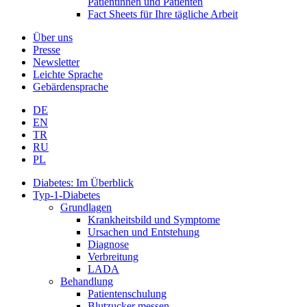
Patientinnen und Patienten
Fact Sheets für Ihre tägliche Arbeit
Über uns
Presse
Newsletter
Leichte Sprache
Gebärdensprache
DE
EN
TR
RU
PL
Diabetes: Im Überblick
Typ-1-Diabetes
Grundlagen
Krankheitsbild und Symptome
Ursachen und Entstehung
Diagnose
Verbreitung
LADA
Behandlung
Patientenschulung
Blutzucker messen