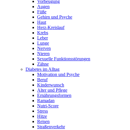
Vorbeugung
Augen
Füße
Gehirn und Psyche
Haut
Herz-Kreislauf
Krebs
Leber
Lunge
Nerven
Nieren
Sexuelle Funktionsstörungen
Zähne
Diabetes im Alltag
Motivation und Psyche
Beruf
Kinderwunsch
Alter und Pflege
Ernährungsformen
Ramadan
Nutri-Score
Stress
Hitze
Reisen
Straßenverkehr