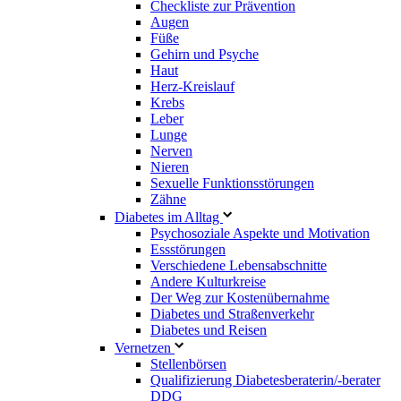
Checkliste zur Prävention
Augen
Füße
Gehirn und Psyche
Haut
Herz-Kreislauf
Krebs
Leber
Lunge
Nerven
Nieren
Sexuelle Funktionsstörungen
Zähne
Diabetes im Alltag
Psychosoziale Aspekte und Motivation
Essstörungen
Verschiedene Lebensabschnitte
Andere Kulturkreise
Der Weg zur Kostenübernahme
Diabetes und Straßenverkehr
Diabetes und Reisen
Vernetzen
Stellenbörsen
Qualifizierung Diabetesberaterin/­-berater
DDG