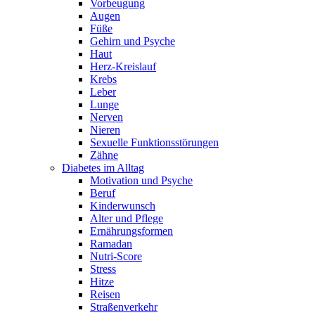
Vorbeugung
Augen
Füße
Gehirn und Psyche
Haut
Herz-Kreislauf
Krebs
Leber
Lunge
Nerven
Nieren
Sexuelle Funktionsstörungen
Zähne
Diabetes im Alltag
Motivation und Psyche
Beruf
Kinderwunsch
Alter und Pflege
Ernährungsformen
Ramadan
Nutri-Score
Stress
Hitze
Reisen
Straßenverkehr