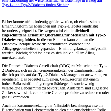
eine Einordnung der wissenschaftlichen Datenlage in Bezug auf
Typ-1- und Typ-2-Diabetes finden Sie hier
.
Bisher konnte nicht eindeutig geklärt werden, ob eine bestimmte
Ernährungsform für Menschen mit Typ-2-Diabetes langfristig
besonders geeignet ist. Deswegen wird eine
individuell
zugeschnittene Ernährungsberatung für Menschen mit Typ-2-
Diabetes empfohlen
. In diesem Rahmen kann ein – an die
Diabetes-Therapie sowie die persönlichen Vorlieben und
Alltagsgegebenheiten angepasstes – Ernährungskonzept aufgestellt
werden. Wichtig dabei ist, dass es sich individuell im Alltag
umsetzen lässt.
Die Deutsche Diabetes Gesellschaft (DDG) rät Menschen mit Typ-
2-Diabetes, sich an den Gemeinsamkeiten der Ernährungsmuster,
die sich positiv auf das Typ-2-Diabetes-Management auswirken, zu
orientieren. Das bedeutet zum einen, Gemüsesorten mit einem
hohen Ballaststoff- und geringen Stärkegehalt sowie wenig
verarbeitete Lebensmittel zu bevorzugen. Außerdem sind zugesetzte
Zucker sowie stark verarbeitete Getreideprodukte zu reduzieren oder
gar zu vermeiden.
Auch die Zusammensetzung der Nährstoffe beziehungsweise die
Eigenschaften von Lebensmitteln spielen eine entscheidende Rolle