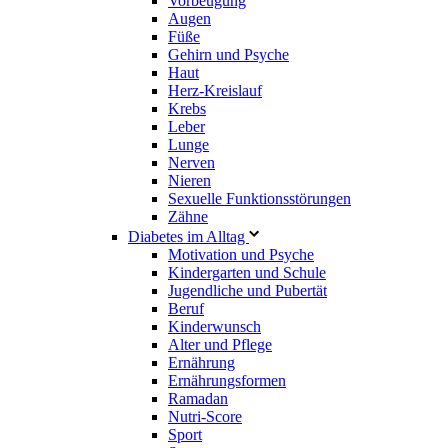
Vorbeugung
Augen
Füße
Gehirn und Psyche
Haut
Herz-Kreislauf
Krebs
Leber
Lunge
Nerven
Nieren
Sexuelle Funktionsstörungen
Zähne
Diabetes im Alltag
Motivation und Psyche
Kindergarten und Schule
Jugendliche und Pubertät
Beruf
Kinderwunsch
Alter und Pflege
Ernährung
Ernährungsformen
Ramadan
Nutri-Score
Sport