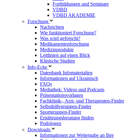
Fortbildungen und Seminare
VDBD
VDBD AKADEMIE
Forschung
Nachrichten
Wie funktioniert Forschung?
Was wird geforscht?
Medikamentenforschung
Medizinprodukte
Leitlinien auf einen Blick
Klinische Studien
Info-Ecke
Datenbank Infomaterialien
Informationen auf Ukrainisch
FAQs
Mediathek: Videos und Podcasts
Präsentationsvorlagen
Fachklinik-, Arzt- und Therapeuten-Finder
Selbsthilfegruppen-Finder
Sportgruppen-Finder
Ernährungsberatung finden
Podologen
Downloads
Informationen zur Weitergabe an Ihre