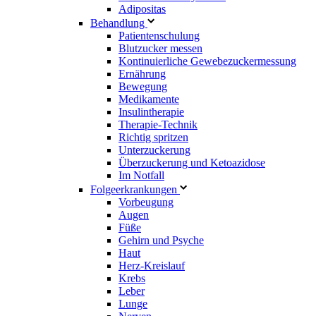
Adipositas
Behandlung
Patientenschulung
Blutzucker messen
Kontinuierliche Gewebezuckermessung
Ernährung
Bewegung
Medikamente
Insulintherapie
Therapie-Technik
Richtig spritzen
Unterzuckerung
Überzuckerung und Ketoazidose
Im Notfall
Folgeerkrankungen
Vorbeugung
Augen
Füße
Gehirn und Psyche
Haut
Herz-Kreislauf
Krebs
Leber
Lunge