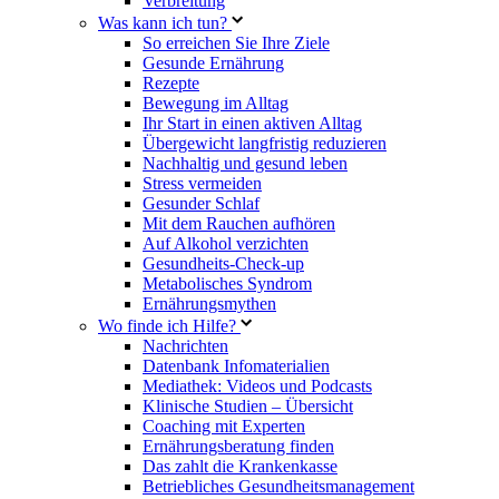
Verbreitung
Was kann ich tun?
So erreichen Sie Ihre Ziele
Gesunde Ernährung
Rezepte
Bewegung im Alltag
Ihr Start in einen aktiven Alltag
Übergewicht langfristig reduzieren
Nachhaltig und gesund leben
Stress vermeiden
Gesunder Schlaf
Mit dem Rauchen aufhören
Auf Alkohol verzichten
Gesundheits-Check-up
Metabolisches Syndrom
Ernährungsmythen
Wo finde ich Hilfe?
Nachrichten
Datenbank Infomaterialien
Mediathek: Videos und Podcasts
Klinische Studien – Übersicht
Coaching mit Experten
Ernährungsberatung finden
Das zahlt die Krankenkasse
Betriebliches Gesundheitsmanagement