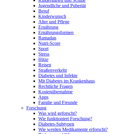
Kindergarten und Schule
Jugendliche und Pubertät
Beruf
Kinderwunsch
Alter und Pflege
Ernährung
Ernährungsformen
Ramadan
Nutri-Score
Sport
Stress
Hitze
Reisen
Straßenverkehr
Diabetes und Infekte
Mit Diabetes im Krankenhaus
Rechtliche Fragen
Kostenübernahme
Apps
Familie und Freunde
Forschung
Was wird geforscht?
Wie funktioniert Forschung?
Diabetes-Subtypen
Wie werden Medikamente erforscht?