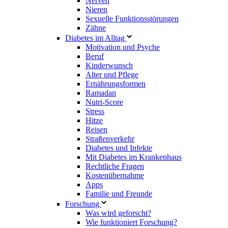
Nerven
Nieren
Sexuelle Funktionsstörungen
Zähne
Diabetes im Alltag
Motivation und Psyche
Beruf
Kinderwunsch
Alter und Pflege
Ernährungsformen
Ramadan
Nutri-Score
Stress
Hitze
Reisen
Straßenverkehr
Diabetes und Infekte
Mit Diabetes im Krankenhaus
Rechtliche Fragen
Kostenübernahme
Apps
Familie und Freunde
Forschung
Was wird geforscht?
Wie funktioniert Forschung?