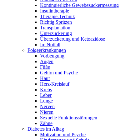
Kontinuierliche Gewebezuckermessung
Insulintherapie
Therapie-Technik
Richtig Spritzen
Transplantation
Unterzuckerung
Überzuckerung und Ketoazidose
Im Notfall
Folgeerkrankungen
Vorbeugung
Augen
Füße
Gehirn und Psyche
Haut
Herz-Kreislauf
Krebs
Leber
Lunge
Nerven
Nieren
Sexuelle Funktionsstörungen
Zähne
Diabetes im Alltag
Motivation und Psyche