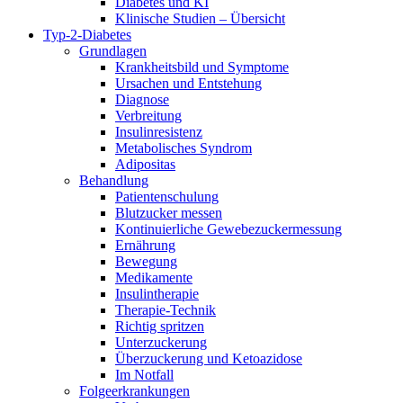
Diabetes und KI
Klinische Studien – Übersicht
Typ-2-Diabetes
Grundlagen
Krankheitsbild und Symptome
Ursachen und Entstehung
Diagnose
Verbreitung
Insulinresistenz
Metabolisches Syndrom
Adipositas
Behandlung
Patientenschulung
Blutzucker messen
Kontinuierliche Gewebezuckermessung
Ernährung
Bewegung
Medikamente
Insulintherapie
Therapie-Technik
Richtig spritzen
Unterzuckerung
Überzuckerung und Ketoazidose
Im Notfall
Folgeerkrankungen