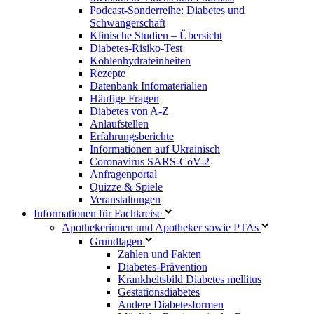
Podcast-Sonderreihe: Diabetes und
Schwangerschaft
Klinische Studien – Übersicht
Diabetes-Risiko-Test
Kohlenhydrateinheiten
Rezepte
Datenbank Infomaterialien
Häufige Fragen
Diabetes von A-Z
Anlaufstellen
Erfahrungsberichte
Informationen auf Ukrainisch
Coronavirus SARS-CoV-2
Anfragenportal
Quizze & Spiele
Veranstaltungen
Informationen für Fachkreise
Apothekerinnen und Apotheker sowie PTAs
Grundlagen
Zahlen und Fakten
Diabetes-Prävention
Krankheitsbild Diabetes mellitus
Gestationsdiabetes
Andere Diabetesformen