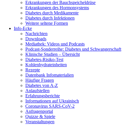
Erkrankungen der Bauchspeicheldrüse
Erkrankungen des Hormonsystems
Diabetes durch Medikamente
Diabetes durch Infektionen
Weitere seltene Formen
Info-Ecke
Nachrichten
Downloads
Mediathek: Videos und Podcasts
Podcast-Sonderreihe: Diabetes und Schwangerschaft
Klinische Studien – Übersicht
Diabetes-Risiko-Test
Kohlenhydrateinheiten
Rezepte
Datenbank Infomaterialien
Häufige Fragen
Diabetes von A-Z
Anlaufstellen
Erfahrungsberichte
Informationen auf Ukrainisch
Coronavirus SARS-CoV-2
Anfragenportal
Quizze & Spiele
Veranstaltungen