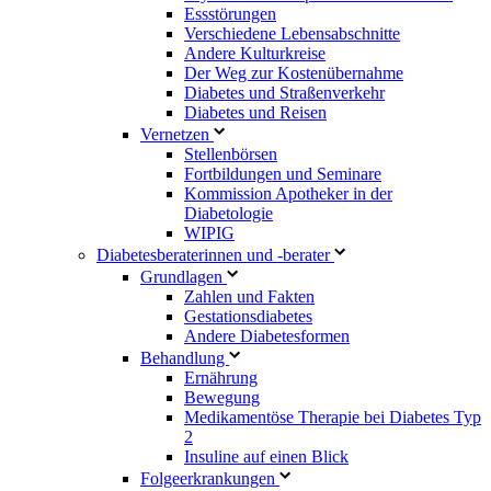
Essstörungen
Verschiedene Lebensabschnitte
Andere Kulturkreise
Der Weg zur Kostenübernahme
Diabetes und Straßenverkehr
Diabetes und Reisen
Vernetzen
Stellenbörsen
Fortbildungen und Seminare
Kommission Apotheker in der
Diabetologie
WIPIG
Diabetesberaterinnen und -berater
Grundlagen
Zahlen und Fakten
Gestationsdiabetes
Andere Diabetesformen
Behandlung
Ernährung
Bewegung
Medikamentöse Therapie bei Diabetes Typ
2
Insuline auf einen Blick
Folgeerkrankungen