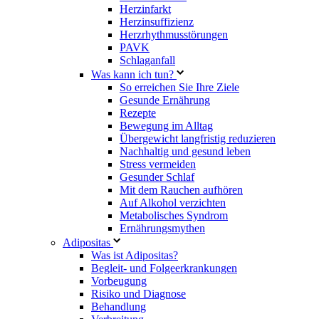
Herzinfarkt
Herzinsuffizienz
Herzrhythmusstörungen
PAVK
Schlaganfall
Was kann ich tun?
So erreichen Sie Ihre Ziele
Gesunde Ernährung
Rezepte
Bewegung im Alltag
Übergewicht langfristig reduzieren
Nachhaltig und gesund leben
Stress vermeiden
Gesunder Schlaf
Mit dem Rauchen aufhören
Auf Alkohol verzichten
Metabolisches Syndrom
Ernährungsmythen
Adipositas
Was ist Adipositas?
Begleit- und Folgeerkrankungen
Vorbeugung
Risiko und Diagnose
Behandlung