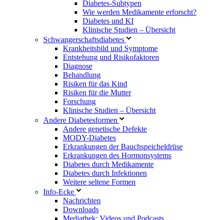
Diabetes-Subtypen
Wie werden Medikamente erforscht?
Diabetes und KI
Klinische Studien – Übersicht
Schwangerschaftsdiabetes
Krankheitsbild und Symptome
Entstehung und Risikofaktoren
Diagnose
Behandlung
Risiken für das Kind
Risiken für die Mutter
Forschung
Klinische Studien – Übersicht
Andere Diabetesformen
Andere genetische Defekte
MODY-Diabetes
Erkrankungen der Bauchspeicheldrüse
Erkrankungen des Hormonsystems
Diabetes durch Medikamente
Diabetes durch Infektionen
Weitere seltene Formen
Info-Ecke
Nachrichten
Downloads
Mediathek: Videos und Podcasts