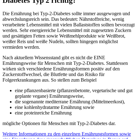
Diabetes Typ 2 richtig?
Die Ernährung bei Typ-2-Diabetes sollte immer ausgewogen und
abwechslungsreich sein. Das bedeutet: Nährstoffreiche, wenig
verarbeitete Lebensmittel mit vielen Ballaststoffen sollten bevorzugt
werden. Sehr energiereiche Lebensmittel mit zugesetzten Zuckern
und gesättigten Fetten sowie Weißmehlprodukte wie Weißbrot,
weißer Reis und weiße Nudeln, sollten hingegen möglichst
vermieden werden.
Nach aktuellem Wissensstand gibt es nicht die EINE
Ernährungsweise für Menschen mit Typ-2-Diabetes. Stattdessen
wirken sich verschiedene Ernährungsformen positiv auf den
Zuckerstoffwechsel, die Blutfette und das Risiko für
Folgeerkrankungen aus. So stellen zum Beispiel
eine pflanzenbasierte (pflanzenbetonte, vegetarische und gut
geplante vegane) Ernährungsweise,
die sogenannte mediterrane Ernährung (Mittelmeerkost),
eine kohlenhydratarme Ernährung sowie
eine proteinreiche Ernährung
mögliche Optionen für Menschen mit Typ-2-Diabetes dar.
Weitere Informationen zu den einzelnen Ernährungsformen sowie