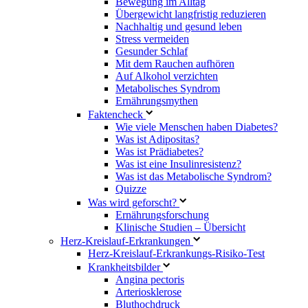
Bewegung im Alltag
Übergewicht langfristig reduzieren
Nachhaltig und gesund leben
Stress vermeiden
Gesunder Schlaf
Mit dem Rauchen aufhören
Auf Alkohol verzichten
Metabolisches Syndrom
Ernährungsmythen
Faktencheck
Wie viele Menschen haben Diabetes?
Was ist Adipositas?
Was ist Prädiabetes?
Was ist eine Insulinresistenz?
Was ist das Metabolische Syndrom?
Quizze
Was wird geforscht?
Ernährungsforschung
Klinische Studien – Übersicht
Herz-Kreislauf-Erkrankungen
Herz-Kreislauf-Erkrankungs-Risiko-Test
Krankheitsbilder
Angina pectoris
Arteriosklerose
Bluthochdruck