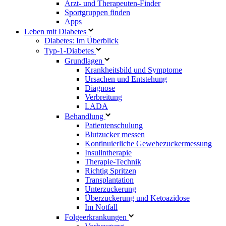
Arzt- und Therapeuten-Finder
Sportgruppen finden
Apps
Leben mit Diabetes
Diabetes: Im Überblick
Typ-1-Diabetes
Grundlagen
Krankheitsbild und Symptome
Ursachen und Entstehung
Diagnose
Verbreitung
LADA
Behandlung
Patientenschulung
Blutzucker messen
Kontinuierliche Gewebezuckermessung
Insulintherapie
Therapie-Technik
Richtig Spritzen
Transplantation
Unterzuckerung
Überzuckerung und Ketoazidose
Im Notfall
Folgeerkrankungen