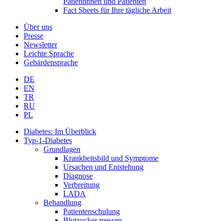
Patientinnen und Patienten
Fact Sheets für Ihre tägliche Arbeit
Über uns
Presse
Newsletter
Leichte Sprache
Gebärdensprache
DE
EN
TR
RU
PL
Diabetes: Im Überblick
Typ-1-Diabetes
Grundlagen
Krankheitsbild und Symptome
Ursachen und Entstehung
Diagnose
Verbreitung
LADA
Behandlung
Patientenschulung
Blutzucker messen