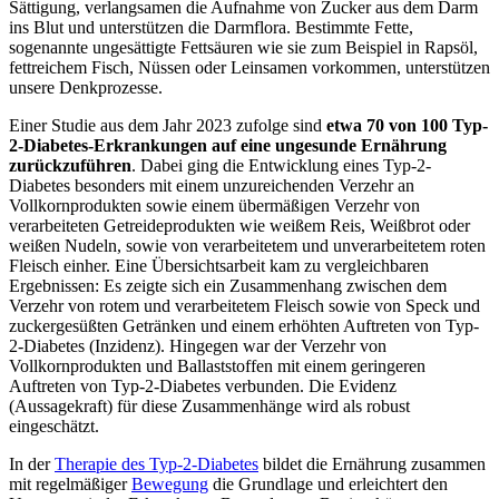
Sättigung, verlangsamen die Aufnahme von Zucker aus dem Darm
ins Blut und unterstützen die Darmflora. Bestimmte Fette,
sogenannte ungesättigte Fettsäuren wie sie zum Beispiel in Rapsöl,
fettreichem Fisch, Nüssen oder Leinsamen vorkommen, unterstützen
unsere Denkprozesse.
Einer Studie aus dem Jahr 2023 zufolge sind
etwa 70 von 100 Typ-
2-Diabetes-Erkrankungen auf eine ungesunde Ernährung
zurückzuführen
. Dabei ging die Entwicklung eines Typ-2-
Diabetes besonders mit einem unzureichenden Verzehr an
Vollkornprodukten sowie einem übermäßigen Verzehr von
verarbeiteten Getreideprodukten wie weißem Reis, Weißbrot oder
weißen Nudeln, sowie von verarbeitetem und unverarbeitetem roten
Fleisch einher. Eine Übersichtsarbeit kam zu vergleichbaren
Ergebnissen: Es zeigte sich ein Zusammenhang zwischen dem
Verzehr von rotem und verarbeitetem Fleisch sowie von Speck und
zuckergesüßten Getränken und einem erhöhten Auftreten von Typ-
2-Diabetes (Inzidenz). Hingegen war der Verzehr von
Vollkornprodukten und Ballaststoffen mit einem geringeren
Auftreten von Typ-2-Diabetes verbunden. Die Evidenz
(Aussagekraft) für diese Zusammenhänge wird als robust
eingeschätzt.
In der
Therapie des Typ-2-Diabetes
bildet die Ernährung zusammen
mit regelmäßiger
Bewegung
die Grundlage und erleichtert den