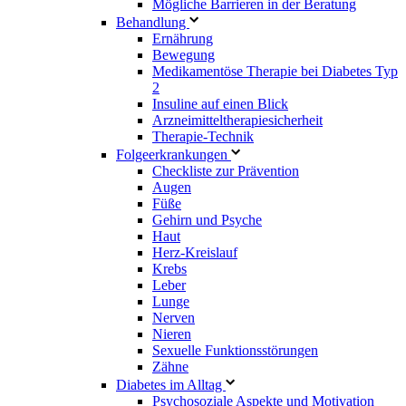
Mögliche Barrieren in der Beratung
Behandlung
Ernährung
Bewegung
Medikamentöse Therapie bei Diabetes Typ
2
Insuline auf einen Blick
Arzneimitteltherapie­sicherheit
Therapie-Technik
Fol­ge­er­kran­kun­gen
Checkliste zur Prävention
Augen
Füße
Gehirn und Psyche
Haut
Herz-Kreislauf
Krebs
Leber
Lunge
Nerven
Nieren
Sexuelle Funktionsstörungen
Zähne
Diabetes im Alltag
Psychosoziale Aspekte und Motivation