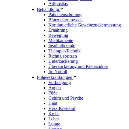
Adipositas
Behandlung
Patientenschulung
Blutzucker messen
Kontinuierliche Gewebezuckermessung
Ernährung
Bewegung
Medikamente
Insulintherapie
Therapie-Technik
Richtig spritzen
Unterzuckerung
Überzuckerung und Ketoazidose
Im Notfall
Folgeerkrankungen
Vorbeugung
Augen
Füße
Gehirn und Psyche
Haut
Herz-Kreislauf
Krebs
Leber
Lunge