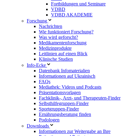
Fortbildungen und Seminare
VDBD
VDBD AKADEMIE
Forschung
Nachrichten
Wie funktioniert Forschung?
Was wird geforscht?
Medikamentenforschung
Medizinprodukte
Leitlinien auf einen Blick
Klinische Studien
Info-Ecke
Datenbank Infomaterialien
Informationen auf Ukrainisch
FAQs
Mediathek: Videos und Podcasts
Präsentationsvorlagen
Fachklinik-, Arzt- und Therapeuten-Finder
Selbsthilfegruppen-Finder
Sportgruppen-Finder
Ernährungsberatung finden
Podologen
Downloads
Informationen zur Weitergabe an Ihre