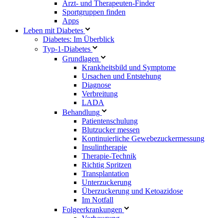
Arzt- und Therapeuten-Finder
Sportgruppen finden
Apps
Leben mit Diabetes
Diabetes: Im Überblick
Typ-1-Diabetes
Grundlagen
Krankheitsbild und Symptome
Ursachen und Entstehung
Diagnose
Verbreitung
LADA
Behandlung
Patientenschulung
Blutzucker messen
Kontinuierliche Gewebezuckermessung
Insulintherapie
Therapie-Technik
Richtig Spritzen
Transplantation
Unterzuckerung
Überzuckerung und Ketoazidose
Im Notfall
Folgeerkrankungen