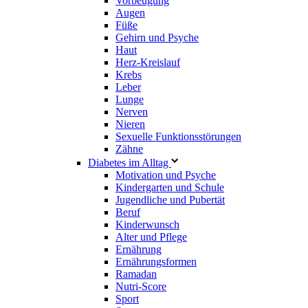
Vorbeugung
Augen
Füße
Gehirn und Psyche
Haut
Herz-Kreislauf
Krebs
Leber
Lunge
Nerven
Nieren
Sexuelle Funktionsstörungen
Zähne
Diabetes im Alltag
Motivation und Psyche
Kindergarten und Schule
Jugendliche und Pubertät
Beruf
Kinderwunsch
Alter und Pflege
Ernährung
Ernährungsformen
Ramadan
Nutri-Score
Sport