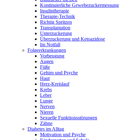
Kontinuierliche Gewebezuckermessung
Insulintherapie
Therapie-Technik
Richtig Spritzen
Transplantation
Unterzuckerung
Überzuckerung und Ketoazidose
Im Notfall
Folgeerkrankungen
Vorbeugung
Augen
Füße
Gehirn und Psyche
Haut
Herz-Kreislauf
Krebs
Leber
Lunge
Nerven
Nieren
Sexuelle Funktionsstörungen
Zähne
Diabetes im Alltag
Motivation und Psyche