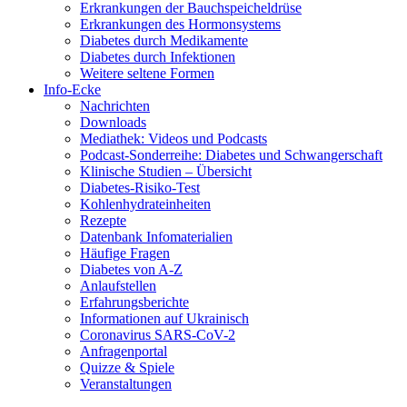
Erkrankungen der Bauchspeicheldrüse
Erkrankungen des Hormonsystems
Diabetes durch Medikamente
Diabetes durch Infektionen
Weitere seltene Formen
Info-Ecke
Nachrichten
Downloads
Mediathek: Videos und Podcasts
Podcast-Sonderreihe: Diabetes und Schwangerschaft
Klinische Studien – Übersicht
Diabetes-Risiko-Test
Kohlenhydrateinheiten
Rezepte
Datenbank Infomaterialien
Häufige Fragen
Diabetes von A-Z
Anlaufstellen
Erfahrungsberichte
Informationen auf Ukrainisch
Coronavirus SARS-CoV-2
Anfragenportal
Quizze & Spiele
Veranstaltungen