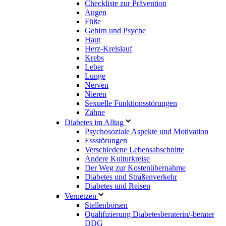
Checkliste zur Prävention
Augen
Füße
Gehirn und Psyche
Haut
Herz-Kreislauf
Krebs
Leber
Lunge
Nerven
Nieren
Sexuelle Funktionsstörungen
Zähne
Diabetes im Alltag
Psychosoziale Aspekte und Motivation
Essstörungen
Verschiedene Lebensabschnitte
Andere Kulturkreise
Der Weg zur Kostenübernahme
Diabetes und Straßenverkehr
Diabetes und Reisen
Vernetzen
Stellenbörsen
Qualifizierung Diabetesberaterin/­-berater
DDG