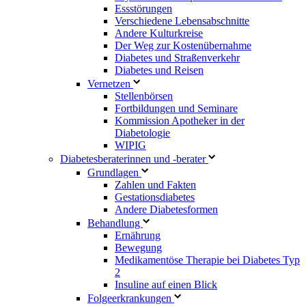
Essstörungen
Verschiedene Lebensabschnitte
Andere Kulturkreise
Der Weg zur Kostenübernahme
Diabetes und Straßenverkehr
Diabetes und Reisen
Vernetzen
Stellenbörsen
Fortbildungen und Seminare
Kommission Apotheker in der
Diabetologie
WIPIG
Diabetesberaterinnen und -berater
Grundlagen
Zahlen und Fakten
Gestationsdiabetes
Andere Diabetesformen
Behandlung
Ernährung
Bewegung
Medikamentöse Therapie bei Diabetes Typ
2
Insuline auf einen Blick
Folgeerkrankungen