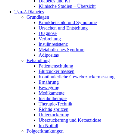
Diabetes und KI
Klinische Studien – Übersicht
Typ-2-Diabetes
Grundlagen
Krankheitsbild und Symptome
Ursachen und Entstehung
Diagnose
Verbreitung
Insulinresistenz
Metabolisches Syndrom
Adipositas
Behandlung
Patientenschulung
Blutzucker messen
Kontinuierliche Gewebezuckermessung
Ernährung
Bewegung
Medikamente
Insulintherapie
Therapie-Technik
Richtig spritzen
Unterzuckerung
Überzuckerung und Ketoazidose
Im Notfall
Folgeerkrankungen