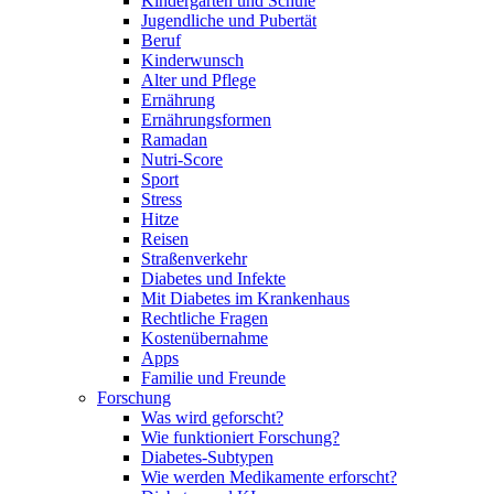
Kindergarten und Schule
Jugendliche und Pubertät
Beruf
Kinderwunsch
Alter und Pflege
Ernährung
Ernährungsformen
Ramadan
Nutri-Score
Sport
Stress
Hitze
Reisen
Straßenverkehr
Diabetes und Infekte
Mit Diabetes im Krankenhaus
Rechtliche Fragen
Kostenübernahme
Apps
Familie und Freunde
Forschung
Was wird geforscht?
Wie funktioniert Forschung?
Diabetes-Subtypen
Wie werden Medikamente erforscht?