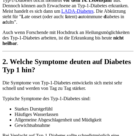
Typ-1-Diabetes bricht meistens
vor dem 14. Lebensjahr
aus.
Dennoch können auch Erwachsene an Typ-1-Diabetes erkranken.
Meist handelt es sich dann um
LADA-Diabetes
. Die Abkürzung
steht für "
L
ate onset (oder auch:
l
atent)
a
utoimmune
d
iabetes in
a
dults”.
Auch wenn Forschende mit Hochdruck an Heilungsmöglichkeiten
des Typ-1-Diabetes arbeiten, ist die Erkrankung bis heute
nicht
heilbar
.
2. Welche Symptome deuten auf Diabetes
Typ 1 hin?
Die Symptome von Typ-1-Diabetes entwickeln sich meist sehr
schnell und werden von Tag zu Tag stärker.
Typische Symptome des Typ-1-Diabetes sind:
Starkes Durstgefühl
Häufiges Wasserlassen
Allgemeine Abgeschlagenheit und Müdigkeit
Gewichtsabnahme
Bei Verdacht auf Typ-1-Diabetes sollte schnellstmöglich eine