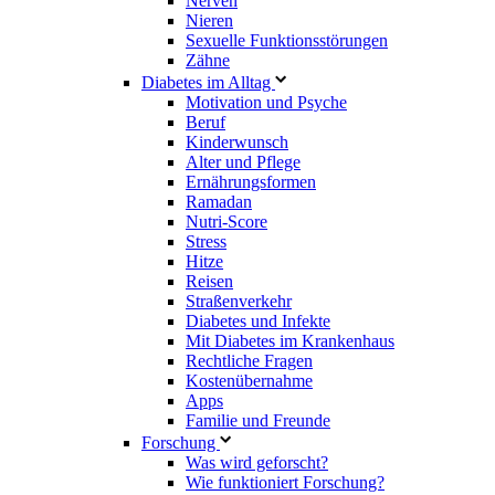
Nerven
Nieren
Sexuelle Funktionsstörungen
Zähne
Diabetes im Alltag
Motivation und Psyche
Beruf
Kinderwunsch
Alter und Pflege
Ernährungsformen
Ramadan
Nutri-Score
Stress
Hitze
Reisen
Straßenverkehr
Diabetes und Infekte
Mit Diabetes im Krankenhaus
Rechtliche Fragen
Kostenübernahme
Apps
Familie und Freunde
Forschung
Was wird geforscht?
Wie funktioniert Forschung?