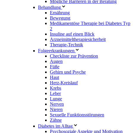
Mögliche Barrieren in der Beratung
Behandlung
Ernährung
Bewegung
Medikamentöse Therapie bei Diabetes Typ
2
Insuline auf einen Blick
Arzneimitteltherapie­sicherheit
Therapie-Technik
Fol­ge­er­kran­kun­gen
Checkliste zur Prävention
Augen
Füße
Gehirn und Psyche
Haut
Herz-Kreislauf
Krebs
Leber
Lunge
Nerven
Nieren
Sexuelle Funktionsstörungen
Zähne
Diabetes im Alltag
Psychosoziale Aspekte und Motivation