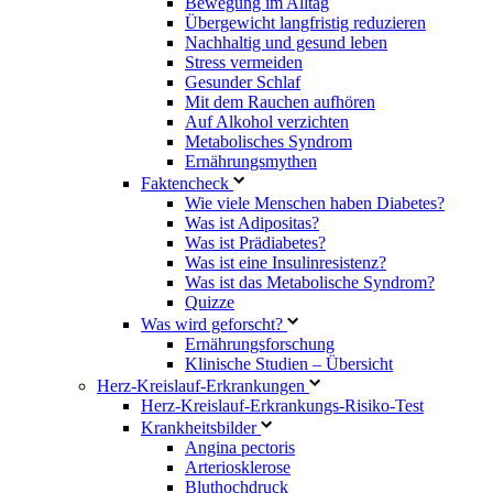
Bewegung im Alltag
Übergewicht langfristig reduzieren
Nachhaltig und gesund leben
Stress vermeiden
Gesunder Schlaf
Mit dem Rauchen aufhören
Auf Alkohol verzichten
Metabolisches Syndrom
Ernährungsmythen
Faktencheck
Wie viele Menschen haben Diabetes?
Was ist Adipositas?
Was ist Prädiabetes?
Was ist eine Insulinresistenz?
Was ist das Metabolische Syndrom?
Quizze
Was wird geforscht?
Ernährungsforschung
Klinische Studien – Übersicht
Herz-Kreislauf-Erkrankungen
Herz-Kreislauf-Erkrankungs-Risiko-Test
Krankheitsbilder
Angina pectoris
Arteriosklerose
Bluthochdruck