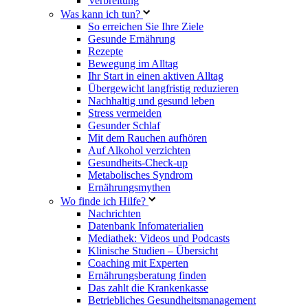
Verbreitung
Was kann ich tun?
So erreichen Sie Ihre Ziele
Gesunde Ernährung
Rezepte
Bewegung im Alltag
Ihr Start in einen aktiven Alltag
Übergewicht langfristig reduzieren
Nachhaltig und gesund leben
Stress vermeiden
Gesunder Schlaf
Mit dem Rauchen aufhören
Auf Alkohol verzichten
Gesundheits-Check-up
Metabolisches Syndrom
Ernährungsmythen
Wo finde ich Hilfe?
Nachrichten
Datenbank Infomaterialien
Mediathek: Videos und Podcasts
Klinische Studien – Übersicht
Coaching mit Experten
Ernährungsberatung finden
Das zahlt die Krankenkasse
Betriebliches Gesundheitsmanagement