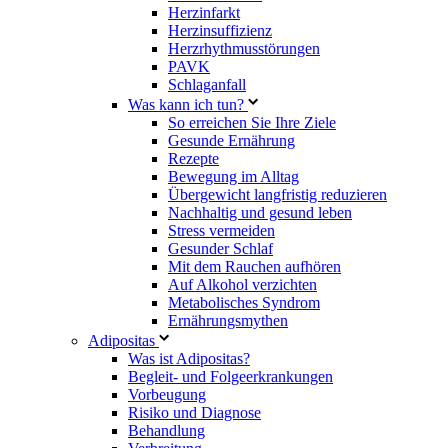
Herzinfarkt
Herzinsuffizienz
Herzrhythmusstörungen
PAVK
Schlaganfall
Was kann ich tun?
So erreichen Sie Ihre Ziele
Gesunde Ernährung
Rezepte
Bewegung im Alltag
Übergewicht langfristig reduzieren
Nachhaltig und gesund leben
Stress vermeiden
Gesunder Schlaf
Mit dem Rauchen aufhören
Auf Alkohol verzichten
Metabolisches Syndrom
Ernährungsmythen
Adipositas
Was ist Adipositas?
Begleit- und Folgeerkrankungen
Vorbeugung
Risiko und Diagnose
Behandlung