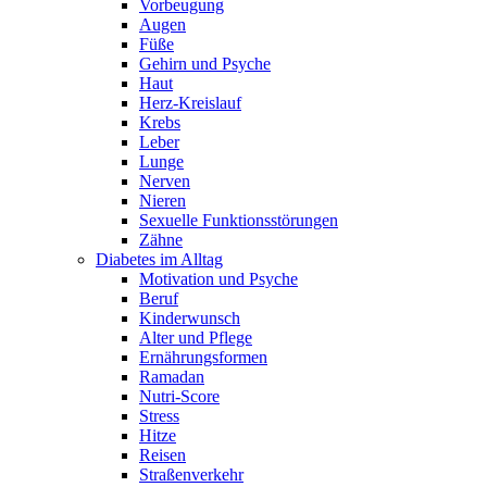
Vorbeugung
Augen
Füße
Gehirn und Psyche
Haut
Herz-Kreislauf
Krebs
Leber
Lunge
Nerven
Nieren
Sexuelle Funktionsstörungen
Zähne
Diabetes im Alltag
Motivation und Psyche
Beruf
Kinderwunsch
Alter und Pflege
Ernährungsformen
Ramadan
Nutri-Score
Stress
Hitze
Reisen
Straßenverkehr