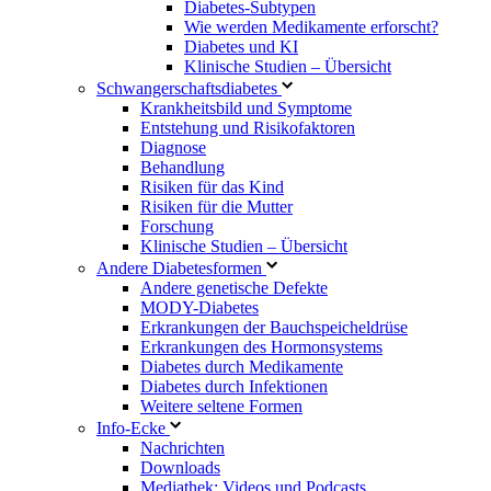
Diabetes-Subtypen
Wie werden Medikamente erforscht?
Diabetes und KI
Klinische Studien – Übersicht
Schwangerschaftsdiabetes
Krankheitsbild und Symptome
Entstehung und Risikofaktoren
Diagnose
Behandlung
Risiken für das Kind
Risiken für die Mutter
Forschung
Klinische Studien – Übersicht
Andere Diabetesformen
Andere genetische Defekte
MODY-Diabetes
Erkrankungen der Bauchspeicheldrüse
Erkrankungen des Hormonsystems
Diabetes durch Medikamente
Diabetes durch Infektionen
Weitere seltene Formen
Info-Ecke
Nachrichten
Downloads
Mediathek: Videos und Podcasts