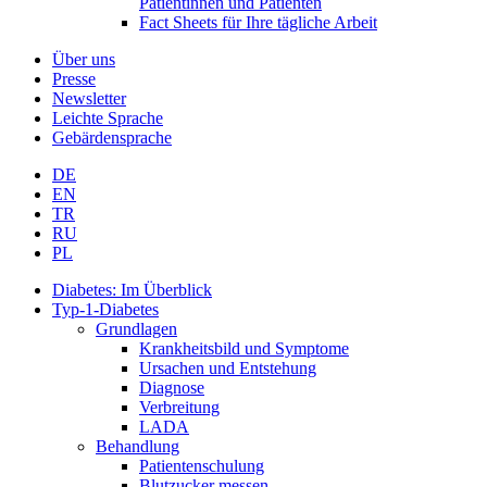
Patientinnen und Patienten
Fact Sheets für Ihre tägliche Arbeit
Über uns
Presse
Newsletter
Leichte Sprache
Gebärdensprache
DE
EN
TR
RU
PL
Diabetes: Im Überblick
Typ-1-Diabetes
Grundlagen
Krankheitsbild und Symptome
Ursachen und Entstehung
Diagnose
Verbreitung
LADA
Behandlung
Patientenschulung
Blutzucker messen