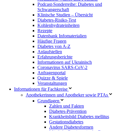
Podcast-Sonderreihe: Diabetes und
Schwangerschaft
Klinische Studien – Übersicht
Diabetes-Risiko-Test
Kohlenhydrateinheiten
Rezepte
Datenbank Infomaterialien
Häufige Fragen
Diabetes von A-Z
Anlaufstellen
Erfahrungsberichte
Informationen auf Ukrainisch
Coronavirus SARS-CoV-2
Anfragenportal
Quizze & Spiele
Veranstaltungen
Informationen für Fachkreise
Apothekerinnen und Apotheker sowie PTAs
Grundlagen
Zahlen und Fakten
Diabetes-Prävention
Krankheitsbild Diabetes mellitus
Gestationsdiabetes
Andere Diabetesformen