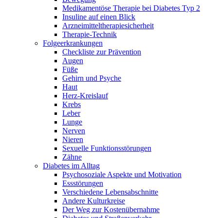
Medikamentöse Therapie bei Diabetes Typ 2
Insuline auf einen Blick
Arzneimitteltherapie­sicherheit
Therapie-Technik
Fol­ge­er­kran­kun­gen
Checkliste zur Prävention
Augen
Füße
Gehirn und Psyche
Haut
Herz-Kreislauf
Krebs
Leber
Lunge
Nerven
Nieren
Sexuelle Funktionsstörungen
Zähne
Diabetes im Alltag
Psychosoziale Aspekte und Motivation
Essstörungen
Verschiedene Lebensabschnitte
Andere Kulturkreise
Der Weg zur Kostenübernahme