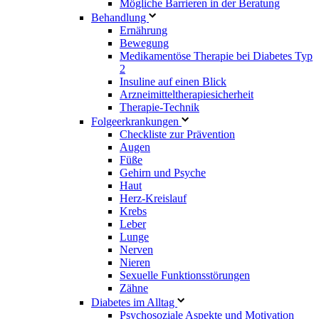
Mögliche Barrieren in der Beratung
Behandlung
Ernährung
Bewegung
Medikamentöse Therapie bei Diabetes Typ
2
Insuline auf einen Blick
Arzneimitteltherapie­sicherheit
Therapie-Technik
Fol­ge­er­kran­kun­gen
Checkliste zur Prävention
Augen
Füße
Gehirn und Psyche
Haut
Herz-Kreislauf
Krebs
Leber
Lunge
Nerven
Nieren
Sexuelle Funktionsstörungen
Zähne
Diabetes im Alltag
Psychosoziale Aspekte und Motivation