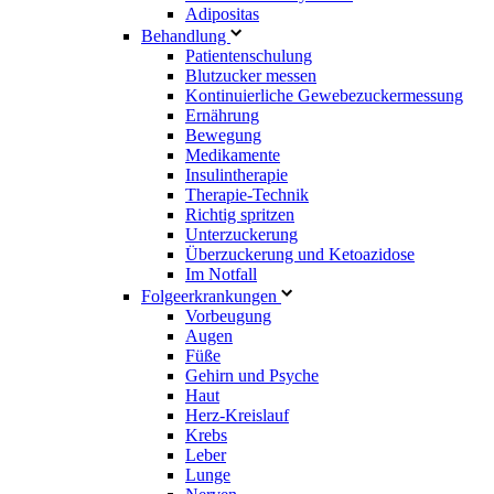
Adipositas
Behandlung
Patientenschulung
Blutzucker messen
Kontinuierliche Gewebezuckermessung
Ernährung
Bewegung
Medikamente
Insulintherapie
Therapie-Technik
Richtig spritzen
Unterzuckerung
Überzuckerung und Ketoazidose
Im Notfall
Folgeerkrankungen
Vorbeugung
Augen
Füße
Gehirn und Psyche
Haut
Herz-Kreislauf
Krebs
Leber
Lunge