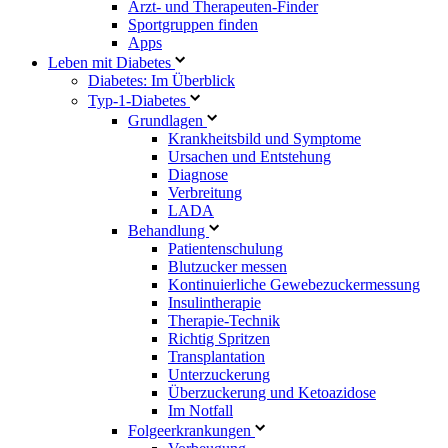
Arzt- und Therapeuten-Finder
Sportgruppen finden
Apps
Leben mit Diabetes
Diabetes: Im Überblick
Typ-1-Diabetes
Grundlagen
Krankheitsbild und Symptome
Ursachen und Entstehung
Diagnose
Verbreitung
LADA
Behandlung
Patientenschulung
Blutzucker messen
Kontinuierliche Gewebezuckermessung
Insulintherapie
Therapie-Technik
Richtig Spritzen
Transplantation
Unterzuckerung
Überzuckerung und Ketoazidose
Im Notfall
Folgeerkrankungen