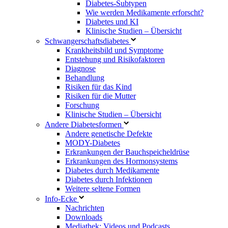
Diabetes-Subtypen
Wie werden Medikamente erforscht?
Diabetes und KI
Klinische Studien – Übersicht
Schwangerschaftsdiabetes
Krankheitsbild und Symptome
Entstehung und Risikofaktoren
Diagnose
Behandlung
Risiken für das Kind
Risiken für die Mutter
Forschung
Klinische Studien – Übersicht
Andere Diabetesformen
Andere genetische Defekte
MODY-Diabetes
Erkrankungen der Bauchspeicheldrüse
Erkrankungen des Hormonsystems
Diabetes durch Medikamente
Diabetes durch Infektionen
Weitere seltene Formen
Info-Ecke
Nachrichten
Downloads
Mediathek: Videos und Podcasts