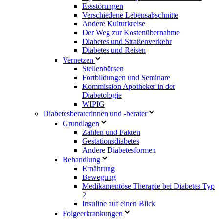
Essstörungen
Verschiedene Lebensabschnitte
Andere Kulturkreise
Der Weg zur Kostenübernahme
Diabetes und Straßenverkehr
Diabetes und Reisen
Vernetzen
Stellenbörsen
Fortbildungen und Seminare
Kommission Apotheker in der
Diabetologie
WIPIG
Diabetesberaterinnen und -berater
Grundlagen
Zahlen und Fakten
Gestationsdiabetes
Andere Diabetesformen
Behandlung
Ernährung
Bewegung
Medikamentöse Therapie bei Diabetes Typ
2
Insuline auf einen Blick
Folgeerkrankungen