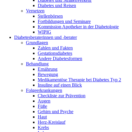
Diabetes und Straßenverkehr
Diabetes und Reisen
Vernetzen
Stellenbörsen
Fortbildungen und Seminare
Kommission Apotheker in der Diabetologie
WIPIG
Diabetesberaterinnen und -berater
Grundlagen
Zahlen und Fakten
Gestationsdiabetes
Andere Diabetesformen
Behandlung
Ernährung
Bewegung
Medikamentöse Therapie bei Diabetes Typ 2
Insuline auf einen Blick
Folgeerkrankungen
Checkliste zur Prävention
Augen
Füße
Gehirn und Psyche
Haut
Herz-Kreislauf
Krebs