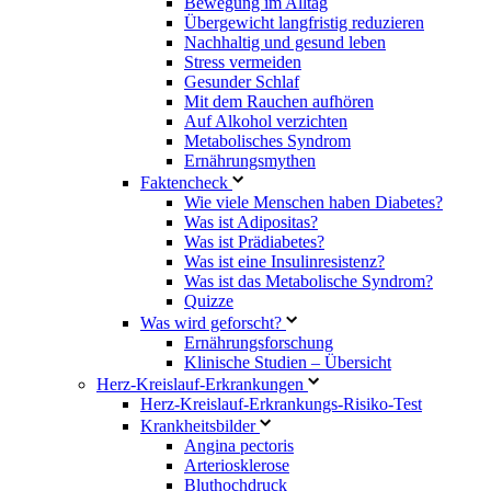
Bewegung im Alltag
Übergewicht langfristig reduzieren
Nachhaltig und gesund leben
Stress vermeiden
Gesunder Schlaf
Mit dem Rauchen aufhören
Auf Alkohol verzichten
Metabolisches Syndrom
Ernährungsmythen
Faktencheck
Wie viele Menschen haben Diabetes?
Was ist Adipositas?
Was ist Prädiabetes?
Was ist eine Insulinresistenz?
Was ist das Metabolische Syndrom?
Quizze
Was wird geforscht?
Ernährungsforschung
Klinische Studien – Übersicht
Herz-Kreislauf-Erkrankungen
Herz-Kreislauf-Erkrankungs-Risiko-Test
Krankheitsbilder
Angina pectoris
Arteriosklerose
Bluthochdruck