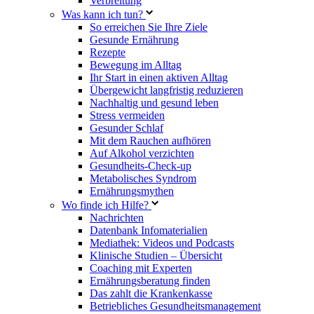
Verbreitung
Was kann ich tun?
So erreichen Sie Ihre Ziele
Gesunde Ernährung
Rezepte
Bewegung im Alltag
Ihr Start in einen aktiven Alltag
Übergewicht langfristig reduzieren
Nachhaltig und gesund leben
Stress vermeiden
Gesunder Schlaf
Mit dem Rauchen aufhören
Auf Alkohol verzichten
Gesundheits-Check-up
Metabolisches Syndrom
Ernährungsmythen
Wo finde ich Hilfe?
Nachrichten
Datenbank Infomaterialien
Mediathek: Videos und Podcasts
Klinische Studien – Übersicht
Coaching mit Experten
Ernährungsberatung finden
Das zahlt die Krankenkasse
Betriebliches Gesundheitsmanagement