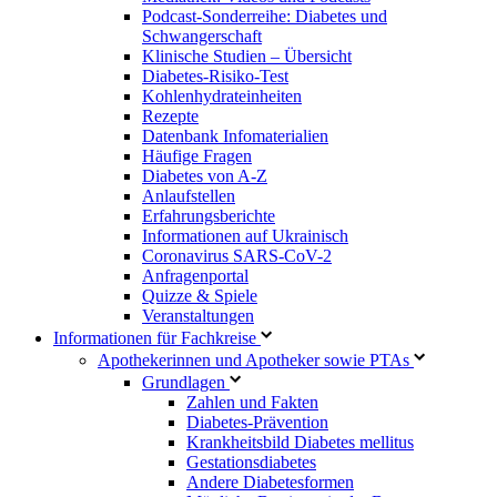
Podcast-Sonderreihe: Diabetes und
Schwangerschaft
Klinische Studien – Übersicht
Diabetes-Risiko-Test
Kohlenhydrateinheiten
Rezepte
Datenbank Infomaterialien
Häufige Fragen
Diabetes von A-Z
Anlaufstellen
Erfahrungsberichte
Informationen auf Ukrainisch
Coronavirus SARS-CoV-2
Anfragenportal
Quizze & Spiele
Veranstaltungen
Informationen für Fachkreise
Apothekerinnen und Apotheker sowie PTAs
Grundlagen
Zahlen und Fakten
Diabetes-Prävention
Krankheitsbild Diabetes mellitus
Gestationsdiabetes
Andere Diabetesformen