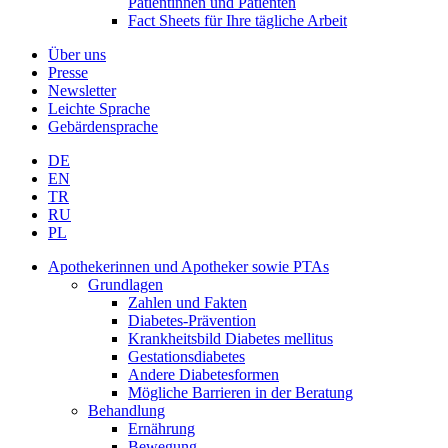
Patientinnen und Patienten
Fact Sheets für Ihre tägliche Arbeit
Über uns
Presse
Newsletter
Leichte Sprache
Gebärdensprache
DE
EN
TR
RU
PL
Apothekerinnen und Apotheker sowie PTAs
Grundlagen
Zahlen und Fakten
Diabetes-Prävention
Krankheitsbild Diabetes mellitus
Gestationsdiabetes
Andere Diabetesformen
Mögliche Barrieren in der Beratung
Behandlung
Ernährung
Bewegung