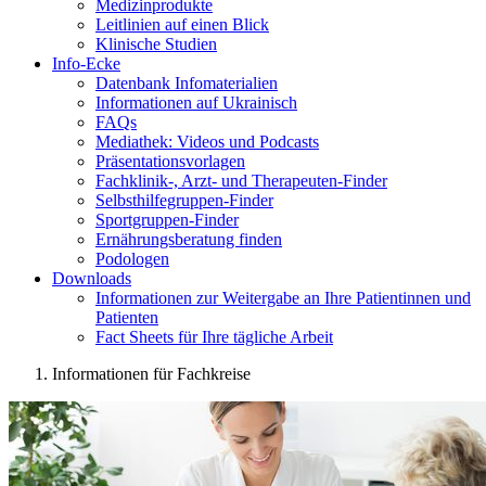
Medizinprodukte
Leitlinien auf einen Blick
Klinische Studien
Info-Ecke
Datenbank Infomaterialien
Informationen auf Ukrainisch
FAQs
Mediathek: Videos und Podcasts
Präsentationsvorlagen
Fachklinik-, Arzt- und Therapeuten-Finder
Selbsthilfegruppen-Finder
Sportgruppen-Finder
Ernährungsberatung finden
Podologen
Downloads
Informationen zur Weitergabe an Ihre Patientinnen und
Patienten
Fact Sheets für Ihre tägliche Arbeit
Informationen für Fachkreise