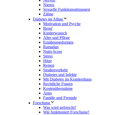
Nerven
Nieren
Sexuelle Funktionsstörungen
Zähne
Diabetes im Alltag
Motivation und Psyche
Beruf
Kinderwunsch
Alter und Pflege
Ernährungsformen
Ramadan
Nutri-Score
Stress
Hitze
Reisen
Straßenverkehr
Diabetes und Infekte
Mit Diabetes im Krankenhaus
Rechtliche Fragen
Kostenübernahme
Apps
Familie und Freunde
Forschung
Was wird geforscht?
Wie funktioniert Forschung?