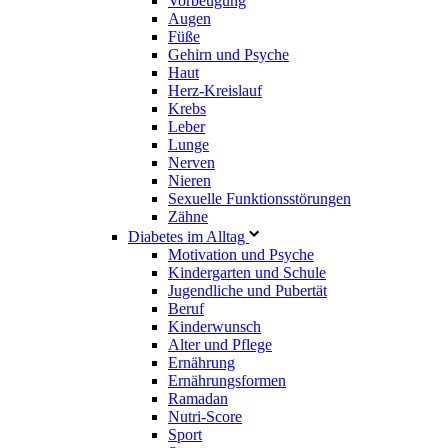
Vorbeugung
Augen
Füße
Gehirn und Psyche
Haut
Herz-Kreislauf
Krebs
Leber
Lunge
Nerven
Nieren
Sexuelle Funktionsstörungen
Zähne
Diabetes im Alltag
Motivation und Psyche
Kindergarten und Schule
Jugendliche und Pubertät
Beruf
Kinderwunsch
Alter und Pflege
Ernährung
Ernährungsformen
Ramadan
Nutri-Score
Sport