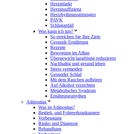
Herzinfarkt
Herzinsuffizienz
Herzrhythmusstörungen
PAVK
Schlaganfall
Was kann ich tun?
So erreichen Sie Ihre Ziele
Gesunde Ernährung
Rezepte
Bewegung im Alltag
Übergewicht langfristig reduzieren
Nachhaltig und gesund leben
Stress vermeiden
Gesunder Schlaf
Mit dem Rauchen aufhören
Auf Alkohol verzichten
Metabolisches Syndrom
Ernährungsmythen
Adipositas
Was ist Adipositas?
Begleit- und Folgeerkrankungen
Vorbeugung
Risiko und Diagnose
Behandlung