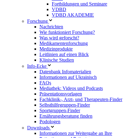
Fortbildungen und Seminare
VDBD
VDBD AKADEMIE
Forschung
Nachrichten
Wie funktioniert Forschung?
Was wird geforscht?
Medikamentenforschung
Medizinprodukte
Leitlinien auf einen Blick
Klinische Studien
Info-Ecke
Datenbank Infomaterialien
Informationen auf Ukrainisch
FAQs
Mediathek: Videos und Podcasts
Präsentationsvorlagen
Fachklinik-, Arzt- und Therapeuten-Finder
Selbsthilfegruppen-Finder
Sportgruppen-Finder
Ernährungsberatung finden
Podologen
Downloads
Informationen zur Weitergabe an Ihre