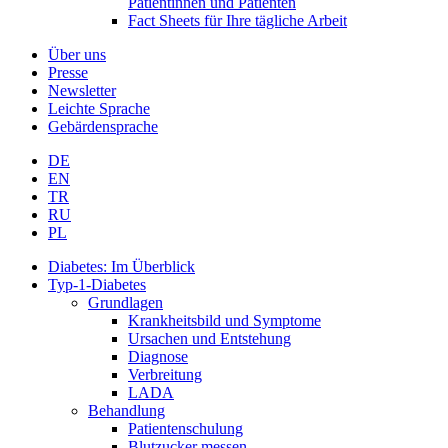
Patientinnen und Patienten
Fact Sheets für Ihre tägliche Arbeit
Über uns
Presse
Newsletter
Leichte Sprache
Gebärdensprache
DE
EN
TR
RU
PL
Diabetes: Im Überblick
Typ-1-Diabetes
Grundlagen
Krankheitsbild und Symptome
Ursachen und Entstehung
Diagnose
Verbreitung
LADA
Behandlung
Patientenschulung
Blutzucker messen