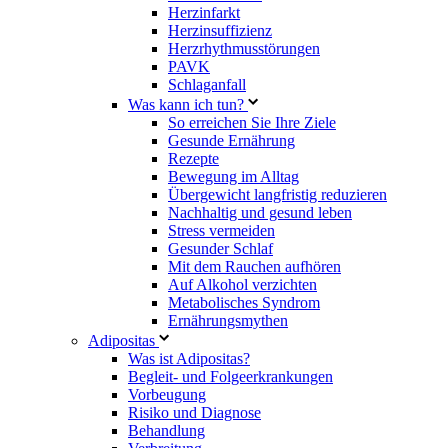
Herzinfarkt
Herzinsuffizienz
Herzrhythmusstörungen
PAVK
Schlaganfall
Was kann ich tun?
So erreichen Sie Ihre Ziele
Gesunde Ernährung
Rezepte
Bewegung im Alltag
Übergewicht langfristig reduzieren
Nachhaltig und gesund leben
Stress vermeiden
Gesunder Schlaf
Mit dem Rauchen aufhören
Auf Alkohol verzichten
Metabolisches Syndrom
Ernährungsmythen
Adipositas
Was ist Adipositas?
Begleit- und Folgeerkrankungen
Vorbeugung
Risiko und Diagnose
Behandlung