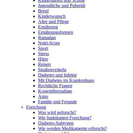
Kindergarten und Schule
Jugendliche und Pubertät
Beruf
Kinderwunsch
Alter und Pflege
Ernährung
Ernährungsformen
Ramadan
Nutri-Score
Sport
Stress
Hitze
Reisen
Straßenverkehr
Diabetes und Infekte
Mit Diabetes im Krankenhaus
Rechtliche Fragen
Kostenübernahme
Apps
Familie und Freunde
Forschung
Was wird geforscht?
Wie funktioniert Forschung?
Diabetes-Subtypen
Wie werden Medikamente erforscht?