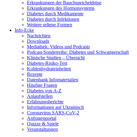
Erkrankungen der Bauchspeicheldrüse
Erkrankungen des Hormonsystems
Diabetes durch Medikamente
Diabetes durch Infektionen
Weitere seltene Formen
Info-Ecke
Nachrichten
Downloads
Mediathek: Videos und Podcasts
Podcast-Sonderreihe: Diabetes und Schwangerschaft
Klinische Studien – Übersicht
Diabetes-Risiko-Test
Kohlenhydrateinheiten
Rezepte
Datenbank Infomaterialien
Häufige Fragen
Diabetes von A-Z
Anlaufstellen
Erfahrungsberichte
Informationen auf Ukrainisch
Coronavirus SARS-CoV-2
Anfragenportal
Quizze & Spiele
Veranstaltungen