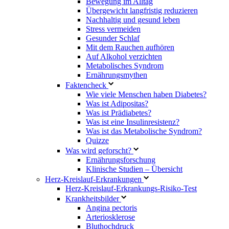
Bewegung im Alltag
Übergewicht langfristig reduzieren
Nachhaltig und gesund leben
Stress vermeiden
Gesunder Schlaf
Mit dem Rauchen aufhören
Auf Alkohol verzichten
Metabolisches Syndrom
Ernährungsmythen
Faktencheck
Wie viele Menschen haben Diabetes?
Was ist Adipositas?
Was ist Prädiabetes?
Was ist eine Insulinresistenz?
Was ist das Metabolische Syndrom?
Quizze
Was wird geforscht?
Ernährungsforschung
Klinische Studien – Übersicht
Herz-Kreislauf-Erkrankungen
Herz-Kreislauf-Erkrankungs-Risiko-Test
Krankheitsbilder
Angina pectoris
Arteriosklerose
Bluthochdruck