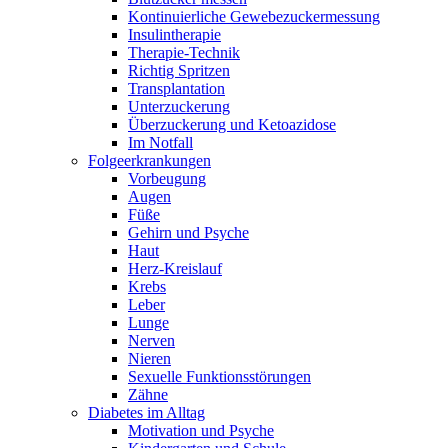
Kontinuierliche Gewebezuckermessung
Insulintherapie
Therapie-Technik
Richtig Spritzen
Transplantation
Unterzuckerung
Überzuckerung und Ketoazidose
Im Notfall
Folgeerkrankungen
Vorbeugung
Augen
Füße
Gehirn und Psyche
Haut
Herz-Kreislauf
Krebs
Leber
Lunge
Nerven
Nieren
Sexuelle Funktionsstörungen
Zähne
Diabetes im Alltag
Motivation und Psyche