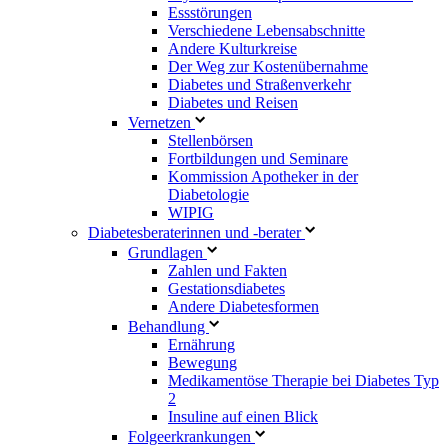
Essstörungen
Verschiedene Lebensabschnitte
Andere Kulturkreise
Der Weg zur Kostenübernahme
Diabetes und Straßenverkehr
Diabetes und Reisen
Vernetzen
Stellenbörsen
Fortbildungen und Seminare
Kommission Apotheker in der
Diabetologie
WIPIG
Diabetesberaterinnen und -berater
Grundlagen
Zahlen und Fakten
Gestationsdiabetes
Andere Diabetesformen
Behandlung
Ernährung
Bewegung
Medikamentöse Therapie bei Diabetes Typ
2
Insuline auf einen Blick
Folgeerkrankungen