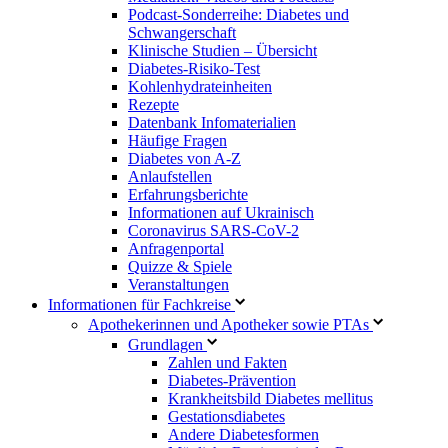
Podcast-Sonderreihe: Diabetes und
Schwangerschaft
Klinische Studien – Übersicht
Diabetes-Risiko-Test
Kohlenhydrateinheiten
Rezepte
Datenbank Infomaterialien
Häufige Fragen
Diabetes von A-Z
Anlaufstellen
Erfahrungsberichte
Informationen auf Ukrainisch
Coronavirus SARS-CoV-2
Anfragenportal
Quizze & Spiele
Veranstaltungen
Informationen für Fachkreise
Apothekerinnen und Apotheker sowie PTAs
Grundlagen
Zahlen und Fakten
Diabetes-Prävention
Krankheitsbild Diabetes mellitus
Gestationsdiabetes
Andere Diabetesformen