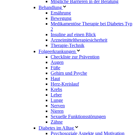
Mögliche Barrieren in der Beratung
Behandlung
Ernährung
Bewegung
Medikamentöse Therapie bei Diabetes Typ
2
Insuline auf einen Blick
Arzneimitteltherapie­sicherheit
Therapie-Technik
Fol­ge­er­kran­kun­gen
Checkliste zur Prävention
Augen
Füße
Gehirn und Psyche
Haut
Herz-Kreislauf
Krebs
Leber
Lunge
Nerven
Nieren
Sexuelle Funktionsstörungen
Zähne
Diabetes im Alltag
Psychosoziale Aspekte und Motivation