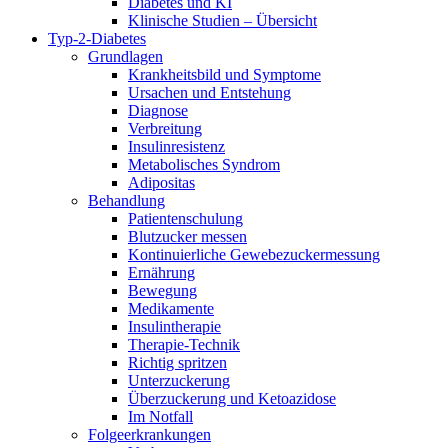
Diabetes und KI
Klinische Studien – Übersicht
Typ-2-Diabetes
Grundlagen
Krankheitsbild und Symptome
Ursachen und Entstehung
Diagnose
Verbreitung
Insulinresistenz
Metabolisches Syndrom
Adipositas
Behandlung
Patientenschulung
Blutzucker messen
Kontinuierliche Gewebezuckermessung
Ernährung
Bewegung
Medikamente
Insulintherapie
Therapie-Technik
Richtig spritzen
Unterzuckerung
Überzuckerung und Ketoazidose
Im Notfall
Folgeerkrankungen