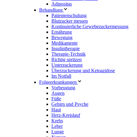
Adipositas
Behandlung
Patientenschulung
Blutzucker messen
Kontinuierliche Gewebezuckermessung
Ernährung
Bewegung
Medikamente
Insulintherapie
Therapie-Technik
Richtig spritzen
Unterzuckerung
Überzuckerung und Ketoazidose
Im Notfall
Folgeerkrankungen
Vorbeugung
Augen
Füße
Gehirn und Psyche
Haut
Herz-Kreislauf
Krebs
Leber
Lunge