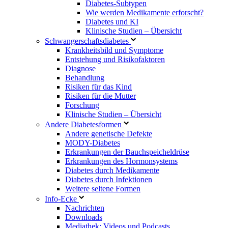
Diabetes-Subtypen
Wie werden Medikamente erforscht?
Diabetes und KI
Klinische Studien – Übersicht
Schwangerschaftsdiabetes
Krankheitsbild und Symptome
Entstehung und Risikofaktoren
Diagnose
Behandlung
Risiken für das Kind
Risiken für die Mutter
Forschung
Klinische Studien – Übersicht
Andere Diabetesformen
Andere genetische Defekte
MODY-Diabetes
Erkrankungen der Bauchspeicheldrüse
Erkrankungen des Hormonsystems
Diabetes durch Medikamente
Diabetes durch Infektionen
Weitere seltene Formen
Info-Ecke
Nachrichten
Downloads
Mediathek: Videos und Podcasts