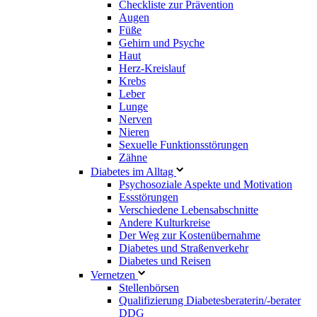
Checkliste zur Prävention
Augen
Füße
Gehirn und Psyche
Haut
Herz-Kreislauf
Krebs
Leber
Lunge
Nerven
Nieren
Sexuelle Funktionsstörungen
Zähne
Diabetes im Alltag
Psychosoziale Aspekte und Motivation
Essstörungen
Verschiedene Lebensabschnitte
Andere Kulturkreise
Der Weg zur Kostenübernahme
Diabetes und Straßenverkehr
Diabetes und Reisen
Vernetzen
Stellenbörsen
Qualifizierung Diabetesberaterin/­-berater
DDG