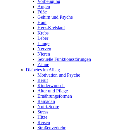
Vorbeugung
Augen
Füße
Gehirn und Psyche
Haut
Herz-Kreislauf
Krebs
Leber
Lunge
Nerven
Nieren
Sexuelle Funktionsstörungen
Zähne
Diabetes im Alltag
Motivation und Psyche
Beruf
Kinderwunsch
Alter und Pflege
Ernährungsformen
Ramadan
Nutri-Score
Stress
Hitze
Reisen
Straßenverkehr