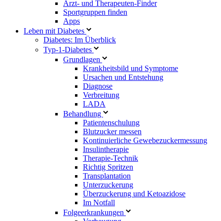
Arzt- und Therapeuten-Finder
Sportgruppen finden
Apps
Leben mit Diabetes
Diabetes: Im Überblick
Typ-1-Diabetes
Grundlagen
Krankheitsbild und Symptome
Ursachen und Entstehung
Diagnose
Verbreitung
LADA
Behandlung
Patientenschulung
Blutzucker messen
Kontinuierliche Gewebezuckermessung
Insulintherapie
Therapie-Technik
Richtig Spritzen
Transplantation
Unterzuckerung
Überzuckerung und Ketoazidose
Im Notfall
Folgeerkrankungen