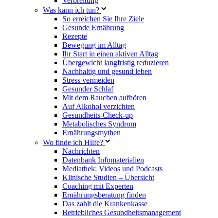
Verbreitung
Was kann ich tun?
So erreichen Sie Ihre Ziele
Gesunde Ernährung
Rezepte
Bewegung im Alltag
Ihr Start in einen aktiven Alltag
Übergewicht langfristig reduzieren
Nachhaltig und gesund leben
Stress vermeiden
Gesunder Schlaf
Mit dem Rauchen aufhören
Auf Alkohol verzichten
Gesundheits-Check-up
Metabolisches Syndrom
Ernährungsmythen
Wo finde ich Hilfe?
Nachrichten
Datenbank Infomaterialien
Mediathek: Videos und Podcasts
Klinische Studien – Übersicht
Coaching mit Experten
Ernährungsberatung finden
Das zahlt die Krankenkasse
Betriebliches Gesundheitsmanagement