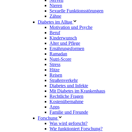
Nerven
Nieren
Sexuelle Funktionsstörungen
Zähne
Diabetes im Alltag
Motivation und Psyche
Beruf
Kinderwunsch
Alter und Pflege
Ernährungsformen
Ramadan
Nutri-Score
Stress
Hitze
Reisen
Straßenverkehr
Diabetes und Infekte
Mit Diabetes im Krankenhaus
Rechtliche Fragen
Kostenübernahme
Apps
Familie und Freunde
Forschung
Was wird geforscht?
Wie funktioniert Forschung?