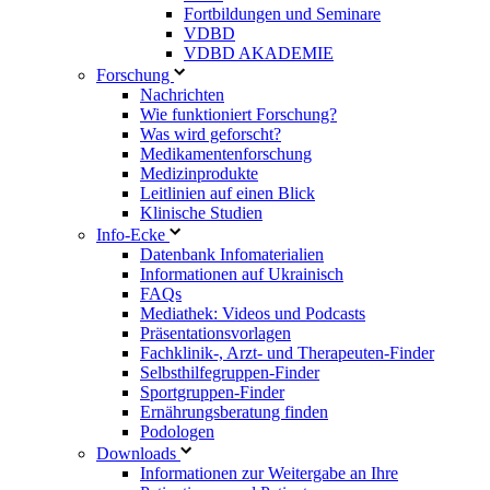
Fortbildungen und Seminare
VDBD
VDBD AKADEMIE
Forschung
Nachrichten
Wie funktioniert Forschung?
Was wird geforscht?
Medikamentenforschung
Medizinprodukte
Leitlinien auf einen Blick
Klinische Studien
Info-Ecke
Datenbank Infomaterialien
Informationen auf Ukrainisch
FAQs
Mediathek: Videos und Podcasts
Präsentationsvorlagen
Fachklinik-, Arzt- und Therapeuten-Finder
Selbsthilfegruppen-Finder
Sportgruppen-Finder
Ernährungsberatung finden
Podologen
Downloads
Informationen zur Weitergabe an Ihre