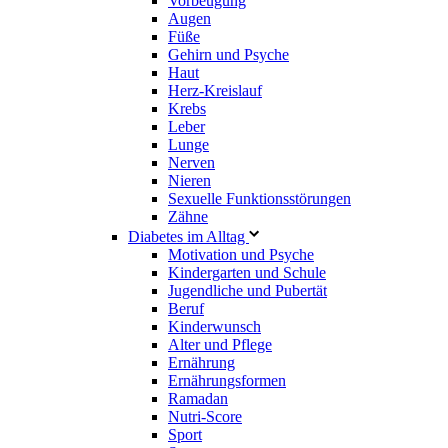
Vorbeugung
Augen
Füße
Gehirn und Psyche
Haut
Herz-Kreislauf
Krebs
Leber
Lunge
Nerven
Nieren
Sexuelle Funktionsstörungen
Zähne
Diabetes im Alltag
Motivation und Psyche
Kindergarten und Schule
Jugendliche und Pubertät
Beruf
Kinderwunsch
Alter und Pflege
Ernährung
Ernährungsformen
Ramadan
Nutri-Score
Sport