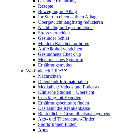
Gesunde Ernährung
Rezepte
Bewegung im Alltag
Ihr Start in einen aktiven Alltag
Übergewicht langfristig reduzieren
Nachhaltig und gesund leben
Stress vermeiden
Gesunder Schlaf
Mit dem Rauchen aufhören
Auf Alkohol verzichten
Gesundheits-Check-up
Metabolisches Syndrom
Ernährungsmythen
Wo finde ich Hilfe?
Nachrichten
Datenbank Infomaterialien
Mediathek: Videos und Podcasts
Klinische Studien – Übersicht
Coaching mit Experten
Ernährungsberatung finden
Das zahlt die Krankenkasse
Betriebliches Gesundheitsmanagement
Arzt- und Therapeuten-Finder
Sportgruppen finden
Apps