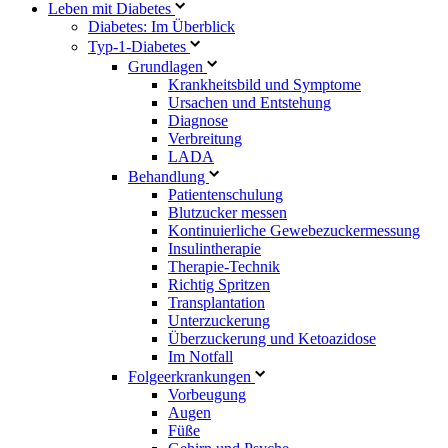
Leben mit Diabetes
Diabetes: Im Überblick
Typ-1-Diabetes
Grundlagen
Krankheitsbild und Symptome
Ursachen und Entstehung
Diagnose
Verbreitung
LADA
Behandlung
Patientenschulung
Blutzucker messen
Kontinuierliche Gewebezuckermessung
Insulintherapie
Therapie-Technik
Richtig Spritzen
Transplantation
Unterzuckerung
Überzuckerung und Ketoazidose
Im Notfall
Folgeerkrankungen
Vorbeugung
Augen
Füße