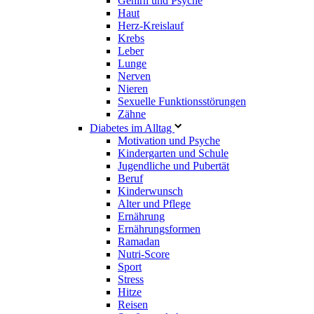
Gehirn und Psyche
Haut
Herz-Kreislauf
Krebs
Leber
Lunge
Nerven
Nieren
Sexuelle Funktionsstörungen
Zähne
Diabetes im Alltag
Motivation und Psyche
Kindergarten und Schule
Jugendliche und Pubertät
Beruf
Kinderwunsch
Alter und Pflege
Ernährung
Ernährungsformen
Ramadan
Nutri-Score
Sport
Stress
Hitze
Reisen