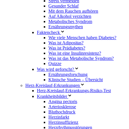
Stress vermeiden
Gesunder Schlaf
Mit dem Rauchen aufhören
Auf Alkohol verzichten
Metabolisches Syndrom
Ernährungsmythen
Faktencheck
Wie viele Menschen haben Diabetes?
Was ist Adipositas?
Was ist Prädiabetes?
Was ist eine Insulinresistenz?
Was ist das Metabolische Syndrom?
Quizze
Was wird geforscht?
Ernährungsforschung
Klinische Studien – Übersicht
Herz-Kreislauf-Erkrankungen
Herz-Kreislauf-Erkrankungs-Risiko-Test
Krankheitsbilder
Angina pectoris
Arteriosklerose
Bluthochdruck
Herzinfarkt
Herzinsuffizienz
Herzrhythmusstörungen