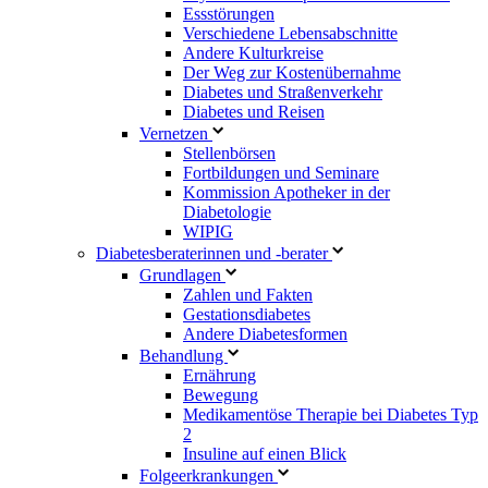
Essstörungen
Verschiedene Lebensabschnitte
Andere Kulturkreise
Der Weg zur Kostenübernahme
Diabetes und Straßenverkehr
Diabetes und Reisen
Vernetzen
Stellenbörsen
Fortbildungen und Seminare
Kommission Apotheker in der
Diabetologie
WIPIG
Diabetesberaterinnen und -berater
Grundlagen
Zahlen und Fakten
Gestationsdiabetes
Andere Diabetesformen
Behandlung
Ernährung
Bewegung
Medikamentöse Therapie bei Diabetes Typ
2
Insuline auf einen Blick
Folgeerkrankungen