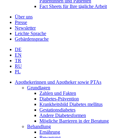
Patientinnen und Patienten
Fact Sheets für Ihre tägliche Arbeit
Über uns
Presse
Newsletter
Leichte Sprache
Gebärdensprache
DE
EN
TR
RU
PL
Apothekerinnen und Apotheker sowie PTAs
Grundlagen
Zahlen und Fakten
Diabetes-Prävention
Krankheitsbild Diabetes mellitus
Gestationsdiabetes
Andere Diabetesformen
Mögliche Barrieren in der Beratung
Behandlung
Ernährung
Bewegung