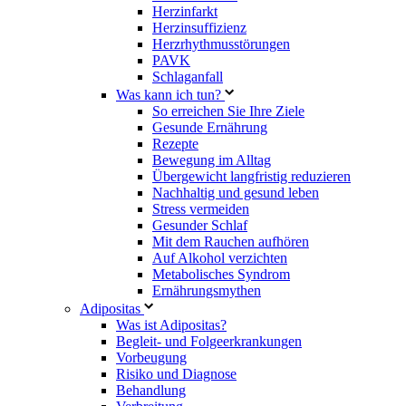
Herzinfarkt
Herzinsuffizienz
Herzrhythmusstörungen
PAVK
Schlaganfall
Was kann ich tun?
So erreichen Sie Ihre Ziele
Gesunde Ernährung
Rezepte
Bewegung im Alltag
Übergewicht langfristig reduzieren
Nachhaltig und gesund leben
Stress vermeiden
Gesunder Schlaf
Mit dem Rauchen aufhören
Auf Alkohol verzichten
Metabolisches Syndrom
Ernährungsmythen
Adipositas
Was ist Adipositas?
Begleit- und Folgeerkrankungen
Vorbeugung
Risiko und Diagnose
Behandlung