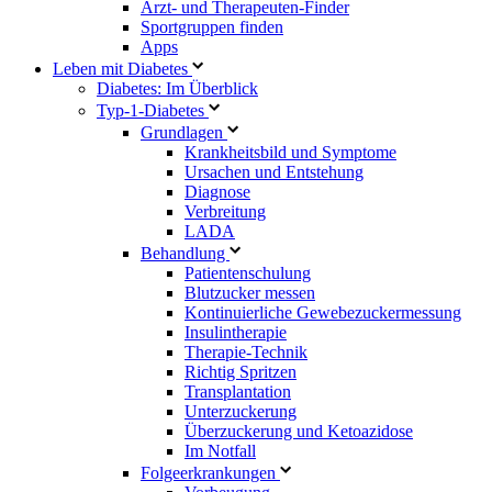
Arzt- und Therapeuten-Finder
Sportgruppen finden
Apps
Leben mit Diabetes
Diabetes: Im Überblick
Typ-1-Diabetes
Grundlagen
Krankheitsbild und Symptome
Ursachen und Entstehung
Diagnose
Verbreitung
LADA
Behandlung
Patientenschulung
Blutzucker messen
Kontinuierliche Gewebezuckermessung
Insulintherapie
Therapie-Technik
Richtig Spritzen
Transplantation
Unterzuckerung
Überzuckerung und Ketoazidose
Im Notfall
Folgeerkrankungen