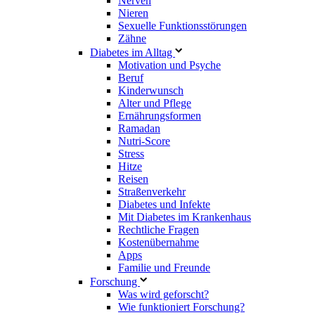
Nerven
Nieren
Sexuelle Funktionsstörungen
Zähne
Diabetes im Alltag
Motivation und Psyche
Beruf
Kinderwunsch
Alter und Pflege
Ernährungsformen
Ramadan
Nutri-Score
Stress
Hitze
Reisen
Straßenverkehr
Diabetes und Infekte
Mit Diabetes im Krankenhaus
Rechtliche Fragen
Kostenübernahme
Apps
Familie und Freunde
Forschung
Was wird geforscht?
Wie funktioniert Forschung?