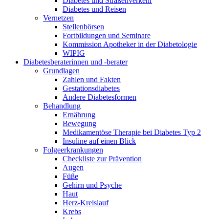
Diabetes und Straßenverkehr
Diabetes und Reisen
Vernetzen
Stellenbörsen
Fortbildungen und Seminare
Kommission Apotheker in der Diabetologie
WIPIG
Diabetesberaterinnen und -berater
Grundlagen
Zahlen und Fakten
Gestationsdiabetes
Andere Diabetesformen
Behandlung
Ernährung
Bewegung
Medikamentöse Therapie bei Diabetes Typ 2
Insuline auf einen Blick
Folgeerkrankungen
Checkliste zur Prävention
Augen
Füße
Gehirn und Psyche
Haut
Herz-Kreislauf
Krebs