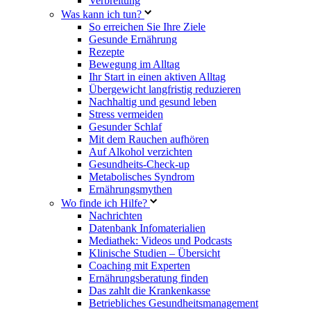
Verbreitung
Was kann ich tun?
So erreichen Sie Ihre Ziele
Gesunde Ernährung
Rezepte
Bewegung im Alltag
Ihr Start in einen aktiven Alltag
Übergewicht langfristig reduzieren
Nachhaltig und gesund leben
Stress vermeiden
Gesunder Schlaf
Mit dem Rauchen aufhören
Auf Alkohol verzichten
Gesundheits-Check-up
Metabolisches Syndrom
Ernährungsmythen
Wo finde ich Hilfe?
Nachrichten
Datenbank Infomaterialien
Mediathek: Videos und Podcasts
Klinische Studien – Übersicht
Coaching mit Experten
Ernährungsberatung finden
Das zahlt die Krankenkasse
Betriebliches Gesundheitsmanagement