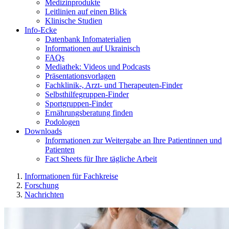
Medizinprodukte
Leitlinien auf einen Blick
Klinische Studien
Info-Ecke
Datenbank Infomaterialien
Informationen auf Ukrainisch
FAQs
Mediathek: Videos und Podcasts
Präsentationsvorlagen
Fachklinik-, Arzt- und Therapeuten-Finder
Selbsthilfegruppen-Finder
Sportgruppen-Finder
Ernährungsberatung finden
Podologen
Downloads
Informationen zur Weitergabe an Ihre Patientinnen und
Patienten
Fact Sheets für Ihre tägliche Arbeit
Informationen für Fachkreise
Forschung
Nachrichten