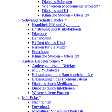
Diabetes-Subtypen
Wie werden Medikamente erforscht?
Diabetes und KI
Klinische Studien – Übersicht
Schwangerschaftsdiabetes
Krankheitsbild und Symptome
Entstehung und Risikofaktoren
Diagnose
Behandlung
Risiken für das Kind
Risiken für die Mutter
Forschung
Klinische Studien – Übersicht
Andere Diabetesformen
Andere genetische Defekte
MODY-Diabetes
Erkrankungen der Bauchspeicheldrüse
Erkrankungen des Hormonsystems
Diabetes durch Medikamente
Diabetes durch Infektionen
Weitere seltene Formen
Info-Ecke
Nachrichten
Downloads
Mediathek: Videos und Podcasts