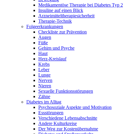
Medikamentöse Therapie bei Diabetes Typ 2
Insuline auf einen Blick
Arzneimitteltherapie­sicherheit
Therapie-Technik
Fol­ge­er­kran­kun­gen
Checkliste zur Prävention
Augen
Füße
Gehirn und Psyche
Haut
Herz-Kreislauf
Krebs
Leber
Lunge
Nerven
Nieren
Sexuelle Funktionsstörungen
Zähne
Diabetes im Alltag
Psychosoziale Aspekte und Motivation
Essstörungen
Verschiedene Lebensabschnitte
Andere Kulturkreise
Der Weg zur Kostenübernahme