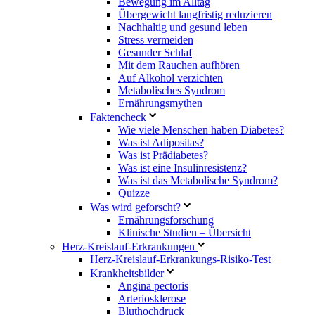
Bewegung im Alltag
Übergewicht langfristig reduzieren
Nachhaltig und gesund leben
Stress vermeiden
Gesunder Schlaf
Mit dem Rauchen aufhören
Auf Alkohol verzichten
Metabolisches Syndrom
Ernährungsmythen
Faktencheck
Wie viele Menschen haben Diabetes?
Was ist Adipositas?
Was ist Prädiabetes?
Was ist eine Insulinresistenz?
Was ist das Metabolische Syndrom?
Quizze
Was wird geforscht?
Ernährungsforschung
Klinische Studien – Übersicht
Herz-Kreislauf-Erkrankungen
Herz-Kreislauf-Erkrankungs-Risiko-Test
Krankheitsbilder
Angina pectoris
Arteriosklerose
Bluthochdruck