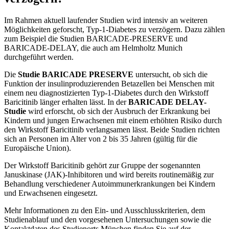
Im Rahmen aktuell laufender Studien wird intensiv an weiteren
Möglichkeiten geforscht, Typ-1-Diabetes zu verzögern. Dazu zählen
zum Beispiel die Studien BARICADE-PRESERVE und
BARICADE-DELAY, die auch am Helmholtz Munich
durchgeführt werden.
Die
Studie BARICADE PRESERVE
untersucht, ob sich die
Funktion der insulinproduzierenden Betazellen bei Menschen mit
einem neu diagnostizierten Typ-1-Diabetes durch den Wirkstoff
Baricitinib länger erhalten lässt. In der
BARICADE DELAY-
Studie
wird erforscht, ob sich der Ausbruch der Erkrankung bei
Kindern und jungen Erwachsenen mit einem erhöhten Risiko durch
den Wirkstoff Baricitinib verlangsamen lässt. Beide Studien richten
sich an Personen im Alter von 2 bis 35 Jahren (gültig für die
Europäische Union).
Der Wirkstoff Baricitinib gehört zur Gruppe der sogenannten
Januskinase (JAK)-Inhibitoren und wird bereits routinemäßig zur
Behandlung verschiedener Autoimmunerkrankungen bei Kindern
und Erwachsenen eingesetzt.
Mehr Informationen zu den Ein- und Ausschlusskriterien, dem
Studienablauf und den vorgesehenen Untersuchungen sowie die
Kontaktdaten des Studienorts München finden Sie auf der