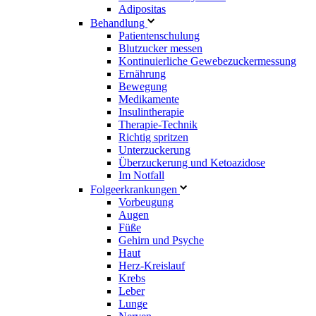
Adipositas
Behandlung
Patientenschulung
Blutzucker messen
Kontinuierliche Gewebezuckermessung
Ernährung
Bewegung
Medikamente
Insulintherapie
Therapie-Technik
Richtig spritzen
Unterzuckerung
Überzuckerung und Ketoazidose
Im Notfall
Folgeerkrankungen
Vorbeugung
Augen
Füße
Gehirn und Psyche
Haut
Herz-Kreislauf
Krebs
Leber
Lunge