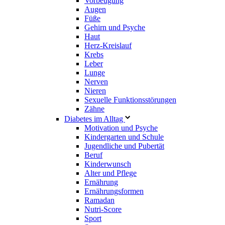
Vorbeugung
Augen
Füße
Gehirn und Psyche
Haut
Herz-Kreislauf
Krebs
Leber
Lunge
Nerven
Nieren
Sexuelle Funktionsstörungen
Zähne
Diabetes im Alltag
Motivation und Psyche
Kindergarten und Schule
Jugendliche und Pubertät
Beruf
Kinderwunsch
Alter und Pflege
Ernährung
Ernährungsformen
Ramadan
Nutri-Score
Sport