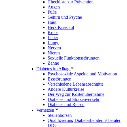
Checkliste zur Prävention
Augen
Füße
Gehirn und Psyche
Haut
Herz-Kreislauf
Krebs
Leber
Lunge
Nerven
Nieren
Sexuelle Funktionsstörungen
Zähne
Diabetes im Alltag
Psychosoziale Aspekte und Motivation
Essstörungen
Verschiedene Lebensabschnitte
Andere Kulturkreise
Der Weg zur Kostenübernahme
Diabetes und Straßenverkehr
Diabetes und Reisen
Vernetzen
Stellenbörsen
Qualifizierung Diabetesberaterin/­-berater
DDG