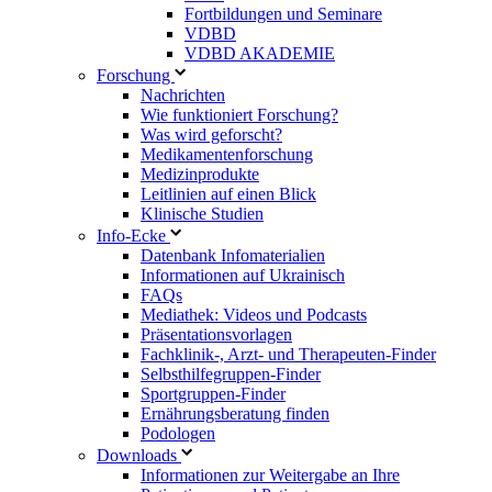
Fortbildungen und Seminare
VDBD
VDBD AKADEMIE
Forschung
Nachrichten
Wie funktioniert Forschung?
Was wird geforscht?
Medikamentenforschung
Medizinprodukte
Leitlinien auf einen Blick
Klinische Studien
Info-Ecke
Datenbank Infomaterialien
Informationen auf Ukrainisch
FAQs
Mediathek: Videos und Podcasts
Präsentationsvorlagen
Fachklinik-, Arzt- und Therapeuten-Finder
Selbsthilfegruppen-Finder
Sportgruppen-Finder
Ernährungsberatung finden
Podologen
Downloads
Informationen zur Weitergabe an Ihre