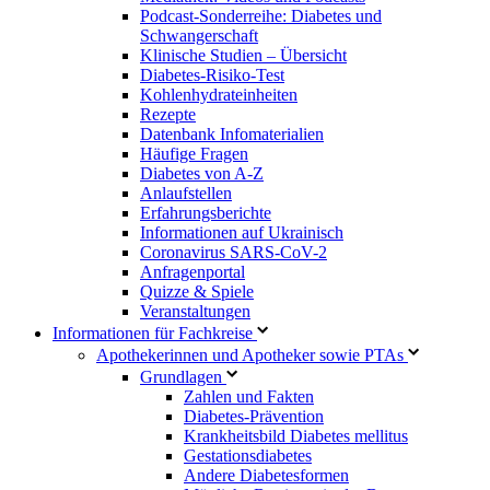
Podcast-Sonderreihe: Diabetes und
Schwangerschaft
Klinische Studien – Übersicht
Diabetes-Risiko-Test
Kohlenhydrateinheiten
Rezepte
Datenbank Infomaterialien
Häufige Fragen
Diabetes von A-Z
Anlaufstellen
Erfahrungsberichte
Informationen auf Ukrainisch
Coronavirus SARS-CoV-2
Anfragenportal
Quizze & Spiele
Veranstaltungen
Informationen für Fachkreise
Apothekerinnen und Apotheker sowie PTAs
Grundlagen
Zahlen und Fakten
Diabetes-Prävention
Krankheitsbild Diabetes mellitus
Gestationsdiabetes
Andere Diabetesformen