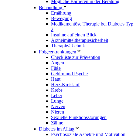
Mögliche Barrieren in der Beratung
Behandlung
Ernährung
Bewegung
Medikamentöse Therapie bei Diabetes Typ
2
Insuline auf einen Blick
Arzneimitteltherapie­sicherheit
Therapie-Technik
Fol­ge­er­kran­kun­gen
Checkliste zur Prävention
Augen
Füße
Gehirn und Psyche
Haut
Herz-Kreislauf
Krebs
Leber
Lunge
Nerven
Nieren
Sexuelle Funktionsstörungen
Zähne
Diabetes im Alltag
Psychosoziale Aspekte und Motivation