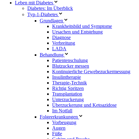
Leben mit Diabetes
Diabetes: Im Überblick
Typ-1-Diabetes
Grundlagen
Krankheitsbild und Symptome
Ursachen und Entstehung
Diagnose
Verbreitung
LADA
Behandlung
Patientenschulung
Blutzucker messen
Kontinuierliche Gewebezuckermessung
Insulintherapie
Therapie-Technik
Richtig Spritzen
Transplantation
Unterzuckerung
Überzuckerung und Ketoazidose
Im Notfall
Folgeerkrankungen
Vorbeugung
Augen
Füße