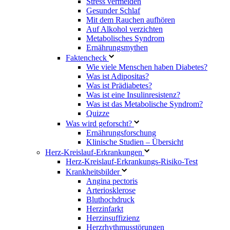
Stress vermeiden
Gesunder Schlaf
Mit dem Rauchen aufhören
Auf Alkohol verzichten
Metabolisches Syndrom
Ernährungsmythen
Faktencheck
Wie viele Menschen haben Diabetes?
Was ist Adipositas?
Was ist Prädiabetes?
Was ist eine Insulinresistenz?
Was ist das Metabolische Syndrom?
Quizze
Was wird geforscht?
Ernährungsforschung
Klinische Studien – Übersicht
Herz-Kreislauf-Erkrankungen
Herz-Kreislauf-Erkrankungs-Risiko-Test
Krankheitsbilder
Angina pectoris
Arteriosklerose
Bluthochdruck
Herzinfarkt
Herzinsuffizienz
Herzrhythmusstörungen