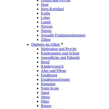
Gehirn und Psyche
Haut
Herz-Kreislauf
Krebs
Leber
Lunge
Nerven
Nieren
Sexuelle Funktionsstörungen
Zähne
Diabetes im Alltag
Motivation und Psyche
Kindergarten und Schule
Jugendliche und Pubertät
Beruf
Kinderwunsch
Alter und Pflege
Ernährung
Ernährungsformen
Ramadan
Nutri-Score
Sport
Stress
Hitze
Reisen