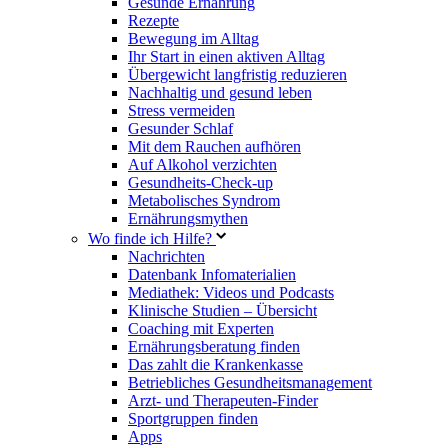
Gesunde Ernährung
Rezepte
Bewegung im Alltag
Ihr Start in einen aktiven Alltag
Übergewicht langfristig reduzieren
Nachhaltig und gesund leben
Stress vermeiden
Gesunder Schlaf
Mit dem Rauchen aufhören
Auf Alkohol verzichten
Gesundheits-Check-up
Metabolisches Syndrom
Ernährungsmythen
Wo finde ich Hilfe?
Nachrichten
Datenbank Infomaterialien
Mediathek: Videos und Podcasts
Klinische Studien – Übersicht
Coaching mit Experten
Ernährungsberatung finden
Das zahlt die Krankenkasse
Betriebliches Gesundheitsmanagement
Arzt- und Therapeuten-Finder
Sportgruppen finden
Apps