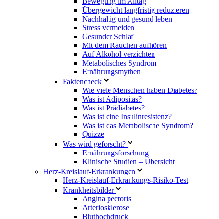
Bewegung im Alltag
Übergewicht langfristig reduzieren
Nachhaltig und gesund leben
Stress vermeiden
Gesunder Schlaf
Mit dem Rauchen aufhören
Auf Alkohol verzichten
Metabolisches Syndrom
Ernährungsmythen
Faktencheck
Wie viele Menschen haben Diabetes?
Was ist Adipositas?
Was ist Prädiabetes?
Was ist eine Insulinresistenz?
Was ist das Metabolische Syndrom?
Quizze
Was wird geforscht?
Ernährungsforschung
Klinische Studien – Übersicht
Herz-Kreislauf-Erkrankungen
Herz-Kreislauf-Erkrankungs-Risiko-Test
Krankheitsbilder
Angina pectoris
Arteriosklerose
Bluthochdruck