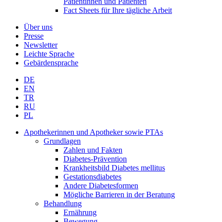
Patientinnen und Patienten
Fact Sheets für Ihre tägliche Arbeit
Über uns
Presse
Newsletter
Leichte Sprache
Gebärdensprache
DE
EN
TR
RU
PL
Apothekerinnen und Apotheker sowie PTAs
Grundlagen
Zahlen und Fakten
Diabetes-Prävention
Krankheitsbild Diabetes mellitus
Gestationsdiabetes
Andere Diabetesformen
Mögliche Barrieren in der Beratung
Behandlung
Ernährung
Bewegung