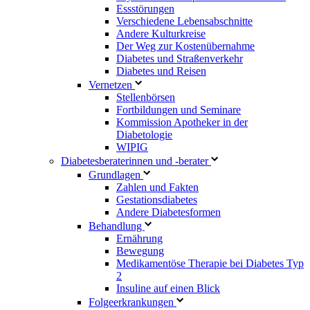
Essstörungen
Verschiedene Lebensabschnitte
Andere Kulturkreise
Der Weg zur Kostenübernahme
Diabetes und Straßenverkehr
Diabetes und Reisen
Vernetzen
Stellenbörsen
Fortbildungen und Seminare
Kommission Apotheker in der
Diabetologie
WIPIG
Diabetesberaterinnen und -berater
Grundlagen
Zahlen und Fakten
Gestationsdiabetes
Andere Diabetesformen
Behandlung
Ernährung
Bewegung
Medikamentöse Therapie bei Diabetes Typ
2
Insuline auf einen Blick
Folgeerkrankungen