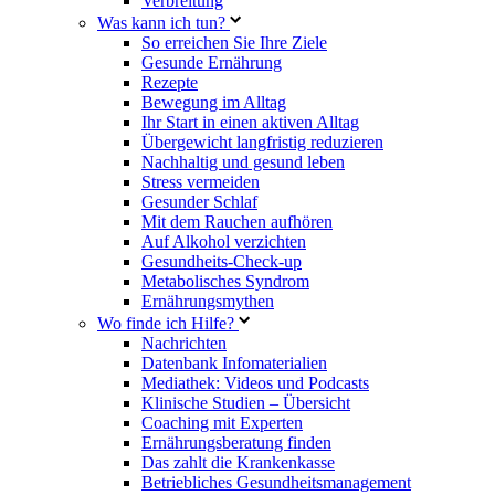
Verbreitung
Was kann ich tun?
So erreichen Sie Ihre Ziele
Gesunde Ernährung
Rezepte
Bewegung im Alltag
Ihr Start in einen aktiven Alltag
Übergewicht langfristig reduzieren
Nachhaltig und gesund leben
Stress vermeiden
Gesunder Schlaf
Mit dem Rauchen aufhören
Auf Alkohol verzichten
Gesundheits-Check-up
Metabolisches Syndrom
Ernährungsmythen
Wo finde ich Hilfe?
Nachrichten
Datenbank Infomaterialien
Mediathek: Videos und Podcasts
Klinische Studien – Übersicht
Coaching mit Experten
Ernährungsberatung finden
Das zahlt die Krankenkasse
Betriebliches Gesundheitsmanagement