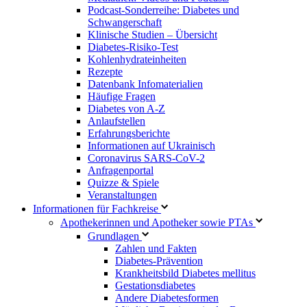
Podcast-Sonderreihe: Diabetes und
Schwangerschaft
Klinische Studien – Übersicht
Diabetes-Risiko-Test
Kohlenhydrateinheiten
Rezepte
Datenbank Infomaterialien
Häufige Fragen
Diabetes von A-Z
Anlaufstellen
Erfahrungsberichte
Informationen auf Ukrainisch
Coronavirus SARS-CoV-2
Anfragenportal
Quizze & Spiele
Veranstaltungen
Informationen für Fachkreise
Apothekerinnen und Apotheker sowie PTAs
Grundlagen
Zahlen und Fakten
Diabetes-Prävention
Krankheitsbild Diabetes mellitus
Gestationsdiabetes
Andere Diabetesformen