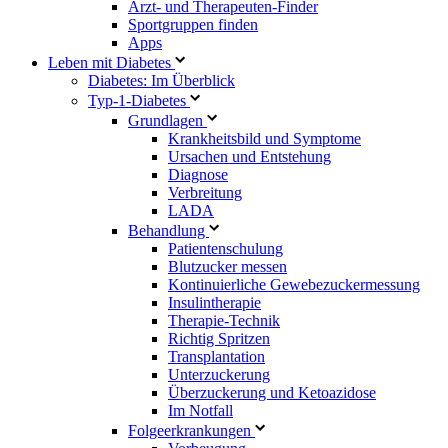
Arzt- und Therapeuten-Finder
Sportgruppen finden
Apps
Leben mit Diabetes
Diabetes: Im Überblick
Typ-1-Diabetes
Grundlagen
Krankheitsbild und Symptome
Ursachen und Entstehung
Diagnose
Verbreitung
LADA
Behandlung
Patientenschulung
Blutzucker messen
Kontinuierliche Gewebezuckermessung
Insulintherapie
Therapie-Technik
Richtig Spritzen
Transplantation
Unterzuckerung
Überzuckerung und Ketoazidose
Im Notfall
Folgeerkrankungen