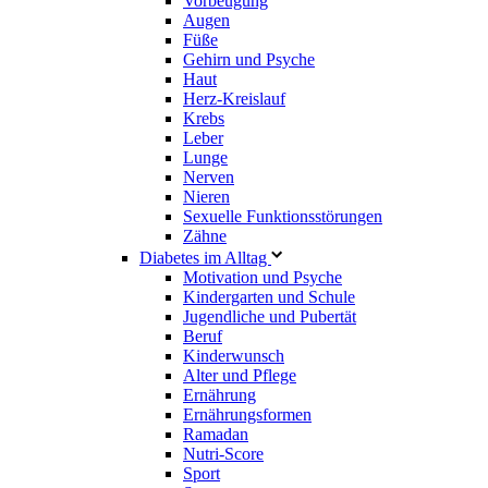
Vorbeugung
Augen
Füße
Gehirn und Psyche
Haut
Herz-Kreislauf
Krebs
Leber
Lunge
Nerven
Nieren
Sexuelle Funktionsstörungen
Zähne
Diabetes im Alltag
Motivation und Psyche
Kindergarten und Schule
Jugendliche und Pubertät
Beruf
Kinderwunsch
Alter und Pflege
Ernährung
Ernährungsformen
Ramadan
Nutri-Score
Sport