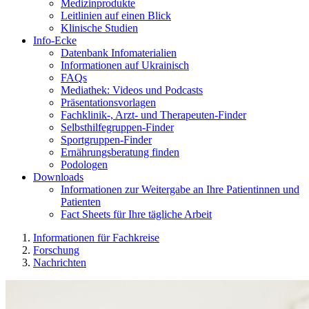
Medizinprodukte
Leitlinien auf einen Blick
Klinische Studien
Info-Ecke
Datenbank Infomaterialien
Informationen auf Ukrainisch
FAQs
Mediathek: Videos und Podcasts
Präsentationsvorlagen
Fachklinik-, Arzt- und Therapeuten-Finder
Selbsthilfegruppen-Finder
Sportgruppen-Finder
Ernährungsberatung finden
Podologen
Downloads
Informationen zur Weitergabe an Ihre Patientinnen und
Patienten
Fact Sheets für Ihre tägliche Arbeit
Informationen für Fachkreise
Forschung
Nachrichten