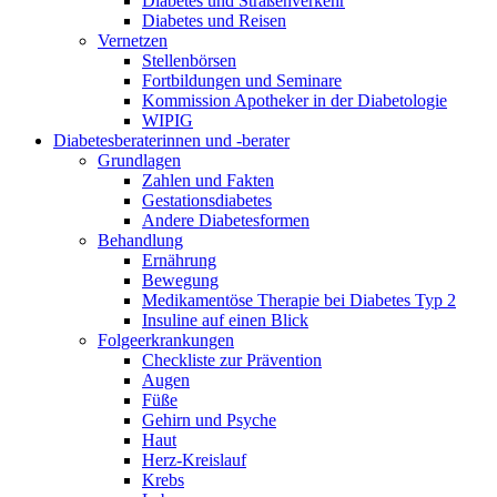
Diabetes und Straßenverkehr
Diabetes und Reisen
Vernetzen
Stellenbörsen
Fortbildungen und Seminare
Kommission Apotheker in der Diabetologie
WIPIG
Diabetesberaterinnen und -berater
Grundlagen
Zahlen und Fakten
Gestationsdiabetes
Andere Diabetesformen
Behandlung
Ernährung
Bewegung
Medikamentöse Therapie bei Diabetes Typ 2
Insuline auf einen Blick
Folgeerkrankungen
Checkliste zur Prävention
Augen
Füße
Gehirn und Psyche
Haut
Herz-Kreislauf
Krebs