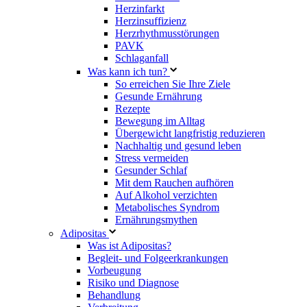
Herzinfarkt
Herzinsuffizienz
Herzrhythmusstörungen
PAVK
Schlaganfall
Was kann ich tun?
So erreichen Sie Ihre Ziele
Gesunde Ernährung
Rezepte
Bewegung im Alltag
Übergewicht langfristig reduzieren
Nachhaltig und gesund leben
Stress vermeiden
Gesunder Schlaf
Mit dem Rauchen aufhören
Auf Alkohol verzichten
Metabolisches Syndrom
Ernährungsmythen
Adipositas
Was ist Adipositas?
Begleit- und Folgeerkrankungen
Vorbeugung
Risiko und Diagnose
Behandlung