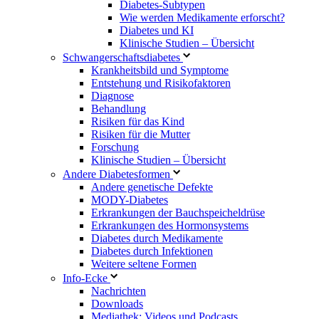
Diabetes-Subtypen
Wie werden Medikamente erforscht?
Diabetes und KI
Klinische Studien – Übersicht
Schwangerschaftsdiabetes
Krankheitsbild und Symptome
Entstehung und Risikofaktoren
Diagnose
Behandlung
Risiken für das Kind
Risiken für die Mutter
Forschung
Klinische Studien – Übersicht
Andere Diabetesformen
Andere genetische Defekte
MODY-Diabetes
Erkrankungen der Bauchspeicheldrüse
Erkrankungen des Hormonsystems
Diabetes durch Medikamente
Diabetes durch Infektionen
Weitere seltene Formen
Info-Ecke
Nachrichten
Downloads
Mediathek: Videos und Podcasts