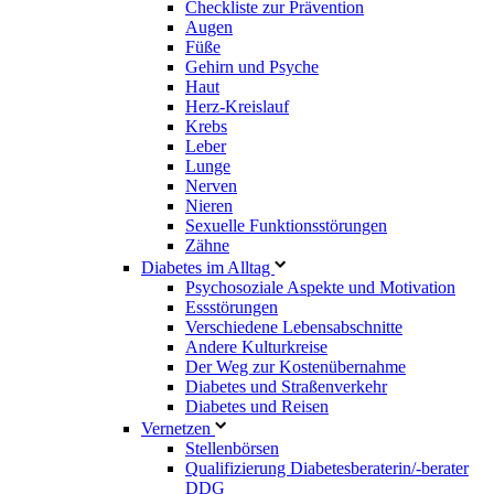
Checkliste zur Prävention
Augen
Füße
Gehirn und Psyche
Haut
Herz-Kreislauf
Krebs
Leber
Lunge
Nerven
Nieren
Sexuelle Funktionsstörungen
Zähne
Diabetes im Alltag
Psychosoziale Aspekte und Motivation
Essstörungen
Verschiedene Lebensabschnitte
Andere Kulturkreise
Der Weg zur Kostenübernahme
Diabetes und Straßenverkehr
Diabetes und Reisen
Vernetzen
Stellenbörsen
Qualifizierung Diabetesberaterin/­-berater
DDG