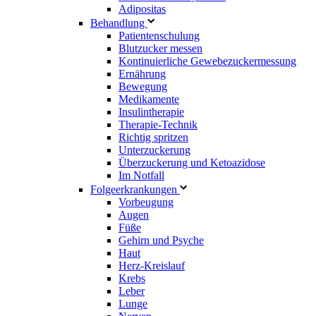
Adipositas
Behandlung
Patientenschulung
Blutzucker messen
Kontinuierliche Gewebezuckermessung
Ernährung
Bewegung
Medikamente
Insulintherapie
Therapie-Technik
Richtig spritzen
Unterzuckerung
Überzuckerung und Ketoazidose
Im Notfall
Folgeerkrankungen
Vorbeugung
Augen
Füße
Gehirn und Psyche
Haut
Herz-Kreislauf
Krebs
Leber
Lunge