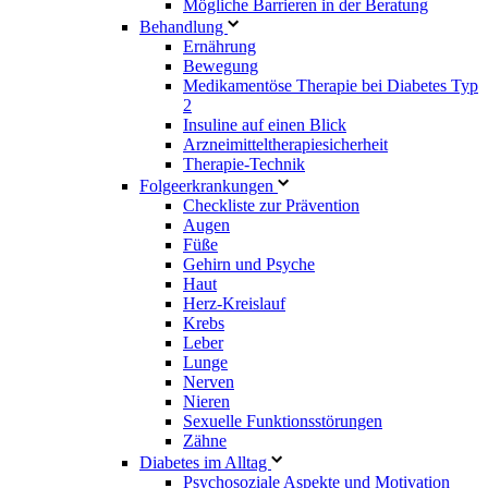
Mögliche Barrieren in der Beratung
Behandlung
Ernährung
Bewegung
Medikamentöse Therapie bei Diabetes Typ
2
Insuline auf einen Blick
Arzneimitteltherapie­sicherheit
Therapie-Technik
Fol­ge­er­kran­kun­gen
Checkliste zur Prävention
Augen
Füße
Gehirn und Psyche
Haut
Herz-Kreislauf
Krebs
Leber
Lunge
Nerven
Nieren
Sexuelle Funktionsstörungen
Zähne
Diabetes im Alltag
Psychosoziale Aspekte und Motivation