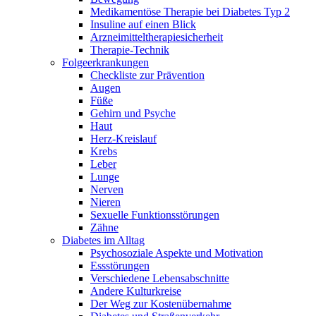
Medikamentöse Therapie bei Diabetes Typ 2
Insuline auf einen Blick
Arzneimitteltherapie­sicherheit
Therapie-Technik
Fol­ge­er­kran­kun­gen
Checkliste zur Prävention
Augen
Füße
Gehirn und Psyche
Haut
Herz-Kreislauf
Krebs
Leber
Lunge
Nerven
Nieren
Sexuelle Funktionsstörungen
Zähne
Diabetes im Alltag
Psychosoziale Aspekte und Motivation
Essstörungen
Verschiedene Lebensabschnitte
Andere Kulturkreise
Der Weg zur Kostenübernahme