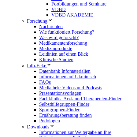
Fortbildungen und Seminare
VDBD
VDBD AKADEMIE
Forschung
Nachrichten
Wie funktioniert Forschung?
Was wird geforscht?
Medikamentenforschung
Medizinprodukte
Leitlinien auf einen Blick
Klinische Studien
Info-Ecke
Datenbank Infomaterialien
Informationen auf Ukrainisch
FAQs
Mediathek: Videos und Podcasts
Präsentationsvorlagen
Fachklinik-, Arzt- und Therapeuten-Finder
Selbsthilfegruppen-Finder
Sportgruppen-Finder
Ernährungsberatung finden
Podologen
Downloads
Informationen zur Weitergabe an Ihre