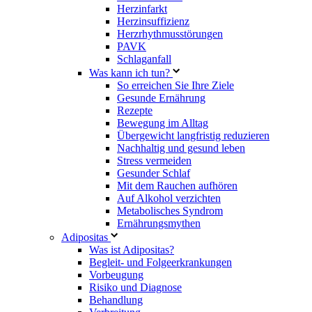
Herzinfarkt
Herzinsuffizienz
Herzrhythmusstörungen
PAVK
Schlaganfall
Was kann ich tun?
So erreichen Sie Ihre Ziele
Gesunde Ernährung
Rezepte
Bewegung im Alltag
Übergewicht langfristig reduzieren
Nachhaltig und gesund leben
Stress vermeiden
Gesunder Schlaf
Mit dem Rauchen aufhören
Auf Alkohol verzichten
Metabolisches Syndrom
Ernährungsmythen
Adipositas
Was ist Adipositas?
Begleit- und Folgeerkrankungen
Vorbeugung
Risiko und Diagnose
Behandlung