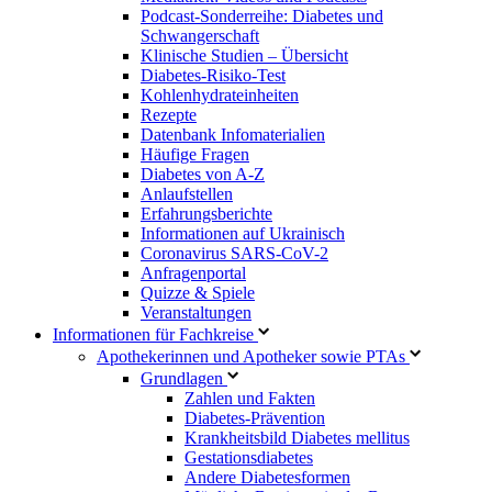
Podcast-Sonderreihe: Diabetes und
Schwangerschaft
Klinische Studien – Übersicht
Diabetes-Risiko-Test
Kohlenhydrateinheiten
Rezepte
Datenbank Infomaterialien
Häufige Fragen
Diabetes von A-Z
Anlaufstellen
Erfahrungsberichte
Informationen auf Ukrainisch
Coronavirus SARS-CoV-2
Anfragenportal
Quizze & Spiele
Veranstaltungen
Informationen für Fachkreise
Apothekerinnen und Apotheker sowie PTAs
Grundlagen
Zahlen und Fakten
Diabetes-Prävention
Krankheitsbild Diabetes mellitus
Gestationsdiabetes
Andere Diabetesformen