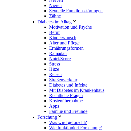
Nerven
Nieren
Sexuelle Funktionsstörungen
Zähne
Diabetes im Alltag
Motivation und Psyche
Beruf
Kinderwunsch
Alter und Pflege
Ernährungsformen
Ramadan
Nutri-Score
Stress
Hitze
Reisen
Straßenverkehr
Diabetes und Infekte
Mit Diabetes im Krankenhaus
Rechtliche Fragen
Kostenübernahme
Apps
Familie und Freunde
Forschung
Was wird geforscht?
Wie funktioniert Forschung?