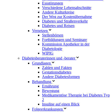
Essstörungen
Verschiedene Lebensabschnitte
Andere Kulturkreise
Der Weg zur Kostenübernahme
Diabetes und Straßenverkehr
Diabetes und Reisen
Vernetzen
Stellenbörsen
Fortbildungen und Seminare
Kommission Apotheker in der
Diabetologie
WIPIG
Diabetesberaterinnen und -berater
Grundlagen
Zahlen und Fakten
Gestationsdiabetes
Andere Diabetesformen
Behandlung
Ernährung
Bewegung
Medikamentöse Therapie bei Diabetes Typ
2
Insuline auf einen Blick
Folgeerkrankungen