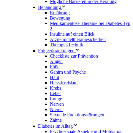
Mögliche Barrieren in der Beratung
Behandlung
Ernährung
Bewegung
Medikamentöse Therapie bei Diabetes Typ
2
Insuline auf einen Blick
Arzneimitteltherapie­sicherheit
Therapie-Technik
Fol­ge­er­kran­kun­gen
Checkliste zur Prävention
Augen
Füße
Gehirn und Psyche
Haut
Herz-Kreislauf
Krebs
Leber
Lunge
Nerven
Nieren
Sexuelle Funktionsstörungen
Zähne
Diabetes im Alltag
Psychosoziale Aspekte und Motivation