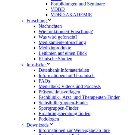
Fortbildungen und Seminare
VDBD
VDBD AKADEMIE
Forschung
Nachrichten
Wie funktioniert Forschung?
Was wird geforscht?
Medikamentenforschung
Medizinprodukte
Leitlinien auf einen Blick
Klinische Studien
Info-Ecke
Datenbank Infomaterialien
Informationen auf Ukrainisch
FAQs
Mediathek: Videos und Podcasts
Präsentationsvorlagen
Fachklinik-, Arzt- und Therapeuten-Finder
Selbsthilfegruppen-Finder
Sportgruppen-Finder
Ernährungsberatung finden
Podologen
Downloads
Informationen zur Weitergabe an Ihre