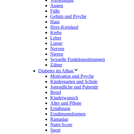
Vorbeugung
Augen
Füße
Gehirn und Psyche
Haut
Herz-Kreislauf
Krebs
Leber
Lunge
Nerven
Nieren
Sexuelle Funktionsstörungen
Zähne
Diabetes im Alltag
Motivation und Psyche
Kindergarten und Schule
Jugendliche und Pubertät
Beruf
Kinderwunsch
Alter und Pflege
Ernährung
Ernährungsformen
Ramadan
Nutri-Score
Sport