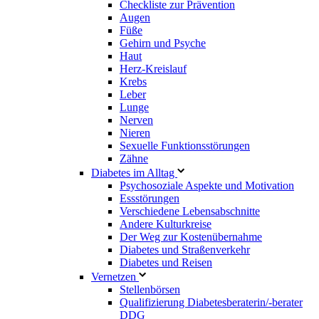
Checkliste zur Prävention
Augen
Füße
Gehirn und Psyche
Haut
Herz-Kreislauf
Krebs
Leber
Lunge
Nerven
Nieren
Sexuelle Funktionsstörungen
Zähne
Diabetes im Alltag
Psychosoziale Aspekte und Motivation
Essstörungen
Verschiedene Lebensabschnitte
Andere Kulturkreise
Der Weg zur Kostenübernahme
Diabetes und Straßenverkehr
Diabetes und Reisen
Vernetzen
Stellenbörsen
Qualifizierung Diabetesberaterin/­-berater
DDG