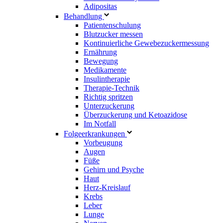
Adipositas
Behandlung
Patientenschulung
Blutzucker messen
Kontinuierliche Gewebezuckermessung
Ernährung
Bewegung
Medikamente
Insulintherapie
Therapie-Technik
Richtig spritzen
Unterzuckerung
Überzuckerung und Ketoazidose
Im Notfall
Folgeerkrankungen
Vorbeugung
Augen
Füße
Gehirn und Psyche
Haut
Herz-Kreislauf
Krebs
Leber
Lunge