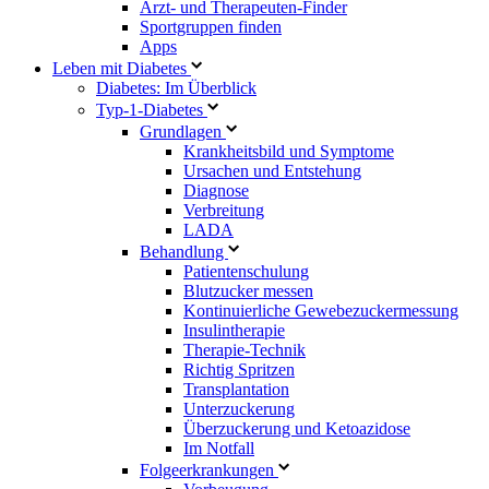
Arzt- und Therapeuten-Finder
Sportgruppen finden
Apps
Leben mit Diabetes
Diabetes: Im Überblick
Typ-1-Diabetes
Grundlagen
Krankheitsbild und Symptome
Ursachen und Entstehung
Diagnose
Verbreitung
LADA
Behandlung
Patientenschulung
Blutzucker messen
Kontinuierliche Gewebezuckermessung
Insulintherapie
Therapie-Technik
Richtig Spritzen
Transplantation
Unterzuckerung
Überzuckerung und Ketoazidose
Im Notfall
Folgeerkrankungen