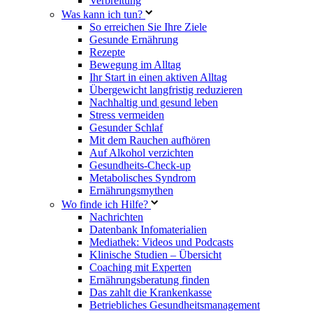
Verbreitung
Was kann ich tun?
So erreichen Sie Ihre Ziele
Gesunde Ernährung
Rezepte
Bewegung im Alltag
Ihr Start in einen aktiven Alltag
Übergewicht langfristig reduzieren
Nachhaltig und gesund leben
Stress vermeiden
Gesunder Schlaf
Mit dem Rauchen aufhören
Auf Alkohol verzichten
Gesundheits-Check-up
Metabolisches Syndrom
Ernährungsmythen
Wo finde ich Hilfe?
Nachrichten
Datenbank Infomaterialien
Mediathek: Videos und Podcasts
Klinische Studien – Übersicht
Coaching mit Experten
Ernährungsberatung finden
Das zahlt die Krankenkasse
Betriebliches Gesundheitsmanagement