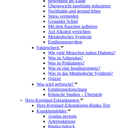
Bewegung im Alltag
Übergewicht langfristig reduzieren
Nachhaltig und gesund leben
Stress vermeiden
Gesunder Schlaf
Mit dem Rauchen aufhören
Auf Alkohol verzichten
Metabolisches Syndrom
Ernährungsmythen
Faktencheck
Wie viele Menschen haben Diabetes?
Was ist Adipositas?
Was ist Prädiabetes?
Was ist eine Insulinresistenz?
Was ist das Metabolische Syndrom?
Quizze
Was wird geforscht?
Ernährungsforschung
Klinische Studien – Übersicht
Herz-Kreislauf-Erkrankungen
Herz-Kreislauf-Erkrankungs-Risiko-Test
Krankheitsbilder
Angina pectoris
Arteriosklerose
Bluthochdruck