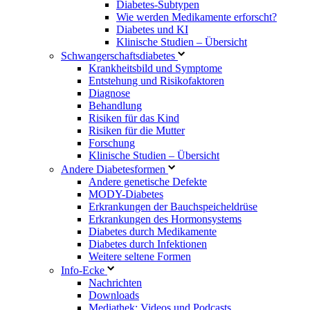
Diabetes-Subtypen
Wie werden Medikamente erforscht?
Diabetes und KI
Klinische Studien – Übersicht
Schwangerschaftsdiabetes
Krankheitsbild und Symptome
Entstehung und Risikofaktoren
Diagnose
Behandlung
Risiken für das Kind
Risiken für die Mutter
Forschung
Klinische Studien – Übersicht
Andere Diabetesformen
Andere genetische Defekte
MODY-Diabetes
Erkrankungen der Bauchspeicheldrüse
Erkrankungen des Hormonsystems
Diabetes durch Medikamente
Diabetes durch Infektionen
Weitere seltene Formen
Info-Ecke
Nachrichten
Downloads
Mediathek: Videos und Podcasts