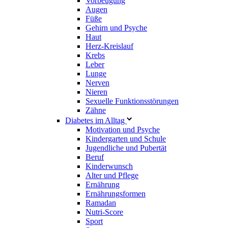
Vorbeugung
Augen
Füße
Gehirn und Psyche
Haut
Herz-Kreislauf
Krebs
Leber
Lunge
Nerven
Nieren
Sexuelle Funktionsstörungen
Zähne
Diabetes im Alltag
Motivation und Psyche
Kindergarten und Schule
Jugendliche und Pubertät
Beruf
Kinderwunsch
Alter und Pflege
Ernährung
Ernährungsformen
Ramadan
Nutri-Score
Sport