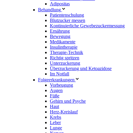
Adipositas
Behandlung
Patientenschulung
Blutzucker messen
Kontinuierliche Gewebezuckermessung
Ernährung
Bewegung
Medikamente
Insulintherapie
Therapie-Technik
Richtig spritzen
Unterzuckerung
Überzuckerung und Ketoazidose
Im Notfall
Folgeerkrankungen
Vorbeugung
Augen
Füße
Gehirn und Psyche
Haut
Herz-Kreislauf
Krebs
Leber
Lunge