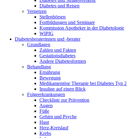
Diabetes und Straßenverkehr
Diabetes und Reisen
Vernetzen
Stellenbörsen
Fortbildungen und Seminare
Kommission Apotheker in der Diabetologie
WIPIG
Diabetesberaterinnen und -berater
Grundlagen
Zahlen und Fakten
Gestationsdiabetes
Andere Diabetesformen
Behandlung
Ernährung
Bewegung
Medikamentöse Therapie bei Diabetes Typ 2
Insuline auf einen Blick
Folgeerkrankungen
Checkliste zur Prävention
Augen
Füße
Gehirn und Psyche
Haut
Herz-Kreislauf
Krebs