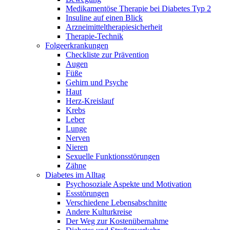
Medikamentöse Therapie bei Diabetes Typ 2
Insuline auf einen Blick
Arzneimitteltherapie­sicherheit
Therapie-Technik
Fol­ge­er­kran­kun­gen
Checkliste zur Prävention
Augen
Füße
Gehirn und Psyche
Haut
Herz-Kreislauf
Krebs
Leber
Lunge
Nerven
Nieren
Sexuelle Funktionsstörungen
Zähne
Diabetes im Alltag
Psychosoziale Aspekte und Motivation
Essstörungen
Verschiedene Lebensabschnitte
Andere Kulturkreise
Der Weg zur Kostenübernahme