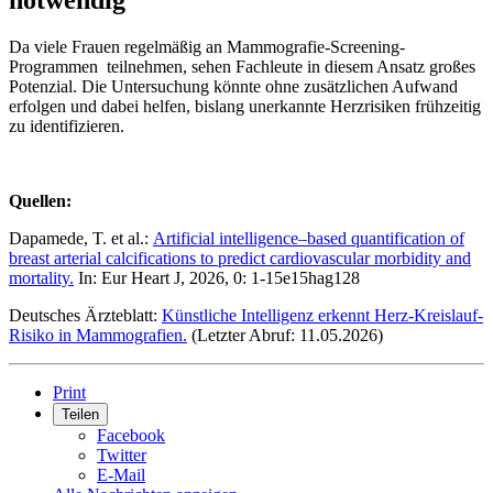
notwendig
Da viele Frauen regelmäßig an Mammografie-Screening-
Programmen teilnehmen, sehen Fachleute in diesem Ansatz großes
Potenzial. Die Untersuchung könnte ohne zusätzlichen Aufwand
erfolgen und dabei helfen, bislang unerkannte Herzrisiken frühzeitig
zu identifizieren.
Quellen:
Dapamede, T. et al.:
Artificial intelligence–based quantification of
breast arterial calcifications to predict cardiovascular morbidity and
mortality.
In: Eur Heart J, 2026, 0: 1-15e15hag128
Deutsches Ärzteblatt:
Künstliche Intelligenz erkennt Herz-Kreislauf-
Risiko in Mammografien.
(Letzter Abruf: 11.05.2026)
Print
Teilen
Facebook
Twitter
E-Mail