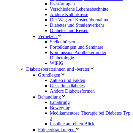
Essstörungen
Verschiedene Lebensabschnitte
Andere Kulturkreise
Der Weg zur Kostenübernahme
Diabetes und Straßenverkehr
Diabetes und Reisen
Vernetzen
Stellenbörsen
Fortbildungen und Seminare
Kommission Apotheker in der
Diabetologie
WIPIG
Diabetesberaterinnen und -berater
Grundlagen
Zahlen und Fakten
Gestationsdiabetes
Andere Diabetesformen
Behandlung
Ernährung
Bewegung
Medikamentöse Therapie bei Diabetes Typ
2
Insuline auf einen Blick
Folgeerkrankungen