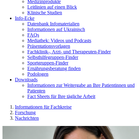
Medizinprodukte
Leitlinien auf einen Blick
Klinische Studien
Info-Ecke
Datenbank Infomaterialien
Informationen auf Ukrainisch
FAQs
Mediathek: Videos und Podcasts
Präsentationsvorlagen
Fachklinik-, Arzt- und Therapeuten-Finder
Selbsthilfegruppen-Finder
Sportgruppen-Finder
Ernährungsberatung finden
Podologen
Downloads
Informationen zur Weitergabe an Ihre Patientinnen und
Patienten
Fact Sheets für Ihre tägliche Arbeit
Informationen für Fachkreise
Forschung
Nachrichten