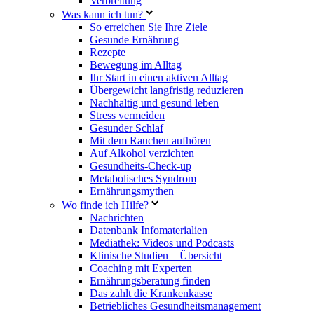
Verbreitung
Was kann ich tun?
So erreichen Sie Ihre Ziele
Gesunde Ernährung
Rezepte
Bewegung im Alltag
Ihr Start in einen aktiven Alltag
Übergewicht langfristig reduzieren
Nachhaltig und gesund leben
Stress vermeiden
Gesunder Schlaf
Mit dem Rauchen aufhören
Auf Alkohol verzichten
Gesundheits-Check-up
Metabolisches Syndrom
Ernährungsmythen
Wo finde ich Hilfe?
Nachrichten
Datenbank Infomaterialien
Mediathek: Videos und Podcasts
Klinische Studien – Übersicht
Coaching mit Experten
Ernährungsberatung finden
Das zahlt die Krankenkasse
Betriebliches Gesundheitsmanagement