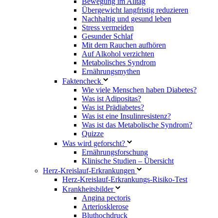
Bewegung im Alltag
Übergewicht langfristig reduzieren
Nachhaltig und gesund leben
Stress vermeiden
Gesunder Schlaf
Mit dem Rauchen aufhören
Auf Alkohol verzichten
Metabolisches Syndrom
Ernährungsmythen
Faktencheck
Wie viele Menschen haben Diabetes?
Was ist Adipositas?
Was ist Prädiabetes?
Was ist eine Insulinresistenz?
Was ist das Metabolische Syndrom?
Quizze
Was wird geforscht?
Ernährungsforschung
Klinische Studien – Übersicht
Herz-Kreislauf-Erkrankungen
Herz-Kreislauf-Erkrankungs-Risiko-Test
Krankheitsbilder
Angina pectoris
Arteriosklerose
Bluthochdruck