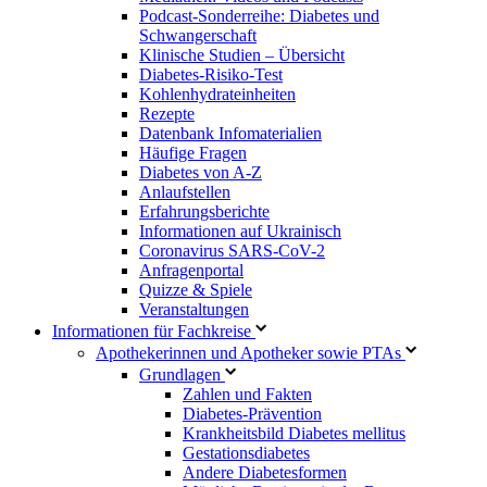
Podcast-Sonderreihe: Diabetes und
Schwangerschaft
Klinische Studien – Übersicht
Diabetes-Risiko-Test
Kohlenhydrateinheiten
Rezepte
Datenbank Infomaterialien
Häufige Fragen
Diabetes von A-Z
Anlaufstellen
Erfahrungsberichte
Informationen auf Ukrainisch
Coronavirus SARS-CoV-2
Anfragenportal
Quizze & Spiele
Veranstaltungen
Informationen für Fachkreise
Apothekerinnen und Apotheker sowie PTAs
Grundlagen
Zahlen und Fakten
Diabetes-Prävention
Krankheitsbild Diabetes mellitus
Gestationsdiabetes
Andere Diabetesformen