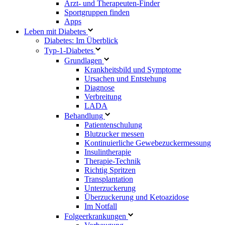
Arzt- und Therapeuten-Finder
Sportgruppen finden
Apps
Leben mit Diabetes
Diabetes: Im Überblick
Typ-1-Diabetes
Grundlagen
Krankheitsbild und Symptome
Ursachen und Entstehung
Diagnose
Verbreitung
LADA
Behandlung
Patientenschulung
Blutzucker messen
Kontinuierliche Gewebezuckermessung
Insulintherapie
Therapie-Technik
Richtig Spritzen
Transplantation
Unterzuckerung
Überzuckerung und Ketoazidose
Im Notfall
Folgeerkrankungen