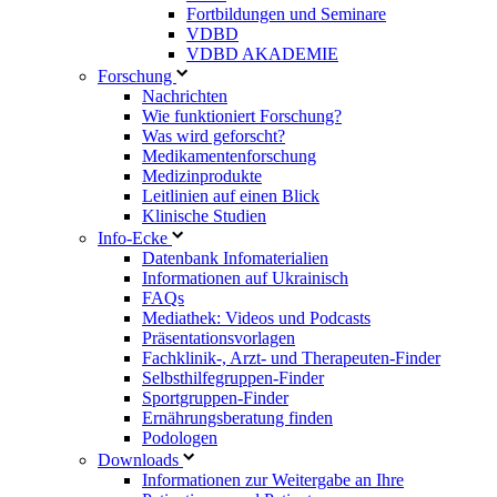
Fortbildungen und Seminare
VDBD
VDBD AKADEMIE
Forschung
Nachrichten
Wie funktioniert Forschung?
Was wird geforscht?
Medikamentenforschung
Medizinprodukte
Leitlinien auf einen Blick
Klinische Studien
Info-Ecke
Datenbank Infomaterialien
Informationen auf Ukrainisch
FAQs
Mediathek: Videos und Podcasts
Präsentationsvorlagen
Fachklinik-, Arzt- und Therapeuten-Finder
Selbsthilfegruppen-Finder
Sportgruppen-Finder
Ernährungsberatung finden
Podologen
Downloads
Informationen zur Weitergabe an Ihre