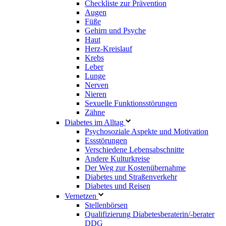
Checkliste zur Prävention
Augen
Füße
Gehirn und Psyche
Haut
Herz-Kreislauf
Krebs
Leber
Lunge
Nerven
Nieren
Sexuelle Funktionsstörungen
Zähne
Diabetes im Alltag
Psychosoziale Aspekte und Motivation
Essstörungen
Verschiedene Lebensabschnitte
Andere Kulturkreise
Der Weg zur Kostenübernahme
Diabetes und Straßenverkehr
Diabetes und Reisen
Vernetzen
Stellenbörsen
Qualifizierung Diabetesberaterin/­-berater
DDG