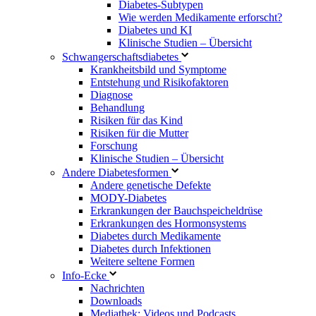
Diabetes-Subtypen
Wie werden Medikamente erforscht?
Diabetes und KI
Klinische Studien – Übersicht
Schwangerschaftsdiabetes
Krankheitsbild und Symptome
Entstehung und Risikofaktoren
Diagnose
Behandlung
Risiken für das Kind
Risiken für die Mutter
Forschung
Klinische Studien – Übersicht
Andere Diabetesformen
Andere genetische Defekte
MODY-Diabetes
Erkrankungen der Bauchspeicheldrüse
Erkrankungen des Hormonsystems
Diabetes durch Medikamente
Diabetes durch Infektionen
Weitere seltene Formen
Info-Ecke
Nachrichten
Downloads
Mediathek: Videos und Podcasts