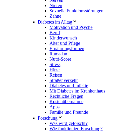
Nerven
Nieren
Sexuelle Funktionsstörungen
Zähne
Diabetes im Alltag
Motivation und Psyche
Beruf
Kinderwunsch
Alter und Pflege
Ernährungsformen
Ramadan
Nutri-Score
Stress
Hitze
Reisen
Straßenverkehr
Diabetes und Infekte
Mit Diabetes im Krankenhaus
Rechtliche Fragen
Kostenübernahme
Apps
Familie und Freunde
Forschung
Was wird geforscht?
Wie funktioniert Forschung?