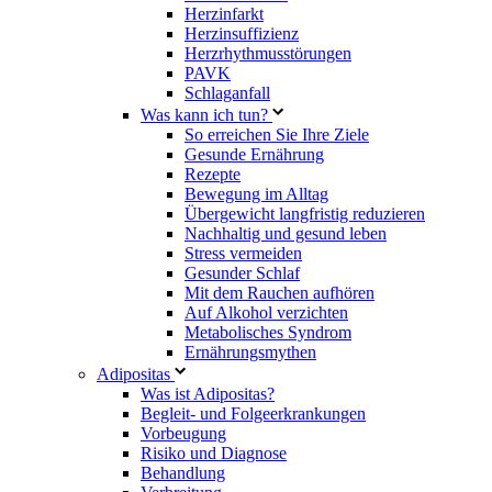
Herzinfarkt
Herzinsuffizienz
Herzrhythmusstörungen
PAVK
Schlaganfall
Was kann ich tun?
So erreichen Sie Ihre Ziele
Gesunde Ernährung
Rezepte
Bewegung im Alltag
Übergewicht langfristig reduzieren
Nachhaltig und gesund leben
Stress vermeiden
Gesunder Schlaf
Mit dem Rauchen aufhören
Auf Alkohol verzichten
Metabolisches Syndrom
Ernährungsmythen
Adipositas
Was ist Adipositas?
Begleit- und Folgeerkrankungen
Vorbeugung
Risiko und Diagnose
Behandlung