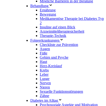
Mögliche Barrieren in der Beratung
Behandlung
Ernährung
Bewegung
Medikamentöse Therapie bei Diabetes Typ
2
Insuline auf einen Blick
Arzneimitteltherapie­sicherheit
Therapie-Technik
Fol­ge­er­kran­kun­gen
Checkliste zur Prävention
Augen
Füße
Gehirn und Psyche
Haut
Herz-Kreislauf
Krebs
Leber
Lunge
Nerven
Nieren
Sexuelle Funktionsstörungen
Zähne
Diabetes im Alltag
Psychosoziale Aspekte und Motivation