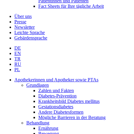
Patientinnen und Patienten
Fact Sheets für Ihre tägliche Arbeit
Über uns
Presse
Newsletter
Leichte Sprache
Gebärdensprache
DE
EN
TR
RU
PL
Apothekerinnen und Apotheker sowie PTAs
Grundlagen
Zahlen und Fakten
Diabetes-Prävention
Krankheitsbild Diabetes mellitus
Gestationsdiabetes
Andere Diabetesformen
Mögliche Barrieren in der Beratung
Behandlung
Ernährung
Bewegung