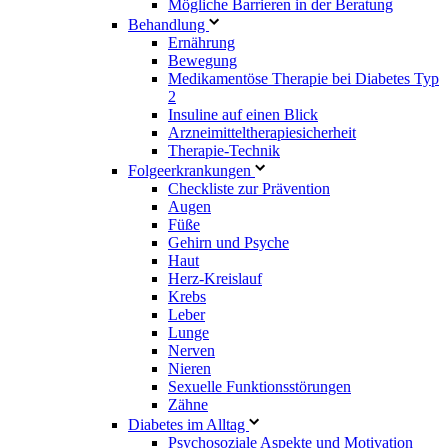
Mögliche Barrieren in der Beratung
Behandlung
Ernährung
Bewegung
Medikamentöse Therapie bei Diabetes Typ
2
Insuline auf einen Blick
Arzneimitteltherapie­sicherheit
Therapie-Technik
Fol­ge­er­kran­kun­gen
Checkliste zur Prävention
Augen
Füße
Gehirn und Psyche
Haut
Herz-Kreislauf
Krebs
Leber
Lunge
Nerven
Nieren
Sexuelle Funktionsstörungen
Zähne
Diabetes im Alltag
Psychosoziale Aspekte und Motivation