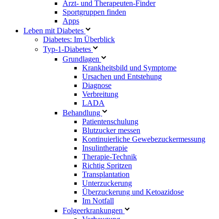
Arzt- und Therapeuten-Finder
Sportgruppen finden
Apps
Leben mit Diabetes
Diabetes: Im Überblick
Typ-1-Diabetes
Grundlagen
Krankheitsbild und Symptome
Ursachen und Entstehung
Diagnose
Verbreitung
LADA
Behandlung
Patientenschulung
Blutzucker messen
Kontinuierliche Gewebezuckermessung
Insulintherapie
Therapie-Technik
Richtig Spritzen
Transplantation
Unterzuckerung
Überzuckerung und Ketoazidose
Im Notfall
Folgeerkrankungen