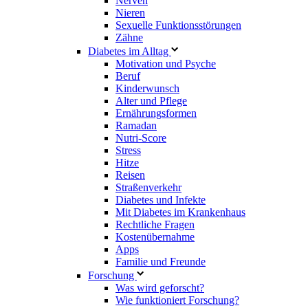
Nerven
Nieren
Sexuelle Funktionsstörungen
Zähne
Diabetes im Alltag
Motivation und Psyche
Beruf
Kinderwunsch
Alter und Pflege
Ernährungsformen
Ramadan
Nutri-Score
Stress
Hitze
Reisen
Straßenverkehr
Diabetes und Infekte
Mit Diabetes im Krankenhaus
Rechtliche Fragen
Kostenübernahme
Apps
Familie und Freunde
Forschung
Was wird geforscht?
Wie funktioniert Forschung?