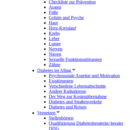
Checkliste zur Prävention
Augen
Füße
Gehirn und Psyche
Haut
Herz-Kreislauf
Krebs
Leber
Lunge
Nerven
Nieren
Sexuelle Funktionsstörungen
Zähne
Diabetes im Alltag
Psychosoziale Aspekte und Motivation
Essstörungen
Verschiedene Lebensabschnitte
Andere Kulturkreise
Der Weg zur Kostenübernahme
Diabetes und Straßenverkehr
Diabetes und Reisen
Vernetzen
Stellenbörsen
Qualifizierung Diabetesberaterin/­-berater
DDG