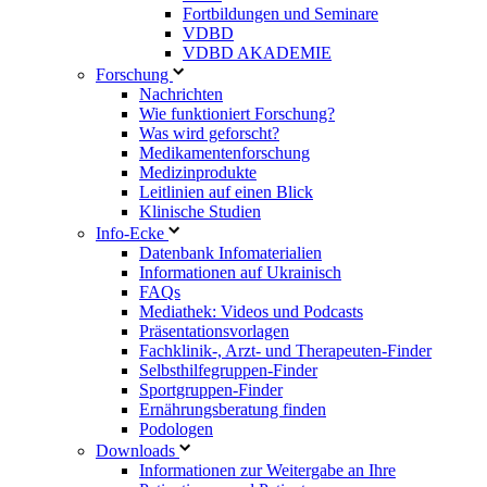
Fortbildungen und Seminare
VDBD
VDBD AKADEMIE
Forschung
Nachrichten
Wie funktioniert Forschung?
Was wird geforscht?
Medikamentenforschung
Medizinprodukte
Leitlinien auf einen Blick
Klinische Studien
Info-Ecke
Datenbank Infomaterialien
Informationen auf Ukrainisch
FAQs
Mediathek: Videos und Podcasts
Präsentationsvorlagen
Fachklinik-, Arzt- und Therapeuten-Finder
Selbsthilfegruppen-Finder
Sportgruppen-Finder
Ernährungsberatung finden
Podologen
Downloads
Informationen zur Weitergabe an Ihre