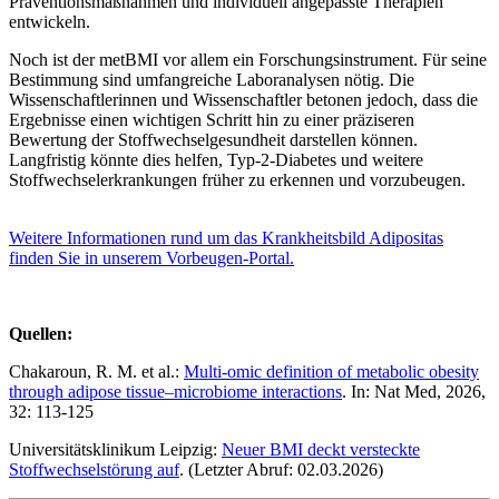
Präventionsmaßnahmen und individuell angepasste Therapien
entwickeln.
Noch ist der metBMI vor allem ein Forschungsinstrument. Für seine
Bestimmung sind umfangreiche Laboranalysen nötig. Die
Wissenschaftlerinnen und Wissenschaftler betonen jedoch, dass die
Ergebnisse einen wichtigen Schritt hin zu einer präziseren
Bewertung der Stoffwechselgesundheit darstellen können.
Langfristig könnte dies helfen, Typ-2-Diabetes und weitere
Stoffwechselerkrankungen früher zu erkennen und vorzubeugen.
Weitere Informationen rund um das Krankheitsbild Adipositas
finden Sie in unserem Vorbeugen-Portal.
Quellen:
Chakaroun, R. M. et al.:
Multi-omic definition of metabolic obesity
through adipose tissue–microbiome interactions
. In: Nat Med, 2026,
32: 113-125
Universitätsklinikum Leipzig:
Neuer BMI deckt versteckte
Stoffwechselstörung auf
. (Letzter Abruf: 02.03.2026)