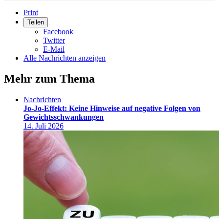
Print
Teilen
Facebook
Twitter
E-Mail
Alle Nachrichten anzeigen
Mehr zum Thema
Nachrichten
Jo-Jo-Effekt: Keine Hinweise auf negative Folgen von
Gewichtsschwankungen
14. Juli 2026