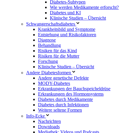
Diabetes-Subtypen
Wie werden Medikamente erforscht?
Diabetes und KI
Klinische Studien – Übersicht
Schwangerschaftsdiabetes
Krankheitsbild und Symptome
Entstehung und Risikofaktoren
Diagnose
Behandlung
Risiken für das Kind
Risiken für die Mutter
Forschung
Klinische Studien – Übersicht
Andere Diabetesformen
Andere genetische Defekte
MODY-Diabetes
Erkrankungen der Bauchspeicheldrüse
Erkrankungen des Hormonsystems
Diabetes durch Medikamente
Diabetes durch Infektionen
Weitere seltene Formen
Info-Ecke
Nachrichten
Downloads
Mediathek: Videos und Podcasts