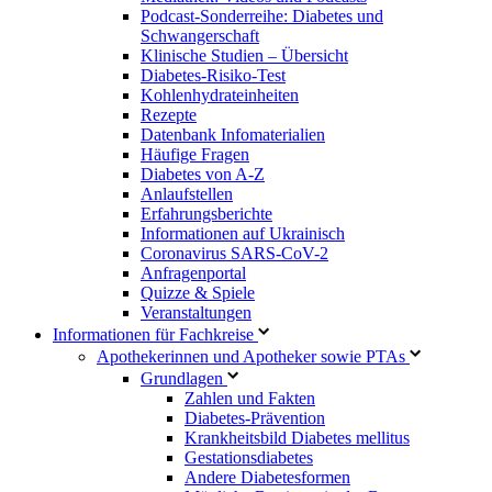
Podcast-Sonderreihe: Diabetes und
Schwangerschaft
Klinische Studien – Übersicht
Diabetes-Risiko-Test
Kohlenhydrateinheiten
Rezepte
Datenbank Infomaterialien
Häufige Fragen
Diabetes von A-Z
Anlaufstellen
Erfahrungsberichte
Informationen auf Ukrainisch
Coronavirus SARS-CoV-2
Anfragenportal
Quizze & Spiele
Veranstaltungen
Informationen für Fachkreise
Apothekerinnen und Apotheker sowie PTAs
Grundlagen
Zahlen und Fakten
Diabetes-Prävention
Krankheitsbild Diabetes mellitus
Gestationsdiabetes
Andere Diabetesformen