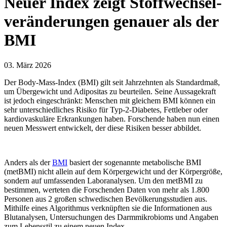
Neuer Index zeigt Stoffwechsel­
veränderungen genauer als der
BMI
03. März 2026
Der Body-Mass-Index (BMI) gilt seit Jahrzehnten als Standardmaß,
um Übergewicht und Adipositas zu beurteilen. Seine Aussagekraft
ist jedoch eingeschränkt: Menschen mit gleichem BMI können ein
sehr unterschiedliches Risiko für Typ-2-Diabetes, Fettleber oder
kardiovaskuläre Erkrankungen haben. Forschende haben nun einen
neuen Messwert entwickelt, der diese Risiken besser abbildet.
Anders als der
BMI
basiert der sogenannte metabolische BMI
(metBMI) nicht allein auf dem Körpergewicht und der Körpergröße,
sondern auf umfassenden Laboranalysen. Um den metBMI zu
bestimmen, werteten die Forschenden Daten von mehr als 1.800
Personen aus 2 großen schwedischen Bevölkerungsstudien aus.
Mithilfe eines Algorithmus verknüpften sie die Informationen aus
Blutanalysen, Untersuchungen des Darmmikrobioms und Angaben
zum Lebensstil zu einem neuen Index.