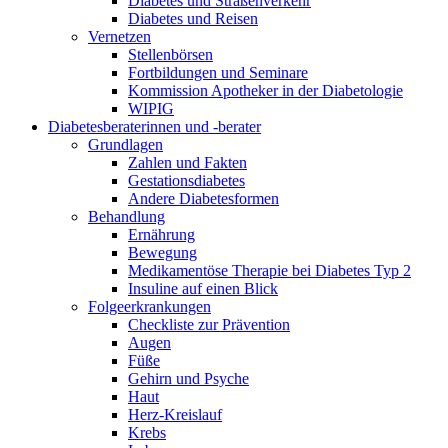
Diabetes und Straßenverkehr
Diabetes und Reisen
Vernetzen
Stellenbörsen
Fortbildungen und Seminare
Kommission Apotheker in der Diabetologie
WIPIG
Diabetesberaterinnen und -berater
Grundlagen
Zahlen und Fakten
Gestationsdiabetes
Andere Diabetesformen
Behandlung
Ernährung
Bewegung
Medikamentöse Therapie bei Diabetes Typ 2
Insuline auf einen Blick
Folgeerkrankungen
Checkliste zur Prävention
Augen
Füße
Gehirn und Psyche
Haut
Herz-Kreislauf
Krebs