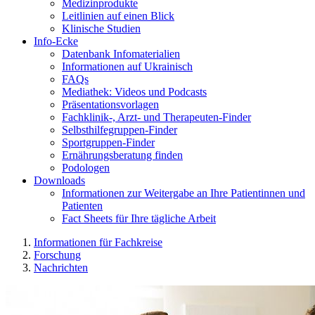
Medizinprodukte
Leitlinien auf einen Blick
Klinische Studien
Info-Ecke
Datenbank Infomaterialien
Informationen auf Ukrainisch
FAQs
Mediathek: Videos und Podcasts
Präsentationsvorlagen
Fachklinik-, Arzt- und Therapeuten-Finder
Selbsthilfegruppen-Finder
Sportgruppen-Finder
Ernährungsberatung finden
Podologen
Downloads
Informationen zur Weitergabe an Ihre Patientinnen und
Patienten
Fact Sheets für Ihre tägliche Arbeit
Informationen für Fachkreise
Forschung
Nachrichten