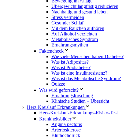
Bewegung im Alltag
Übergewicht langfristig reduzieren
Nachhaltig und gesund leben
Stress vermeiden
Gesunder Schlaf
Mit dem Rauchen aufhören
Auf Alkohol verzichten
Metabolisches Syndrom
Ernährungsmythen
Faktencheck
Wie viele Menschen haben Diabetes?
Was ist Adipositas?
Was ist Prädiabetes?
Was ist eine Insulinresistenz?
Was ist das Metabolische Syndrom?
Quizze
Was wird geforscht?
Ernährungsforschung
Klinische Studien – Übersicht
Herz-Kreislauf-Erkrankungen
Herz-Kreislauf-Erkrankungs-Risiko-Test
Krankheitsbilder
Angina pectoris
Arteriosklerose
Bluthochdruck