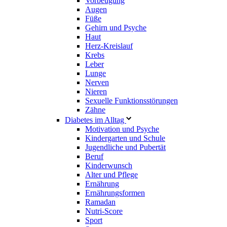
Vorbeugung
Augen
Füße
Gehirn und Psyche
Haut
Herz-Kreislauf
Krebs
Leber
Lunge
Nerven
Nieren
Sexuelle Funktionsstörungen
Zähne
Diabetes im Alltag
Motivation und Psyche
Kindergarten und Schule
Jugendliche und Pubertät
Beruf
Kinderwunsch
Alter und Pflege
Ernährung
Ernährungsformen
Ramadan
Nutri-Score
Sport