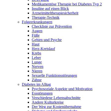
Medikamentöse Therapie bei Diabetes Typ 2
Insuline auf einen Blick
Arzneimitteltherapie­sicherheit
Therapie-Technik
Fol­ge­er­kran­kun­gen
Checkliste zur Prävention
Augen
Füße
Gehirn und Psyche
Haut
Herz-Kreislauf
Krebs
Leber
Lunge
Nerven
Nieren
Sexuelle Funktionsstörungen
Zähne
Diabetes im Alltag
Psychosoziale Aspekte und Motivation
Essstörungen
Verschiedene Lebensabschnitte
Andere Kulturkreise
Der Weg zur Kostenübernahme