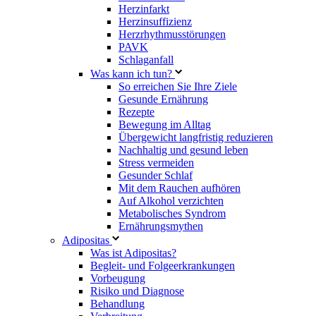
Herzinfarkt
Herzinsuffizienz
Herzrhythmusstörungen
PAVK
Schlaganfall
Was kann ich tun?
So erreichen Sie Ihre Ziele
Gesunde Ernährung
Rezepte
Bewegung im Alltag
Übergewicht langfristig reduzieren
Nachhaltig und gesund leben
Stress vermeiden
Gesunder Schlaf
Mit dem Rauchen aufhören
Auf Alkohol verzichten
Metabolisches Syndrom
Ernährungsmythen
Adipositas
Was ist Adipositas?
Begleit- und Folgeerkrankungen
Vorbeugung
Risiko und Diagnose
Behandlung