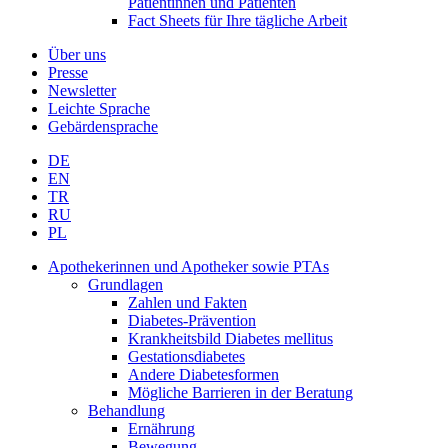
Patientinnen und Patienten
Fact Sheets für Ihre tägliche Arbeit
Über uns
Presse
Newsletter
Leichte Sprache
Gebärdensprache
DE
EN
TR
RU
PL
Apothekerinnen und Apotheker sowie PTAs
Grundlagen
Zahlen und Fakten
Diabetes-Prävention
Krankheitsbild Diabetes mellitus
Gestationsdiabetes
Andere Diabetesformen
Mögliche Barrieren in der Beratung
Behandlung
Ernährung
Bewegung