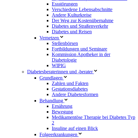
Essstörungen
Verschiedene Lebensabschnitte
Andere Kulturkreise
Der Weg zur Kostenübernahme
Diabetes und Straßenverkehr
Diabetes und Reisen
Vernetzen
Stellenbörsen
Fortbildungen und Seminare
Kommission Apotheker in der
Diabetologie
WIPIG
Diabetesberaterinnen und -berater
Grundlagen
Zahlen und Fakten
Gestationsdiabetes
Andere Diabetesformen
Behandlung
Ernährung
Bewegung
Medikamentöse Therapie bei Diabetes Typ
2
Insuline auf einen Blick
Folgeerkrankungen