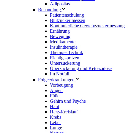
Adipositas
Behandlung
Patientenschulung
Blutzucker messen
Kontinuierliche Gewebezuckermessung
Ernährung
Bewegung
Medikamente
Insulintherapie
Therapie-Technik
Richtig spritzen
Unterzuckerung
Überzuckerung und Ketoazidose
Im Notfall
Folgeerkrankungen
Vorbeugung
Augen
Füße
Gehirn und Psyche
Haut
Herz-Kreislauf
Krebs
Leber
Lunge