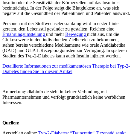
Insulin oder die Sensitivität der Körperzellen auf das Insulin ist
beeinträchtigt. In der Folge steigt die Blutglukose an, was sich
negativ auf die Gesundheit der Patientinnen und Patienten auswirkt.
Personen mit der Stoffwechselerkrankung wird in erster Linie
geraten, den Lebensstil gesünder zu gestalten. Reichen eine
Ernährungsumstellung
und mehr
Bewegung
nicht aus, um die
Glukosewerte in den individuellen Zielbereich zu bekommen,
stehen bereits verschiedene Medikamente wie orale Antidiabetika
(OAD) und GLP-1-Rezeptoragonisten zur Verfügung. In späteren
Stadien des Typ-2-Diabetes kann auch Insulin injiziert werden.
Detaillierte Informationen zur medikamentösen Therapie bei Typ-2-
Diabetes finden Sie in diesem Artikel
.
Anmerkung: diabinfo.de steht in keiner Verbindung mit
Pharmaunternehmen und verfolgt grundsätzlich keine werblichen
Interessen.
Quellen:
Aerzteblatt online:
Typ-2-Diabetes: “Twincretin” Tirzepatid senkt