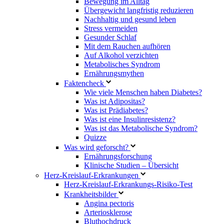
Bewegung im Alltag
Übergewicht langfristig reduzieren
Nachhaltig und gesund leben
Stress vermeiden
Gesunder Schlaf
Mit dem Rauchen aufhören
Auf Alkohol verzichten
Metabolisches Syndrom
Ernährungsmythen
Faktencheck
Wie viele Menschen haben Diabetes?
Was ist Adipositas?
Was ist Prädiabetes?
Was ist eine Insulinresistenz?
Was ist das Metabolische Syndrom?
Quizze
Was wird geforscht?
Ernährungsforschung
Klinische Studien – Übersicht
Herz-Kreislauf-Erkrankungen
Herz-Kreislauf-Erkrankungs-Risiko-Test
Krankheitsbilder
Angina pectoris
Arteriosklerose
Bluthochdruck