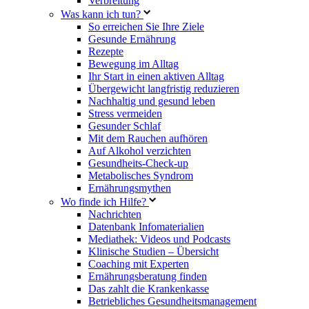
Verbreitung
Was kann ich tun?
So erreichen Sie Ihre Ziele
Gesunde Ernährung
Rezepte
Bewegung im Alltag
Ihr Start in einen aktiven Alltag
Übergewicht langfristig reduzieren
Nachhaltig und gesund leben
Stress vermeiden
Gesunder Schlaf
Mit dem Rauchen aufhören
Auf Alkohol verzichten
Gesundheits-Check-up
Metabolisches Syndrom
Ernährungsmythen
Wo finde ich Hilfe?
Nachrichten
Datenbank Infomaterialien
Mediathek: Videos und Podcasts
Klinische Studien – Übersicht
Coaching mit Experten
Ernährungsberatung finden
Das zahlt die Krankenkasse
Betriebliches Gesundheitsmanagement