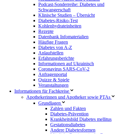
Podcast-Sonderreihe: Diabetes und
Schwangerschaft
Klinische Studien – Übersicht
Diabetes-Risiko-Test
Kohlenhydrateinheiten
Rezepte
Datenbank Infomaterialien
Häufige Fragen
Diabetes von A-Z
Anlaufstellen
Erfahrungsberichte
Informationen auf Ukrainisch
Coronavirus SARS-CoV-2
Anfragenportal
Quizze & Spiele
Veranstaltungen
Informationen für Fachkreise
Apothekerinnen und Apotheker sowie PTAs
Grundlagen
Zahlen und Fakten
Diabetes-Prävention
Krankheitsbild Diabetes mellitus
Gestationsdiabetes
Andere Diabetesformen