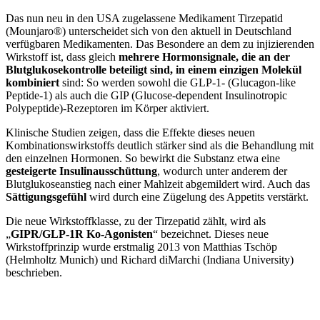
Das nun neu in den USA zugelassene Medikament Tirzepatid
(Mounjaro®) unterscheidet sich von den aktuell in Deutschland
verfügbaren Medikamenten. Das Besondere an dem zu injizierenden
Wirkstoff ist, dass gleich
mehrere Hormonsignale, die an der
Blutglukosekontrolle beteiligt sind, in einem einzigen Molekül
kombiniert
sind: So werden sowohl die GLP-1- (Glucagon-like
Peptide-1) als auch die GIP (Glucose-dependent Insulinotropic
Polypeptide)-Rezeptoren im Körper aktiviert.
Klinische Studien zeigen, dass die Effekte dieses neuen
Kombinationswirkstoffs deutlich stärker sind als die Behandlung mit
den einzelnen Hormonen. So bewirkt die Substanz etwa eine
gesteigerte Insulinausschüttung
, wodurch unter anderem der
Blutglukoseanstieg nach einer Mahlzeit abgemildert wird. Auch das
Sättigungsgefühl
wird durch eine Zügelung des Appetits verstärkt.
Die neue Wirkstoffklasse, zu der Tirzepatid zählt, wird als
„
GIPR/GLP-1R Ko-Agonisten
“ bezeichnet. Dieses neue
Wirkstoffprinzip wurde erstmalig 2013 von Matthias Tschöp
(Helmholtz Munich) und Richard diMarchi (Indiana University)
beschrieben.