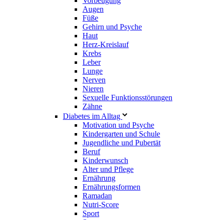
Vorbeugung
Augen
Füße
Gehirn und Psyche
Haut
Herz-Kreislauf
Krebs
Leber
Lunge
Nerven
Nieren
Sexuelle Funktionsstörungen
Zähne
Diabetes im Alltag
Motivation und Psyche
Kindergarten und Schule
Jugendliche und Pubertät
Beruf
Kinderwunsch
Alter und Pflege
Ernährung
Ernährungsformen
Ramadan
Nutri-Score
Sport