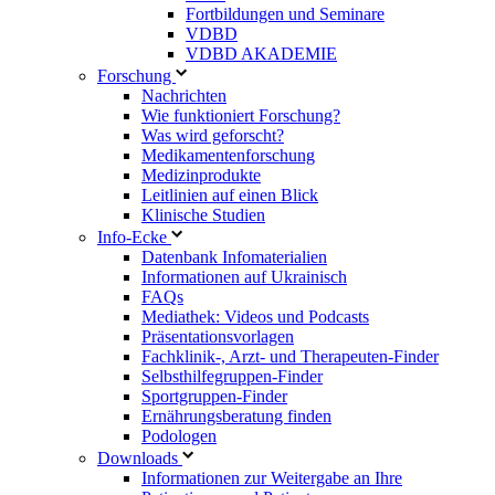
Fortbildungen und Seminare
VDBD
VDBD AKADEMIE
Forschung
Nachrichten
Wie funktioniert Forschung?
Was wird geforscht?
Medikamentenforschung
Medizinprodukte
Leitlinien auf einen Blick
Klinische Studien
Info-Ecke
Datenbank Infomaterialien
Informationen auf Ukrainisch
FAQs
Mediathek: Videos und Podcasts
Präsentationsvorlagen
Fachklinik-, Arzt- und Therapeuten-Finder
Selbsthilfegruppen-Finder
Sportgruppen-Finder
Ernährungsberatung finden
Podologen
Downloads
Informationen zur Weitergabe an Ihre