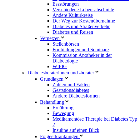
Essstörungen
Verschiedene Lebensabschnitte
Andere Kulturkreise
Der Weg zur Kostenübernahme
Diabetes und Straßenverkehr
Diabetes und Reisen
Vernetzen
Stellenbörsen
Fortbildungen und Seminare
Kommission Apotheker in der
Diabetologie
WIPIG
Diabetesberaterinnen und -berater
Grundlagen
Zahlen und Fakten
Gestationsdiabetes
Andere Diabetesformen
Behandlung
Ernährung
Bewegung
Medikamentöse Therapie bei Diabetes Typ
2
Insuline auf einen Blick
Folgeerkrankungen