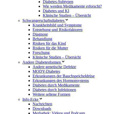
Diabetes-Subtypen
Wie werden Medikamente erforscht?
Diabetes und KI
Klinische Studien – Übersicht
Schwangerschaftsdiabetes
Krankheitsbild und Symptome
Entstehung und Risikofaktoren
Diagnose
Behandlung
Risiken für das Kind
Risiken für die Mutter
Forschung
Klinische Studien – Übersicht
Andere Diabetesformen
Andere genetische Defekte
MODY-Diabetes
Erkrankungen der Bauchspeicheldrüse
Erkrankungen des Hormonsystems
Diabetes durch Medikamente
Diabetes durch Infektionen
Weitere seltene Formen
Info-Ecke
Nachrichten
Downloads
Mediathek: Videos und Podcasts