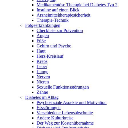
Medikamentöse Therapie bei Diabetes Typ 2
Insuline auf einen Blick
Arzneimitteltherapie­sicherheit
Therapie-Technik
Fol­ge­er­kran­kun­gen
Checkliste zur Prävention
Augen
Füße
Gehirn und Psyche
Haut
Herz-Kreislauf
Krebs
Leber
Lunge
Nerven
Nieren
Sexuelle Funktionsstörungen
Zähne
Diabetes im Alltag
Psychosoziale Aspekte und Motivation
Essstörungen
Verschiedene Lebensabschnitte
Andere Kulturkreise
Der Weg zur Kostenübernahme