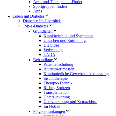
Arzt- und Therapeuten-Finder
Sportgruppen finden
Apps
Leben mit Diabetes
Diabetes: Im Überblick
Typ-1-Diabetes
Grundlagen
Krankheitsbild und Symptome
Ursachen und Entstehung
Diagnose
Verbreitung
LADA
Behandlung
Patientenschulung
Blutzucker messen
Kontinuierliche Gewebezuckermessung
Insulintherapie
Therapie-Technik
Richtig Spritzen
Transplantation
Unterzuckerung
Überzuckerung und Ketoazidose
Im Notfall
Folgeerkrankungen