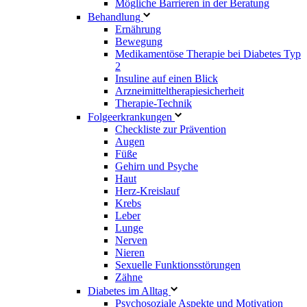
Mögliche Barrieren in der Beratung
Behandlung
Ernährung
Bewegung
Medikamentöse Therapie bei Diabetes Typ
2
Insuline auf einen Blick
Arzneimitteltherapie­sicherheit
Therapie-Technik
Fol­ge­er­kran­kun­gen
Checkliste zur Prävention
Augen
Füße
Gehirn und Psyche
Haut
Herz-Kreislauf
Krebs
Leber
Lunge
Nerven
Nieren
Sexuelle Funktionsstörungen
Zähne
Diabetes im Alltag
Psychosoziale Aspekte und Motivation