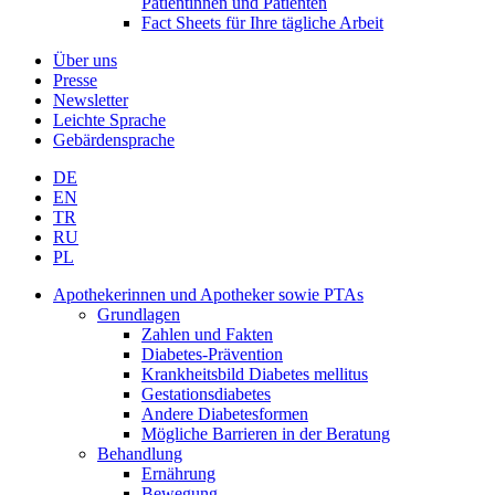
Patientinnen und Patienten
Fact Sheets für Ihre tägliche Arbeit
Über uns
Presse
Newsletter
Leichte Sprache
Gebärdensprache
DE
EN
TR
RU
PL
Apothekerinnen und Apotheker sowie PTAs
Grundlagen
Zahlen und Fakten
Diabetes-Prävention
Krankheitsbild Diabetes mellitus
Gestationsdiabetes
Andere Diabetesformen
Mögliche Barrieren in der Beratung
Behandlung
Ernährung
Bewegung