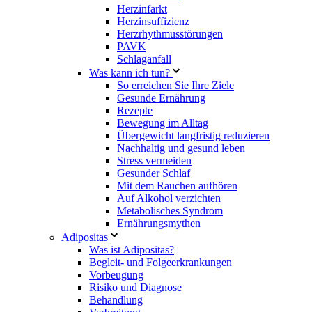
Herzinfarkt
Herzinsuffizienz
Herzrhythmusstörungen
PAVK
Schlaganfall
Was kann ich tun?
So erreichen Sie Ihre Ziele
Gesunde Ernährung
Rezepte
Bewegung im Alltag
Übergewicht langfristig reduzieren
Nachhaltig und gesund leben
Stress vermeiden
Gesunder Schlaf
Mit dem Rauchen aufhören
Auf Alkohol verzichten
Metabolisches Syndrom
Ernährungsmythen
Adipositas
Was ist Adipositas?
Begleit- und Folgeerkrankungen
Vorbeugung
Risiko und Diagnose
Behandlung