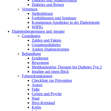
Diabetes und Straßenverkehr
Diabetes und Reisen
Vernetzen
Stellenbörsen
Fortbildungen und Seminare
Kommission Apotheker in der Diabetologie
WIPIG
Diabetesberaterinnen und -berater
Grundlagen
Zahlen und Fakten
Gestationsdiabetes
Andere Diabetesformen
Behandlung
Ernährung
Bewegung
Medikamentöse Therapie bei Diabetes Typ 2
Insuline auf einen Blick
Folgeerkrankungen
Checkliste zur Prävention
Augen
Füße
Gehirn und Psyche
Haut
Herz-Kreislauf
Krebs