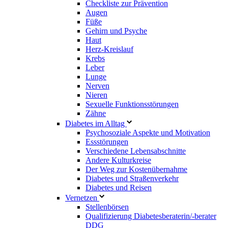
Checkliste zur Prävention
Augen
Füße
Gehirn und Psyche
Haut
Herz-Kreislauf
Krebs
Leber
Lunge
Nerven
Nieren
Sexuelle Funktionsstörungen
Zähne
Diabetes im Alltag
Psychosoziale Aspekte und Motivation
Essstörungen
Verschiedene Lebensabschnitte
Andere Kulturkreise
Der Weg zur Kostenübernahme
Diabetes und Straßenverkehr
Diabetes und Reisen
Vernetzen
Stellenbörsen
Qualifizierung Diabetesberaterin/­-berater
DDG