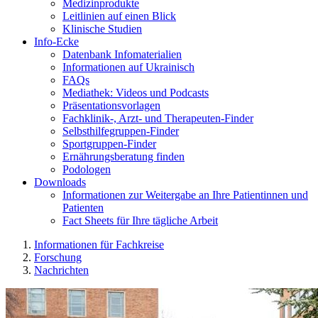
Medizinprodukte
Leitlinien auf einen Blick
Klinische Studien
Info-Ecke
Datenbank Infomaterialien
Informationen auf Ukrainisch
FAQs
Mediathek: Videos und Podcasts
Präsentationsvorlagen
Fachklinik-, Arzt- und Therapeuten-Finder
Selbsthilfegruppen-Finder
Sportgruppen-Finder
Ernährungsberatung finden
Podologen
Downloads
Informationen zur Weitergabe an Ihre Patientinnen und
Patienten
Fact Sheets für Ihre tägliche Arbeit
Informationen für Fachkreise
Forschung
Nachrichten