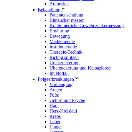
Adipositas
Behandlung
Patientenschulung
Blutzucker messen
Kontinuierliche Gewebezuckermessung
Ernährung
Bewegung
Medikamente
Insulintherapie
Therapie-Technik
Richtig spritzen
Unterzuckerung
Überzuckerung und Ketoazidose
Im Notfall
Folgeerkrankungen
Vorbeugung
Augen
Füße
Gehirn und Psyche
Haut
Herz-Kreislauf
Krebs
Leber
Lunge