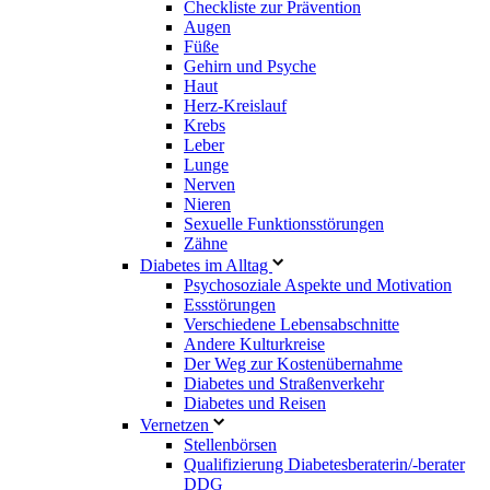
Checkliste zur Prävention
Augen
Füße
Gehirn und Psyche
Haut
Herz-Kreislauf
Krebs
Leber
Lunge
Nerven
Nieren
Sexuelle Funktionsstörungen
Zähne
Diabetes im Alltag
Psychosoziale Aspekte und Motivation
Essstörungen
Verschiedene Lebensabschnitte
Andere Kulturkreise
Der Weg zur Kostenübernahme
Diabetes und Straßenverkehr
Diabetes und Reisen
Vernetzen
Stellenbörsen
Qualifizierung Diabetesberaterin/­-berater
DDG