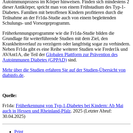
Autoimmunprozess im Körper hinweisen. Finden sich mindestens 2
dieser Antikörper, spricht man von einem Frühstadium des Typ-1-
Diabetes. Familien mit betroffenen Kindern profitieren durch die
Teilnahme an der Fr1da-Studie auch von einem begleitenden
Schulungs- und Vorsorgeprogramm.
Früherkennungsprogramme wie die Fr1da-Studie bilden die
Grundlage für weiterführende Studien mit dem Ziel, den
Krankheitsverlauf zu verzögern oder langfristig sogar zu verhindern.
Neben Fr1da gibt es eine Reihe weiterer Studien wie Freder1k und
AVAnt1A, die Teil der
Globalen Plattform zur Prävention des
Autoimmunen Diabetes (GPPAD)
sind.
Mehr über die Studien erfahren Sie auf der Studien-Übersicht von
diabinfo.de
.
Quelle:
Fr1da:
Früherkennung von Typ-1-Diabetes bei Kindern: Ab Mai
auch in Hessen und Rheinland-Pfalz
. 2025 (Letzter Abruf:
30.04.2025)
Print