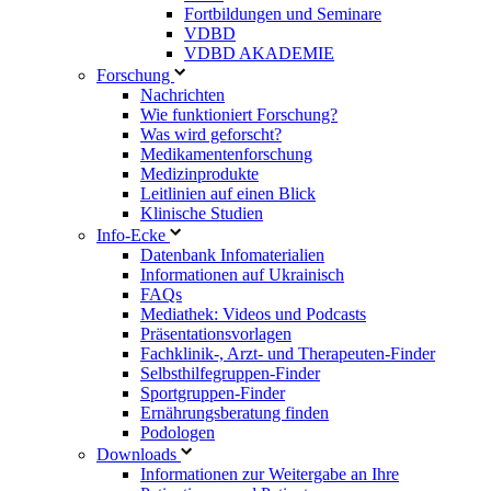
Fortbildungen und Seminare
VDBD
VDBD AKADEMIE
Forschung
Nachrichten
Wie funktioniert Forschung?
Was wird geforscht?
Medikamentenforschung
Medizinprodukte
Leitlinien auf einen Blick
Klinische Studien
Info-Ecke
Datenbank Infomaterialien
Informationen auf Ukrainisch
FAQs
Mediathek: Videos und Podcasts
Präsentationsvorlagen
Fachklinik-, Arzt- und Therapeuten-Finder
Selbsthilfegruppen-Finder
Sportgruppen-Finder
Ernährungsberatung finden
Podologen
Downloads
Informationen zur Weitergabe an Ihre