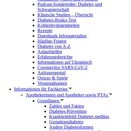
Podcast-Sonderreihe: Diabetes und
Schwangerschaft
Klinische Studien – Übersicht
Diabetes-Risiko-Test
Kohlenhydrateinheiten
Rezepte
Datenbank Infomaterialien
Häufige Fragen
Diabetes von A-Z
Anlaufstellen
Erfahrungsberichte
Informationen auf Ukrainisch
Coronavirus SARS-CoV-2
Anfragenportal
Quizze & Spiele
Veranstaltungen
Informationen für Fachkreise
Apothekerinnen und Apotheker sowie PTAs
Grundlagen
Zahlen und Fakten
Diabetes-Prävention
Krankheitsbild Diabetes mellitus
Gestationsdiabetes
Andere Diabetesformen