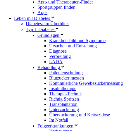
Arzt- und Therapeuten-Finder
Sportgruppen finden
Apps
Leben mit Diabetes
Diabetes: Im Überblick
Typ-1-Diabetes
Grundlagen
Krankheitsbild und Symptome
Ursachen und Entstehung
Diagnose
Verbreitung
LADA
Behandlung
Patientenschulung
Blutzucker messen
Kontinuierliche Gewebezuckermessung
Insulintherapie
Therapie-Technik
Richtig Spritzen
Transplantation
Unterzuckerung
Überzuckerung und Ketoazidose
Im Notfall
Folgeerkrankungen