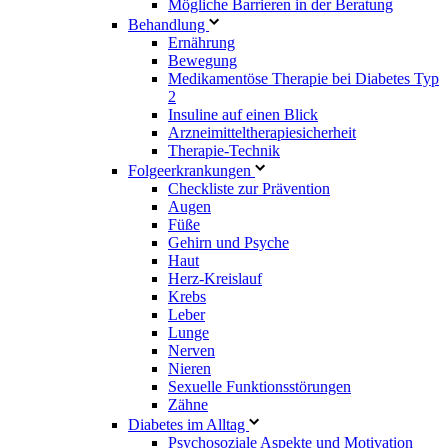
Mögliche Barrieren in der Beratung
Behandlung
Ernährung
Bewegung
Medikamentöse Therapie bei Diabetes Typ
2
Insuline auf einen Blick
Arzneimitteltherapie­sicherheit
Therapie-Technik
Fol­ge­er­kran­kun­gen
Checkliste zur Prävention
Augen
Füße
Gehirn und Psyche
Haut
Herz-Kreislauf
Krebs
Leber
Lunge
Nerven
Nieren
Sexuelle Funktionsstörungen
Zähne
Diabetes im Alltag
Psychosoziale Aspekte und Motivation