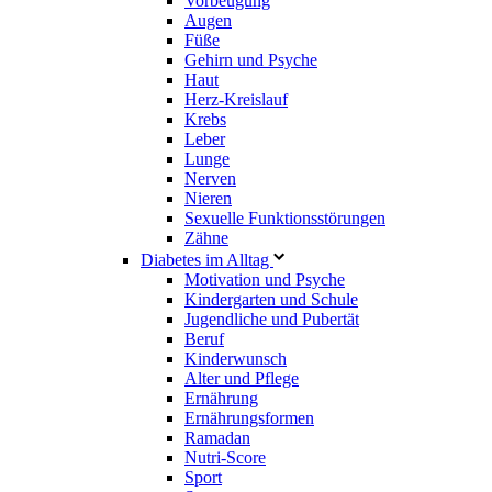
Vorbeugung
Augen
Füße
Gehirn und Psyche
Haut
Herz-Kreislauf
Krebs
Leber
Lunge
Nerven
Nieren
Sexuelle Funktionsstörungen
Zähne
Diabetes im Alltag
Motivation und Psyche
Kindergarten und Schule
Jugendliche und Pubertät
Beruf
Kinderwunsch
Alter und Pflege
Ernährung
Ernährungsformen
Ramadan
Nutri-Score
Sport