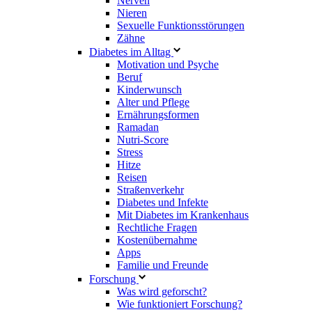
Nerven
Nieren
Sexuelle Funktionsstörungen
Zähne
Diabetes im Alltag
Motivation und Psyche
Beruf
Kinderwunsch
Alter und Pflege
Ernährungsformen
Ramadan
Nutri-Score
Stress
Hitze
Reisen
Straßenverkehr
Diabetes und Infekte
Mit Diabetes im Krankenhaus
Rechtliche Fragen
Kostenübernahme
Apps
Familie und Freunde
Forschung
Was wird geforscht?
Wie funktioniert Forschung?