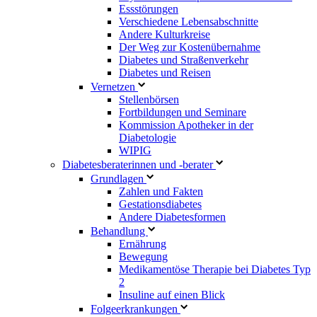
Essstörungen
Verschiedene Lebensabschnitte
Andere Kulturkreise
Der Weg zur Kostenübernahme
Diabetes und Straßenverkehr
Diabetes und Reisen
Vernetzen
Stellenbörsen
Fortbildungen und Seminare
Kommission Apotheker in der
Diabetologie
WIPIG
Diabetesberaterinnen und -berater
Grundlagen
Zahlen und Fakten
Gestationsdiabetes
Andere Diabetesformen
Behandlung
Ernährung
Bewegung
Medikamentöse Therapie bei Diabetes Typ
2
Insuline auf einen Blick
Folgeerkrankungen