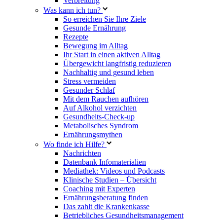
Verbreitung
Was kann ich tun?
So erreichen Sie Ihre Ziele
Gesunde Ernährung
Rezepte
Bewegung im Alltag
Ihr Start in einen aktiven Alltag
Übergewicht langfristig reduzieren
Nachhaltig und gesund leben
Stress vermeiden
Gesunder Schlaf
Mit dem Rauchen aufhören
Auf Alkohol verzichten
Gesundheits-Check-up
Metabolisches Syndrom
Ernährungsmythen
Wo finde ich Hilfe?
Nachrichten
Datenbank Infomaterialien
Mediathek: Videos und Podcasts
Klinische Studien – Übersicht
Coaching mit Experten
Ernährungsberatung finden
Das zahlt die Krankenkasse
Betriebliches Gesundheitsmanagement