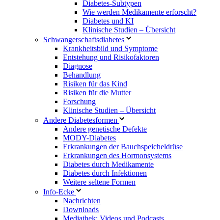
Diabetes-Subtypen
Wie werden Medikamente erforscht?
Diabetes und KI
Klinische Studien – Übersicht
Schwangerschaftsdiabetes
Krankheitsbild und Symptome
Entstehung und Risikofaktoren
Diagnose
Behandlung
Risiken für das Kind
Risiken für die Mutter
Forschung
Klinische Studien – Übersicht
Andere Diabetesformen
Andere genetische Defekte
MODY-Diabetes
Erkrankungen der Bauchspeicheldrüse
Erkrankungen des Hormonsystems
Diabetes durch Medikamente
Diabetes durch Infektionen
Weitere seltene Formen
Info-Ecke
Nachrichten
Downloads
Mediathek: Videos und Podcasts