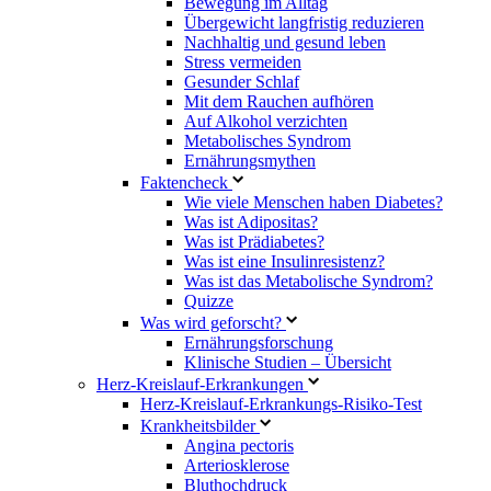
Bewegung im Alltag
Übergewicht langfristig reduzieren
Nachhaltig und gesund leben
Stress vermeiden
Gesunder Schlaf
Mit dem Rauchen aufhören
Auf Alkohol verzichten
Metabolisches Syndrom
Ernährungsmythen
Faktencheck
Wie viele Menschen haben Diabetes?
Was ist Adipositas?
Was ist Prädiabetes?
Was ist eine Insulinresistenz?
Was ist das Metabolische Syndrom?
Quizze
Was wird geforscht?
Ernährungsforschung
Klinische Studien – Übersicht
Herz-Kreislauf-Erkrankungen
Herz-Kreislauf-Erkrankungs-Risiko-Test
Krankheitsbilder
Angina pectoris
Arteriosklerose
Bluthochdruck