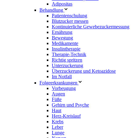
Adipositas
Behandlung
Patientenschulung
Blutzucker messen
Kontinuierliche Gewebezuckermessung
Ernährung
Bewegung
Medikamente
Insulintherapie
Therapie-Technik
Richtig spritzen
Unterzuckerung
Überzuckerung und Ketoazidose
Im Notfall
Folgeerkrankungen
Vorbeugung
Augen
Füße
Gehirn und Psyche
Haut
Herz-Kreislauf
Krebs
Leber
Lunge