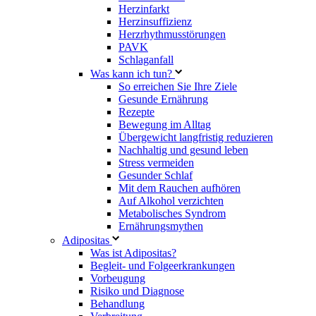
Herzinfarkt
Herzinsuffizienz
Herzrhythmusstörungen
PAVK
Schlaganfall
Was kann ich tun?
So erreichen Sie Ihre Ziele
Gesunde Ernährung
Rezepte
Bewegung im Alltag
Übergewicht langfristig reduzieren
Nachhaltig und gesund leben
Stress vermeiden
Gesunder Schlaf
Mit dem Rauchen aufhören
Auf Alkohol verzichten
Metabolisches Syndrom
Ernährungsmythen
Adipositas
Was ist Adipositas?
Begleit- und Folgeerkrankungen
Vorbeugung
Risiko und Diagnose
Behandlung