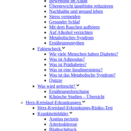
Bewegung im Alltag
Übergewicht langfristig reduzieren
Nachhaltig und gesund leben
Stress vermeiden
Gesunder Schlaf
Mit dem Rauchen aufhören
Auf Alkohol verzichten
Metabolisches Syndrom
Ernährungsmythen
Faktencheck
Wie viele Menschen haben Diabetes?
Was ist Adipositas?
Was ist Prädiabetes?
Was ist eine Insulinresistenz?
Was ist das Metabolische Syndrom?
Quizze
Was wird geforscht?
Ernährungsforschung
Klinische Studien – Übersicht
Herz-Kreislauf-Erkrankungen
Herz-Kreislauf-Erkrankungs-Risiko-Test
Krankheitsbilder
Angina pectoris
Arteriosklerose
Bluthochdruck