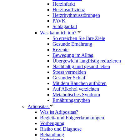
Herzinfarkt
Herzinsuffizienz
Herzrhythmusstörungen
PAVK
Schlaganfall
Was kann ich tun?
So erreichen Sie Ihre Ziele
Gesunde Ernährung
Rezepte
Bewegung im Alltag
Übergewicht langfristig reduzieren
Nachhaltig und gesund leben
Stress vermeiden
Gesunder Schlaf
Mit dem Rauchen aufhören
Auf Alkohol verzichten
Metabolisches Syndrom
Ernährungsmythen
Adipositas
Was ist Adipositas?
Begleit- und Folgeerkrankungen
Vorbeugung
Risiko und Diagnose
Behandlung