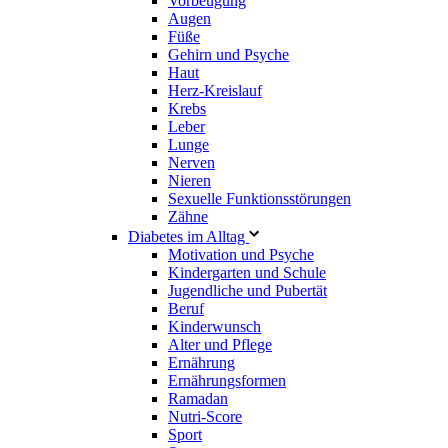
Vorbeugung
Augen
Füße
Gehirn und Psyche
Haut
Herz-Kreislauf
Krebs
Leber
Lunge
Nerven
Nieren
Sexuelle Funktionsstörungen
Zähne
Diabetes im Alltag
Motivation und Psyche
Kindergarten und Schule
Jugendliche und Pubertät
Beruf
Kinderwunsch
Alter und Pflege
Ernährung
Ernährungsformen
Ramadan
Nutri-Score
Sport