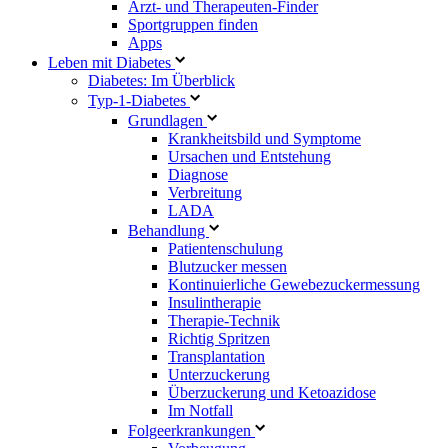
Arzt- und Therapeuten-Finder
Sportgruppen finden
Apps
Leben mit Diabetes
Diabetes: Im Überblick
Typ-1-Diabetes
Grundlagen
Krankheitsbild und Symptome
Ursachen und Entstehung
Diagnose
Verbreitung
LADA
Behandlung
Patientenschulung
Blutzucker messen
Kontinuierliche Gewebezuckermessung
Insulintherapie
Therapie-Technik
Richtig Spritzen
Transplantation
Unterzuckerung
Überzuckerung und Ketoazidose
Im Notfall
Folgeerkrankungen