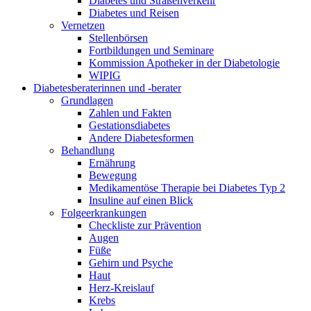
Diabetes und Straßenverkehr
Diabetes und Reisen
Vernetzen
Stellenbörsen
Fortbildungen und Seminare
Kommission Apotheker in der Diabetologie
WIPIG
Diabetesberaterinnen und -berater
Grundlagen
Zahlen und Fakten
Gestationsdiabetes
Andere Diabetesformen
Behandlung
Ernährung
Bewegung
Medikamentöse Therapie bei Diabetes Typ 2
Insuline auf einen Blick
Folgeerkrankungen
Checkliste zur Prävention
Augen
Füße
Gehirn und Psyche
Haut
Herz-Kreislauf
Krebs