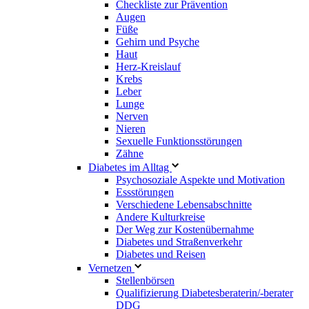
Checkliste zur Prävention
Augen
Füße
Gehirn und Psyche
Haut
Herz-Kreislauf
Krebs
Leber
Lunge
Nerven
Nieren
Sexuelle Funktionsstörungen
Zähne
Diabetes im Alltag
Psychosoziale Aspekte und Motivation
Essstörungen
Verschiedene Lebensabschnitte
Andere Kulturkreise
Der Weg zur Kostenübernahme
Diabetes und Straßenverkehr
Diabetes und Reisen
Vernetzen
Stellenbörsen
Qualifizierung Diabetesberaterin/­-berater
DDG