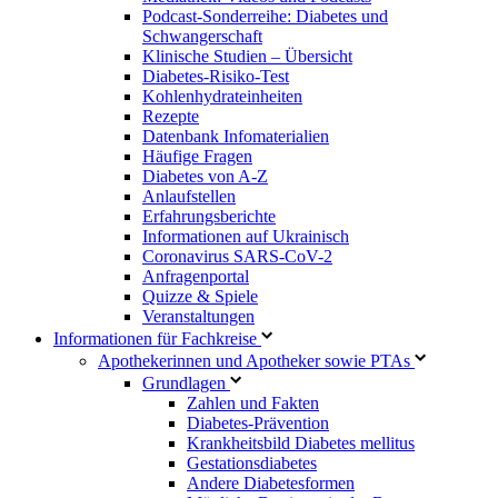
Podcast-Sonderreihe: Diabetes und
Schwangerschaft
Klinische Studien – Übersicht
Diabetes-Risiko-Test
Kohlenhydrateinheiten
Rezepte
Datenbank Infomaterialien
Häufige Fragen
Diabetes von A-Z
Anlaufstellen
Erfahrungsberichte
Informationen auf Ukrainisch
Coronavirus SARS-CoV-2
Anfragenportal
Quizze & Spiele
Veranstaltungen
Informationen für Fachkreise
Apothekerinnen und Apotheker sowie PTAs
Grundlagen
Zahlen und Fakten
Diabetes-Prävention
Krankheitsbild Diabetes mellitus
Gestationsdiabetes
Andere Diabetesformen