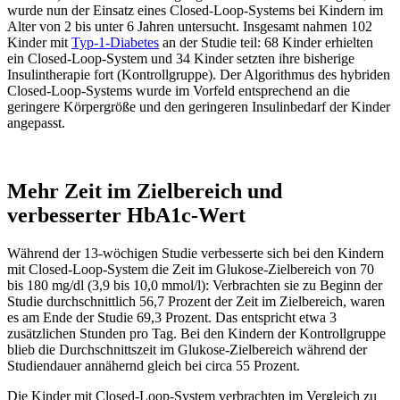
wurde nun der Einsatz eines Closed-Loop-Systems bei Kindern im
Alter von 2 bis unter 6 Jahren untersucht. Insgesamt nahmen 102
Kinder mit
Typ-1-Diabetes
an der Studie teil: 68 Kinder erhielten
ein Closed-Loop-System und 34 Kinder setzten ihre bisherige
Insulintherapie fort (Kontrollgruppe). Der Algorithmus des hybriden
Closed-Loop-Systems wurde im Vorfeld entsprechend an die
geringere Körpergröße und den geringeren Insulinbedarf der Kinder
angepasst.
Mehr Zeit im Zielbereich und
verbesserter HbA1c-Wert
Während der 13-wöchigen Studie verbesserte sich bei den Kindern
mit Closed-Loop-System die Zeit im Glukose-Zielbereich von 70
bis 180 mg/dl (3,9 bis 10,0 mmol/l): Verbrachten sie zu Beginn der
Studie durchschnittlich 56,7 Prozent der Zeit im Zielbereich, waren
es am Ende der Studie 69,3 Prozent. Das entspricht etwa 3
zusätzlichen Stunden pro Tag. Bei den Kindern der Kontrollgruppe
blieb die Durchschnittszeit im Glukose-Zielbereich während der
Studiendauer annähernd gleich bei circa 55 Prozent.
Die Kinder mit Closed-Loop-System verbrachten im Vergleich zu