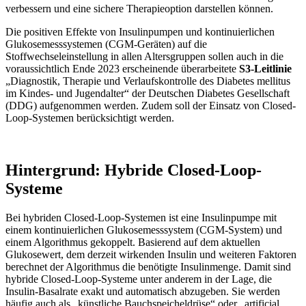
verbessern und eine sichere Therapieoption darstellen können.
Die positiven Effekte von Insulinpumpen und kontinuierlichen
Glukosemesssystemen (CGM-Geräten) auf die
Stoffwechseleinstellung in allen Altersgruppen sollen auch in die
voraussichtlich Ende 2023 erscheinende überarbeitete
S3-Leitlinie
„Diagnostik, Therapie und Verlaufskontrolle des Diabetes mellitus
im Kindes- und Jugendalter“ der Deutschen Diabetes Gesellschaft
(DDG) aufgenommen werden. Zudem soll der Einsatz von Closed-
Loop-Systemen berücksichtigt werden.
Hintergrund: Hybride Closed-Loop-
Systeme
Bei hybriden Closed-Loop-Systemen ist eine Insulinpumpe mit
einem kontinuierlichen Glukosemesssystem (CGM-System) und
einem Algorithmus gekoppelt. Basierend auf dem aktuellen
Glukosewert, dem derzeit wirkenden Insulin und weiteren Faktoren
berechnet der Algorithmus die benötigte Insulinmenge. Damit sind
hybride Closed-Loop-Systeme unter anderem in der Lage, die
Insulin-Basalrate exakt und automatisch abzugeben. Sie werden
häufig auch als „künstliche Bauchspeicheldrüse“ oder „artificial