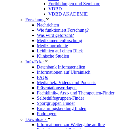
Fortbildungen und Seminare
VDBD
VDBD AKADEMIE
Forschung
Nachrichten
Wie funktioniert Forschung?
Was wird geforscht?
Medikamentenforschung
Medizinprodukte
Leitlinien auf einen Blick
Klinische Studien
Info-Ecke
Datenbank Infomaterialien
Informationen auf Ukrainisch
FAQs
Mediathek: Videos und Podcasts
Präsentationsvorlagen
Fachklinik-, Arzt- und Therapeuten-Finder
Selbsthilfegruppen-Finder
Sportgruppen-Finder
Ernährungsberatung finden
Podologen
Downloads
Informationen zur Weitergabe an Ihre