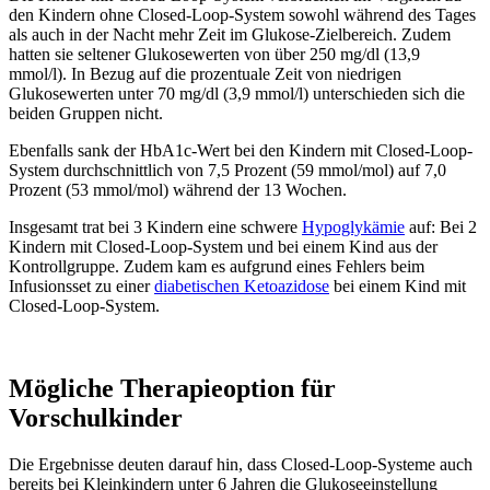
den Kindern ohne Closed-Loop-System sowohl während des Tages
als auch in der Nacht mehr Zeit im Glukose-Zielbereich. Zudem
hatten sie seltener Glukosewerten von über 250 mg/dl (13,9
mmol/l). In Bezug auf die prozentuale Zeit von niedrigen
Glukosewerten unter 70 mg/dl (3,9 mmol/l) unterschieden sich die
beiden Gruppen nicht.
Ebenfalls sank der HbA1c-Wert bei den Kindern mit Closed-Loop-
System durchschnittlich von 7,5 Prozent (59 mmol/mol) auf 7,0
Prozent (53 mmol/mol) während der 13 Wochen.
Insgesamt trat bei 3 Kindern eine schwere
Hypoglykämie
auf: Bei 2
Kindern mit Closed-Loop-System und bei einem Kind aus der
Kontrollgruppe. Zudem kam es aufgrund eines Fehlers beim
Infusionsset zu einer
diabetischen Ketoazidose
bei einem Kind mit
Closed-Loop-System.
Mögliche Therapieoption für
Vorschulkinder
Die Ergebnisse deuten darauf hin, dass Closed-Loop-Systeme auch
bereits bei Kleinkindern unter 6 Jahren die Glukoseeinstellung