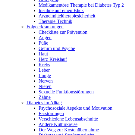
Medikamentöse Therapie bei Diabetes Typ 2
Insuline auf einen Blick
Arzneimitteltherapie­sicherheit
Therapie-Technik
Fol­ge­er­kran­kun­gen
Checkliste zur Prävention
Augen
Füße
Gehirn und Psyche
Haut
Herz-Kreislauf
Krebs
Leber
Lunge
Nerven
Nieren
Sexuelle Funktionsstörungen
Zähne
Diabetes im Alltag
Psychosoziale Aspekte und Motivation
Essstörungen
Verschiedene Lebensabschnitte
Andere Kulturkreise
Der Weg zur Kostenübernahme