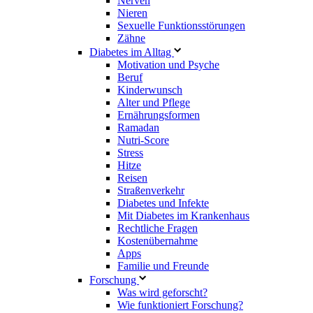
Nerven
Nieren
Sexuelle Funktionsstörungen
Zähne
Diabetes im Alltag
Motivation und Psyche
Beruf
Kinderwunsch
Alter und Pflege
Ernährungsformen
Ramadan
Nutri-Score
Stress
Hitze
Reisen
Straßenverkehr
Diabetes und Infekte
Mit Diabetes im Krankenhaus
Rechtliche Fragen
Kostenübernahme
Apps
Familie und Freunde
Forschung
Was wird geforscht?
Wie funktioniert Forschung?