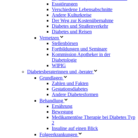
Essstörungen
Verschiedene Lebensabschnitte
Andere Kulturkreise
Der Weg zur Kostenübernahme
Diabetes und Straßenverkehr
Diabetes und Reisen
Vernetzen
Stellenbörsen
Fortbildungen und Seminare
Kommission Apotheker in der
Diabetologie
WIPIG
Diabetesberaterinnen und -berater
Grundlagen
Zahlen und Fakten
Gestationsdiabetes
Andere Diabetesformen
Behandlung
Ernährung
Bewegung
Medikamentöse Therapie bei Diabetes Typ
2
Insuline auf einen Blick
Folgeerkrankungen