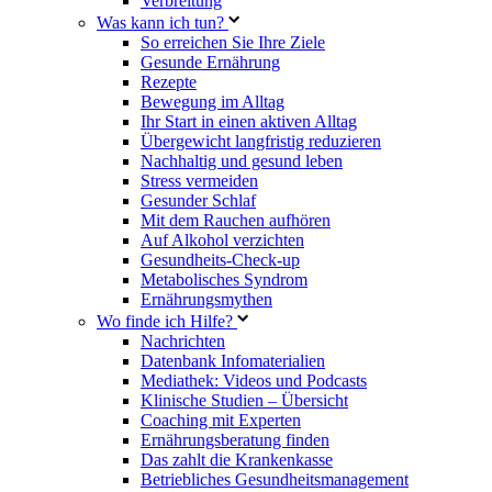
Verbreitung
Was kann ich tun?
So erreichen Sie Ihre Ziele
Gesunde Ernährung
Rezepte
Bewegung im Alltag
Ihr Start in einen aktiven Alltag
Übergewicht langfristig reduzieren
Nachhaltig und gesund leben
Stress vermeiden
Gesunder Schlaf
Mit dem Rauchen aufhören
Auf Alkohol verzichten
Gesundheits-Check-up
Metabolisches Syndrom
Ernährungsmythen
Wo finde ich Hilfe?
Nachrichten
Datenbank Infomaterialien
Mediathek: Videos und Podcasts
Klinische Studien – Übersicht
Coaching mit Experten
Ernährungsberatung finden
Das zahlt die Krankenkasse
Betriebliches Gesundheitsmanagement