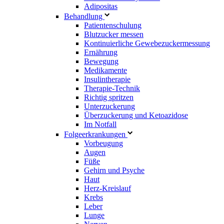
Adipositas
Behandlung
Patientenschulung
Blutzucker messen
Kontinuierliche Gewebezuckermessung
Ernährung
Bewegung
Medikamente
Insulintherapie
Therapie-Technik
Richtig spritzen
Unterzuckerung
Überzuckerung und Ketoazidose
Im Notfall
Folgeerkrankungen
Vorbeugung
Augen
Füße
Gehirn und Psyche
Haut
Herz-Kreislauf
Krebs
Leber
Lunge