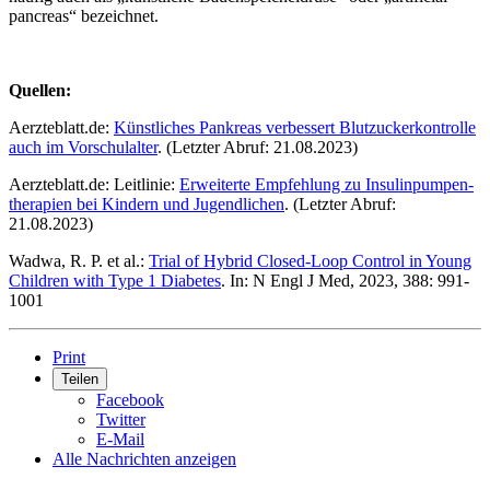
pancreas“ bezeichnet.
Quellen:
Aerzteblatt.de:
Künstliches Pankreas verbessert Blutzuckerkontrolle
auch im Vorschulalter
. (Letzter Abruf: 21.08.2023)
Aerzteblatt.de: Leitlinie:
Erweiterte Empfehlung zu Insulinpumpen­
therapien bei Kindern und Jugendlichen
. (Letzter Abruf:
21.08.2023)
Wadwa, R. P. et al.:
Trial of Hybrid Closed-Loop Control in Young
Children with Type 1 Diabetes
. In: N Engl J Med, 2023, 388: 991-
1001
Print
Teilen
Facebook
Twitter
E-Mail
Alle Nachrichten anzeigen