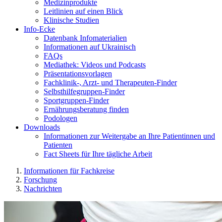
Medizinprodukte
Leitlinien auf einen Blick
Klinische Studien
Info-Ecke
Datenbank Infomaterialien
Informationen auf Ukrainisch
FAQs
Mediathek: Videos und Podcasts
Präsentationsvorlagen
Fachklinik-, Arzt- und Therapeuten-Finder
Selbsthilfegruppen-Finder
Sportgruppen-Finder
Ernährungsberatung finden
Podologen
Downloads
Informationen zur Weitergabe an Ihre Patientinnen und
Patienten
Fact Sheets für Ihre tägliche Arbeit
Informationen für Fachkreise
Forschung
Nachrichten