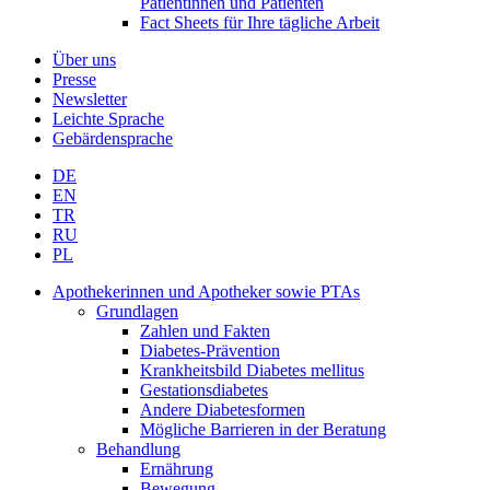
Patientinnen und Patienten
Fact Sheets für Ihre tägliche Arbeit
Über uns
Presse
Newsletter
Leichte Sprache
Gebärdensprache
DE
EN
TR
RU
PL
Apothekerinnen und Apotheker sowie PTAs
Grundlagen
Zahlen und Fakten
Diabetes-Prävention
Krankheitsbild Diabetes mellitus
Gestationsdiabetes
Andere Diabetesformen
Mögliche Barrieren in der Beratung
Behandlung
Ernährung
Bewegung