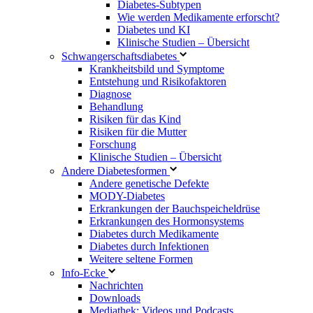
Diabetes-Subtypen
Wie werden Medikamente erforscht?
Diabetes und KI
Klinische Studien – Übersicht
Schwangerschaftsdiabetes
Krankheitsbild und Symptome
Entstehung und Risikofaktoren
Diagnose
Behandlung
Risiken für das Kind
Risiken für die Mutter
Forschung
Klinische Studien – Übersicht
Andere Diabetesformen
Andere genetische Defekte
MODY-Diabetes
Erkrankungen der Bauchspeicheldrüse
Erkrankungen des Hormonsystems
Diabetes durch Medikamente
Diabetes durch Infektionen
Weitere seltene Formen
Info-Ecke
Nachrichten
Downloads
Mediathek: Videos und Podcasts