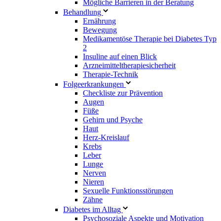
Mögliche Barrieren in der Beratung
Behandlung
Ernährung
Bewegung
Medikamentöse Therapie bei Diabetes Typ
2
Insuline auf einen Blick
Arzneimitteltherapie­sicherheit
Therapie-Technik
Fol­ge­er­kran­kun­gen
Checkliste zur Prävention
Augen
Füße
Gehirn und Psyche
Haut
Herz-Kreislauf
Krebs
Leber
Lunge
Nerven
Nieren
Sexuelle Funktionsstörungen
Zähne
Diabetes im Alltag
Psychosoziale Aspekte und Motivation