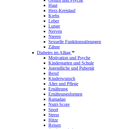
Gehirn und Psyche
Haut
Herz-Kreislauf
Krebs
Leber
Lunge
Nerven
Nieren
Sexuelle Funktionsstörungen
Zähne
Diabetes im Alltag
Motivation und Psyche
Kindergarten und Schule
Jugendliche und Pubertät
Beruf
Kinderwunsch
Alter und Pflege
Ernährung
Ernährungsformen
Ramadan
Nutri-Score
Sport
Stress
Hitze
Reisen