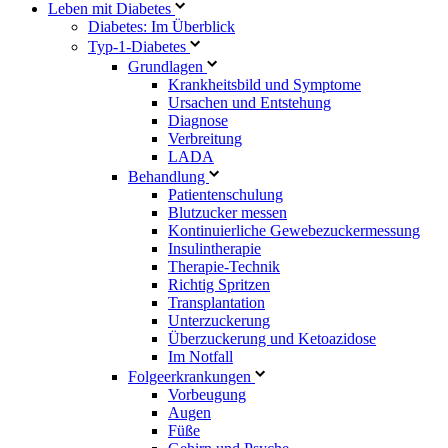
Leben mit Diabetes
Diabetes: Im Überblick
Typ-1-Diabetes
Grundlagen
Krankheitsbild und Symptome
Ursachen und Entstehung
Diagnose
Verbreitung
LADA
Behandlung
Patientenschulung
Blutzucker messen
Kontinuierliche Gewebezuckermessung
Insulintherapie
Therapie-Technik
Richtig Spritzen
Transplantation
Unterzuckerung
Überzuckerung und Ketoazidose
Im Notfall
Folgeerkrankungen
Vorbeugung
Augen
Füße