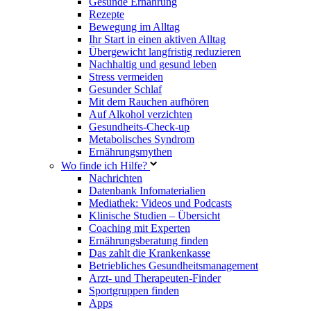
Gesunde Ernährung
Rezepte
Bewegung im Alltag
Ihr Start in einen aktiven Alltag
Übergewicht langfristig reduzieren
Nachhaltig und gesund leben
Stress vermeiden
Gesunder Schlaf
Mit dem Rauchen aufhören
Auf Alkohol verzichten
Gesundheits-Check-up
Metabolisches Syndrom
Ernährungsmythen
Wo finde ich Hilfe?
Nachrichten
Datenbank Infomaterialien
Mediathek: Videos und Podcasts
Klinische Studien – Übersicht
Coaching mit Experten
Ernährungsberatung finden
Das zahlt die Krankenkasse
Betriebliches Gesundheitsmanagement
Arzt- und Therapeuten-Finder
Sportgruppen finden
Apps