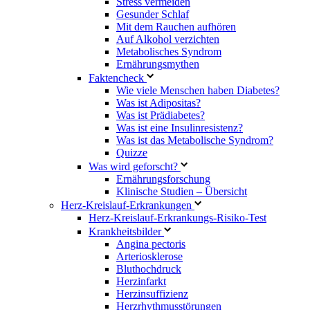
Stress vermeiden
Gesunder Schlaf
Mit dem Rauchen aufhören
Auf Alkohol verzichten
Metabolisches Syndrom
Ernährungsmythen
Faktencheck
Wie viele Menschen haben Diabetes?
Was ist Adipositas?
Was ist Prädiabetes?
Was ist eine Insulinresistenz?
Was ist das Metabolische Syndrom?
Quizze
Was wird geforscht?
Ernährungsforschung
Klinische Studien – Übersicht
Herz-Kreislauf-Erkrankungen
Herz-Kreislauf-Erkrankungs-Risiko-Test
Krankheitsbilder
Angina pectoris
Arteriosklerose
Bluthochdruck
Herzinfarkt
Herzinsuffizienz
Herzrhythmusstörungen