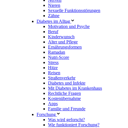
Nerven
Nieren
Sexuelle Funktionsstörungen
Zähne
Diabetes im Alltag
Motivation und Psyche
Beruf
Kinderwunsch
Alter und Pflege
Ernährungsformen
Ramadan
Nutri-Score
Stress
Hitze
Reisen
Straßenverkehr
Diabetes und Infekte
Mit Diabetes im Krankenhaus
Rechtliche Fragen
Kostenübernahme
Apps
Familie und Freunde
Forschung
Was wird geforscht?
Wie funktioniert Forschung?