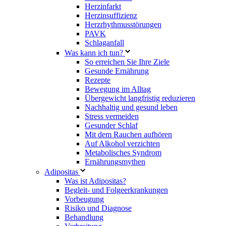
Herzinfarkt
Herzinsuffizienz
Herzrhythmusstörungen
PAVK
Schlaganfall
Was kann ich tun?
So erreichen Sie Ihre Ziele
Gesunde Ernährung
Rezepte
Bewegung im Alltag
Übergewicht langfristig reduzieren
Nachhaltig und gesund leben
Stress vermeiden
Gesunder Schlaf
Mit dem Rauchen aufhören
Auf Alkohol verzichten
Metabolisches Syndrom
Ernährungsmythen
Adipositas
Was ist Adipositas?
Begleit- und Folgeerkrankungen
Vorbeugung
Risiko und Diagnose
Behandlung