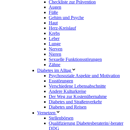
Checkliste zur Prävention
Augen
Füße
Gehirn und Psyche
Haut
Herz-Kreislauf
Krebs
Leber
Lunge
Nerven
Nieren
Sexuelle Funktionsstörungen
Zähne
Diabetes im Alltag
Psychosoziale Aspekte und Motivation
Essstörungen
Verschiedene Lebensabschnitte
Andere Kulturkreise
Der Weg zur Kostenübernahme
Diabetes und Straßenverkehr
Diabetes und Reisen
Vernetzen
Stellenbörsen
Qualifizierung Diabetesberaterin/­-berater
DDG