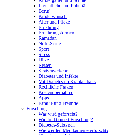
Kindergarten und Schule
Jugendliche und Pubertät
Beruf
Kinderwunsch
Alter und Pflege
Ernährung
Ernährungsformen
Ramadan
Nutri-Score
Sport
Stress
Hitze
Reisen
Straßenverkehr
Diabetes und Infekte
Mit Diabetes im Krankenhaus
Rechtliche Fragen
Kostenübernahme
Apps
Familie und Freunde
Forschung
Was wird geforscht?
Wie funktioniert Forschung?
Diabetes-Subtypen
Wie werden Medikamente erforscht?