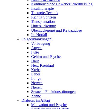
Kontinuierliche Gewebezuckermessung
Insulintherapie
Therapie-Technik
Richtig Spritzen
Transplantation
Unterzuckerung
Überzuckerung und Ketoazidose
Im Notfall
Folgeerkrankungen
Vorbeugung
Augen
Füße
Gehirn und Psyche
Haut
Herz-Kreislauf
Krebs
Leber
Lunge
Nerven
Nieren
Sexuelle Funktionsstörungen
Zähne
Diabetes im Alltag
Motivation und Psyche