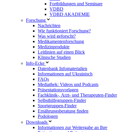
Fortbildungen und Seminare
VDBD
VDBD AKADEMIE
Forschung
Nachrichten
Wie funktioniert Forschung?
Was wird geforscht?
Medikamentenforschung
Medizinprodukte
Leitlinien auf einen Blick
Klinische Studien
Info-Ecke
Datenbank Infomaterialien
Informationen auf Ukrainisch
FAQs
Mediathek: Videos und Podcasts
Präsentationsvorlagen
Fachklinik-, Arzt- und Therapeuten-Finder
Selbsthilfegruppen-Finder
Sportgruppen-Finder
Ernährungsberatung finden
Podologen
Downloads
Informationen zur Weitergabe an Ihre