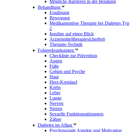
Mögliche Barrieren in der Beratung
Behandlung
Ernährung
Bewegung
Medikamentöse Therapie bei Diabetes Typ
2
Insuline auf einen Blick
Arzneimitteltherapie­sicherheit
Therapie-Technik
Fol­ge­er­kran­kun­gen
Checkliste zur Prävention
Augen
Füße
Gehirn und Psyche
Haut
Herz-Kreislauf
Krebs
Leber
Lunge
Nerven
Nieren
Sexuelle Funktionsstörungen
Zähne
Diabetes im Alltag
Psychosoziale Aspekte und Motivation