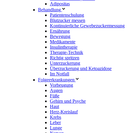
Adipositas
Behandlung
Patientenschulung
Blutzucker messen
Kontinuierliche Gewebezuckermessung
Ernährung
Bewegung
Medikamente
Insulintherapie
Therapie-Technik
Richtig spritzen
Unterzuckerung
Überzuckerung und Ketoazidose
Im Notfall
Folgeerkrankungen
Vorbeugung
Augen
Füße
Gehirn und Psyche
Haut
Herz-Kreislauf
Krebs
Leber
Lunge