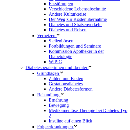
Essstörungen
Verschiedene Lebensabschnitte
Andere Kulturkreise
Der Weg zur Kostenübernahme
Diabetes und Straßenverkehr
Diabetes und Reisen
Vernetzen
Stellenbörsen
Fortbildungen und Seminare
Kommission Apotheker in der
Diabetologie
WIPIG
Diabetesberaterinnen und -berater
Grundlagen
Zahlen und Fakten
Gestationsdiabetes
Andere Diabetesformen
Behandlung
Ernährung
Bewegung
Medikamentöse Therapie bei Diabetes Typ
2
Insuline auf einen Blick
Folgeerkrankungen