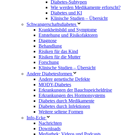
Diabetes-Subtypen
Wie werden Medikamente erforscht?
Diabetes und KI
Klinische Studien – Übersicht
Schwangerschaftsdiabetes
Krankheitsbild und Symptome
Entstehung und Risikofaktoren
Diagnose
Behandlung
Risiken für das Kind
Risiken für die Mutter
Forschung
Klinische Studien – Übersicht
Andere Diabetesformen
Andere genetische Defekte
MODY-Diabetes
Erkrankungen der Bauchspeicheldrüse
Erkrankungen des Hormonsystems
Diabetes durch Medikamente
Diabetes durch Infektionen
Weitere seltene Formen
Info-Ecke
Nachrichten
Downloads
Mediathek: Videos und Podcasts