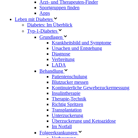
Arzt- und Therapeuten-Finder
Sportgruppen finden
Apps
Leben mit Diabetes
Diabetes: Im Überblick
Typ-1-Diabetes
Grundlagen
Krankheitsbild und Symptome
Ursachen und Entstehung
Diagnose
Verbreitung
LADA
Behandlung
Patientenschulung
Blutzucker messen
Kontinuierliche Gewebezuckermessung
Insulintherapie
Therapie-Technik
Richtig Spritzen
Transplantation
Unterzuckerung
Überzuckerung und Ketoazidose
Im Notfall
Folgeerkrankungen