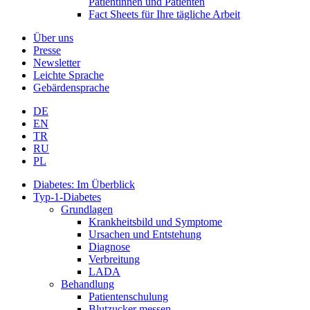
Patientinnen und Patienten
Fact Sheets für Ihre tägliche Arbeit
Über uns
Presse
Newsletter
Leichte Sprache
Gebärdensprache
DE
EN
TR
RU
PL
Diabetes: Im Überblick
Typ-1-Diabetes
Grundlagen
Krankheitsbild und Symptome
Ursachen und Entstehung
Diagnose
Verbreitung
LADA
Behandlung
Patientenschulung
Blutzucker messen