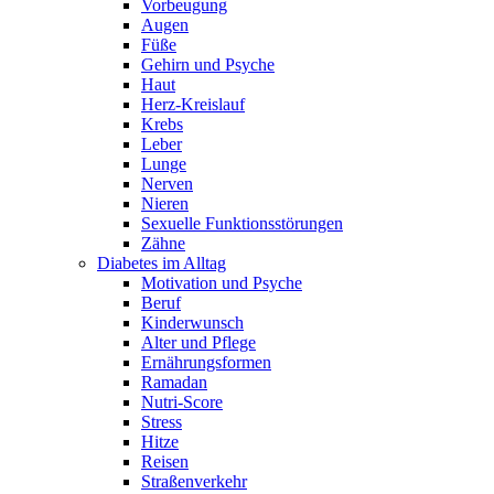
Vorbeugung
Augen
Füße
Gehirn und Psyche
Haut
Herz-Kreislauf
Krebs
Leber
Lunge
Nerven
Nieren
Sexuelle Funktionsstörungen
Zähne
Diabetes im Alltag
Motivation und Psyche
Beruf
Kinderwunsch
Alter und Pflege
Ernährungsformen
Ramadan
Nutri-Score
Stress
Hitze
Reisen
Straßenverkehr