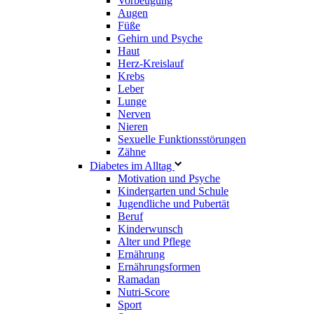
Vorbeugung
Augen
Füße
Gehirn und Psyche
Haut
Herz-Kreislauf
Krebs
Leber
Lunge
Nerven
Nieren
Sexuelle Funktionsstörungen
Zähne
Diabetes im Alltag
Motivation und Psyche
Kindergarten und Schule
Jugendliche und Pubertät
Beruf
Kinderwunsch
Alter und Pflege
Ernährung
Ernährungsformen
Ramadan
Nutri-Score
Sport