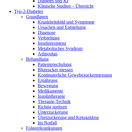
Diabetes und KI
Klinische Studien – Übersicht
Typ-2-Diabetes
Grundlagen
Krankheitsbild und Symptome
Ursachen und Entstehung
Diagnose
Verbreitung
Insulinresistenz
Metabolisches Syndrom
Adipositas
Behandlung
Patientenschulung
Blutzucker messen
Kontinuierliche Gewebezuckermessung
Ernährung
Bewegung
Medikamente
Insulintherapie
Therapie-Technik
Richtig spritzen
Unterzuckerung
Überzuckerung und Ketoazidose
Im Notfall
Folgeerkrankungen