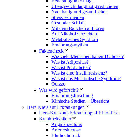
Bewegung im Alltag
Übergewicht langfristig reduzieren
Nachhaltig und gesund leben
Stress vermeiden
Gesunder Schlaf
Mit dem Rauchen aufhören
Auf Alkohol verzichten
Metabolisches Syndrom
Ernährungsmythen
Faktencheck
Wie viele Menschen haben Diabetes?
Was ist Adipositas?
Was ist Prädiabetes?
Was ist eine Insulinresistenz?
Was ist das Metabolische Syndrom?
Quizze
Was wird geforscht?
Ernährungsforschung
Klinische Studien – Übersicht
Herz-Kreislauf-Erkrankungen
Herz-Kreislauf-Erkrankungs-Risiko-Test
Krankheitsbilder
Angina pectoris
Arteriosklerose
Bluthochdruck