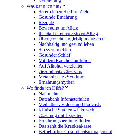
Verbreitung
Was kann ich tun?
So erreichen Sie Ihre Ziele
Gesunde Ernährung
Rezepte
Bewegung im Alltag
Ihr Start in einen aktiven Alltag
Übergewicht langfristig reduzieren
Nachhaltig und gesund leben
Stress vermeiden
Gesunder Schlaf
Mit dem Rauchen aufhören
Auf Alkohol verzichten
Gesundheits-Check-up
Metabolisches Syndrom
Ernährungsmythen
Wo finde ich Hilfe?
Nachrichten
Datenbank Infomaterialien
Mediathek: Videos und Podcasts
Klinische Studien – Übersicht
Coaching mit Experten
Ernährungsberatung finden
Das zahlt die Krankenkasse
Betriebliches Gesundheitsmanagement