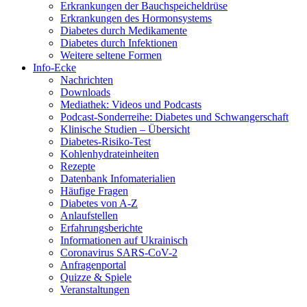
Erkrankungen der Bauchspeicheldrüse
Erkrankungen des Hormonsystems
Diabetes durch Medikamente
Diabetes durch Infektionen
Weitere seltene Formen
Info-Ecke
Nachrichten
Downloads
Mediathek: Videos und Podcasts
Podcast-Sonderreihe: Diabetes und Schwangerschaft
Klinische Studien – Übersicht
Diabetes-Risiko-Test
Kohlenhydrateinheiten
Rezepte
Datenbank Infomaterialien
Häufige Fragen
Diabetes von A-Z
Anlaufstellen
Erfahrungsberichte
Informationen auf Ukrainisch
Coronavirus SARS-CoV-2
Anfragenportal
Quizze & Spiele
Veranstaltungen