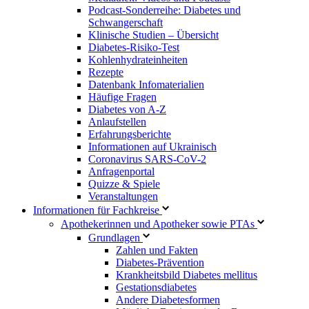
Podcast-Sonderreihe: Diabetes und
Schwangerschaft
Klinische Studien – Übersicht
Diabetes-Risiko-Test
Kohlenhydrateinheiten
Rezepte
Datenbank Infomaterialien
Häufige Fragen
Diabetes von A-Z
Anlaufstellen
Erfahrungsberichte
Informationen auf Ukrainisch
Coronavirus SARS-CoV-2
Anfragenportal
Quizze & Spiele
Veranstaltungen
Informationen für Fachkreise
Apothekerinnen und Apotheker sowie PTAs
Grundlagen
Zahlen und Fakten
Diabetes-Prävention
Krankheitsbild Diabetes mellitus
Gestationsdiabetes
Andere Diabetesformen