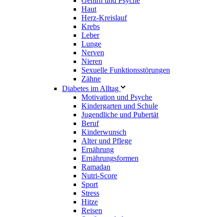
Gehirn und Psyche
Haut
Herz-Kreislauf
Krebs
Leber
Lunge
Nerven
Nieren
Sexuelle Funktionsstörungen
Zähne
Diabetes im Alltag
Motivation und Psyche
Kindergarten und Schule
Jugendliche und Pubertät
Beruf
Kinderwunsch
Alter und Pflege
Ernährung
Ernährungsformen
Ramadan
Nutri-Score
Sport
Stress
Hitze
Reisen