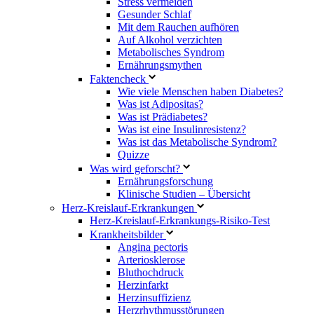
Stress vermeiden
Gesunder Schlaf
Mit dem Rauchen aufhören
Auf Alkohol verzichten
Metabolisches Syndrom
Ernährungsmythen
Faktencheck
Wie viele Menschen haben Diabetes?
Was ist Adipositas?
Was ist Prädiabetes?
Was ist eine Insulinresistenz?
Was ist das Metabolische Syndrom?
Quizze
Was wird geforscht?
Ernährungsforschung
Klinische Studien – Übersicht
Herz-Kreislauf-Erkrankungen
Herz-Kreislauf-Erkrankungs-Risiko-Test
Krankheitsbilder
Angina pectoris
Arteriosklerose
Bluthochdruck
Herzinfarkt
Herzinsuffizienz
Herzrhythmusstörungen