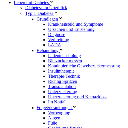
Leben mit Diabetes
Diabetes: Im Überblick
Typ-1-Diabetes
Grundlagen
Krankheitsbild und Symptome
Ursachen und Entstehung
Diagnose
Verbreitung
LADA
Behandlung
Patientenschulung
Blutzucker messen
Kontinuierliche Gewebezuckermessung
Insulintherapie
Therapie-Technik
Richtig Spritzen
Transplantation
Unterzuckerung
Überzuckerung und Ketoazidose
Im Notfall
Folgeerkrankungen
Vorbeugung
Augen
Füße