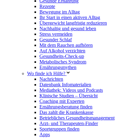
Gesunde Ernährung
Rezepte
Bewegung im Alltag
Ihr Start in einen aktiven Alltag
Übergewicht langfristig reduzieren
Nachhaltig und gesund leben
Stress vermeiden
Gesunder Schlaf
Mit dem Rauchen aufhören
Auf Alkohol verzichten
Gesundheits-Check-up
Metabolisches Syndrom
Ernährungsmythen
Wo finde ich Hilfe?
Nachrichten
Datenbank Infomaterialien
Mediathek: Videos und Podcasts
Klinische Studien – Übersicht
Coaching mit Experten
Ernährungsberatung finden
Das zahlt die Krankenkasse
Betriebliches Gesundheitsmanagement
Arzt- und Therapeuten-Finder
Sportgruppen finden
Apps