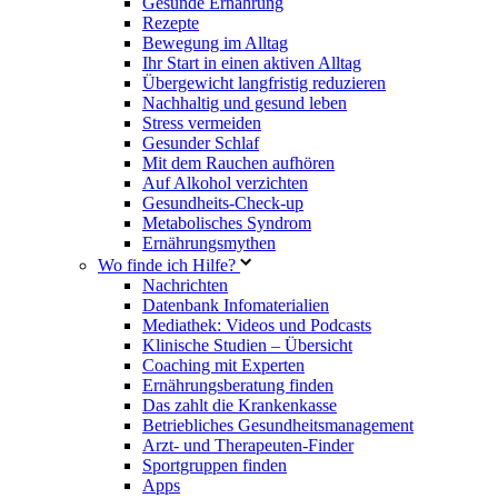
Gesunde Ernährung
Rezepte
Bewegung im Alltag
Ihr Start in einen aktiven Alltag
Übergewicht langfristig reduzieren
Nachhaltig und gesund leben
Stress vermeiden
Gesunder Schlaf
Mit dem Rauchen aufhören
Auf Alkohol verzichten
Gesundheits-Check-up
Metabolisches Syndrom
Ernährungsmythen
Wo finde ich Hilfe?
Nachrichten
Datenbank Infomaterialien
Mediathek: Videos und Podcasts
Klinische Studien – Übersicht
Coaching mit Experten
Ernährungsberatung finden
Das zahlt die Krankenkasse
Betriebliches Gesundheitsmanagement
Arzt- und Therapeuten-Finder
Sportgruppen finden
Apps