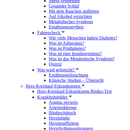
Stress vermeiden
Gesunder Schlaf
Mit dem Rauchen aufhören
Auf Alkohol verzichten
Metabolisches Syndrom
Ernährungsmythen
Faktencheck
Wie viele Menschen haben Diabetes?
Was ist Adipositas?
Was ist Prädiabetes?
Was ist eine Insulinresistenz?
Was ist das Metabolische Syndrom?
Quizze
Was wird geforscht?
Ernährungsforschung
Klinische Studien – Übersicht
Herz-Kreislauf-Erkrankungen
Herz-Kreislauf-Erkrankungs-Risiko-Test
Krankheitsbilder
Angina pectoris
Arteriosklerose
Bluthochdruck
Herzinfarkt
Herzinsuffizienz
Herzrhythmusstörungen