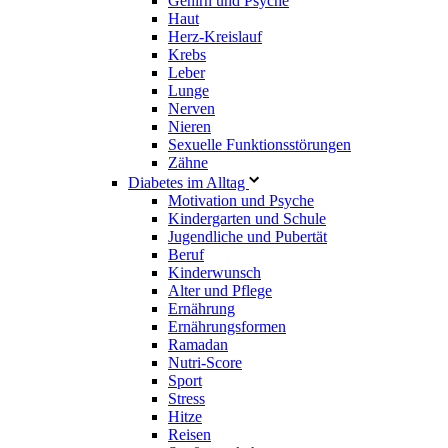
Gehirn und Psyche
Haut
Herz-Kreislauf
Krebs
Leber
Lunge
Nerven
Nieren
Sexuelle Funktionsstörungen
Zähne
Diabetes im Alltag
Motivation und Psyche
Kindergarten und Schule
Jugendliche und Pubertät
Beruf
Kinderwunsch
Alter und Pflege
Ernährung
Ernährungsformen
Ramadan
Nutri-Score
Sport
Stress
Hitze
Reisen