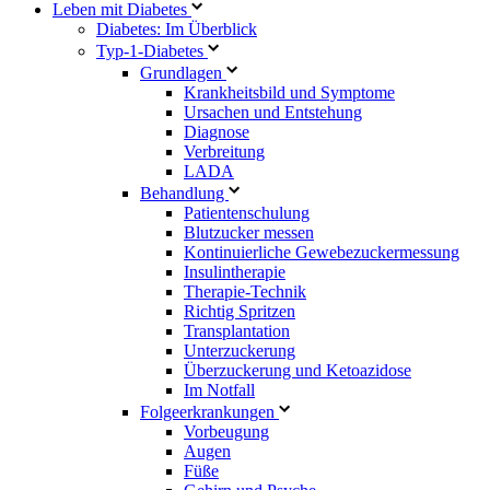
Leben mit Diabetes
Diabetes: Im Überblick
Typ-1-Diabetes
Grundlagen
Krankheitsbild und Symptome
Ursachen und Entstehung
Diagnose
Verbreitung
LADA
Behandlung
Patientenschulung
Blutzucker messen
Kontinuierliche Gewebezuckermessung
Insulintherapie
Therapie-Technik
Richtig Spritzen
Transplantation
Unterzuckerung
Überzuckerung und Ketoazidose
Im Notfall
Folgeerkrankungen
Vorbeugung
Augen
Füße