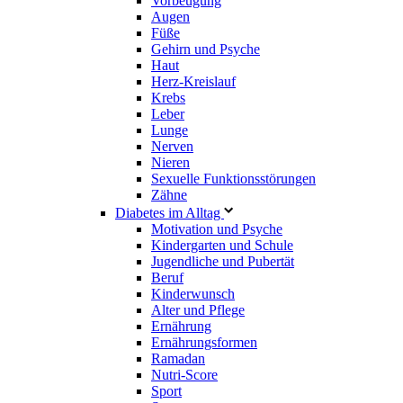
Vorbeugung
Augen
Füße
Gehirn und Psyche
Haut
Herz-Kreislauf
Krebs
Leber
Lunge
Nerven
Nieren
Sexuelle Funktionsstörungen
Zähne
Diabetes im Alltag
Motivation und Psyche
Kindergarten und Schule
Jugendliche und Pubertät
Beruf
Kinderwunsch
Alter und Pflege
Ernährung
Ernährungsformen
Ramadan
Nutri-Score
Sport