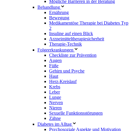
Mögliche Barrieren in der Beratung
Behandlung
Ernährung
Bewegung
Medikamentöse Therapie bei Diabetes Typ
2
Insuline auf einen Blick
Arzneimitteltherapie­sicherheit
Therapie-Technik
Fol­ge­er­kran­kun­gen
Checkliste zur Prävention
Augen
Füße
Gehirn und Psyche
Haut
Herz-Kreislauf
Krebs
Leber
Lunge
Nerven
Nieren
Sexuelle Funktionsstörungen
Zähne
Diabetes im Alltag
Psychosoziale Aspekte und Motivation