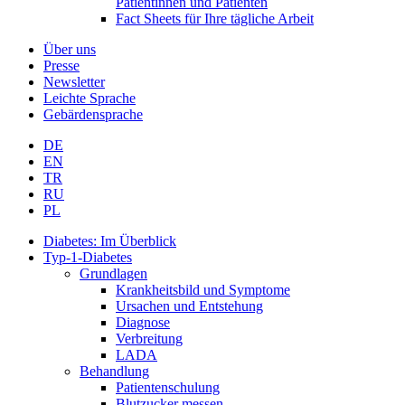
Patientinnen und Patienten
Fact Sheets für Ihre tägliche Arbeit
Über uns
Presse
Newsletter
Leichte Sprache
Gebärdensprache
DE
EN
TR
RU
PL
Diabetes: Im Überblick
Typ-1-Diabetes
Grundlagen
Krankheitsbild und Symptome
Ursachen und Entstehung
Diagnose
Verbreitung
LADA
Behandlung
Patientenschulung
Blutzucker messen