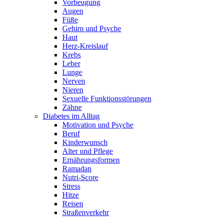
Vorbeugung
Augen
Füße
Gehirn und Psyche
Haut
Herz-Kreislauf
Krebs
Leber
Lunge
Nerven
Nieren
Sexuelle Funktionsstörungen
Zähne
Diabetes im Alltag
Motivation und Psyche
Beruf
Kinderwunsch
Alter und Pflege
Ernährungsformen
Ramadan
Nutri-Score
Stress
Hitze
Reisen
Straßenverkehr