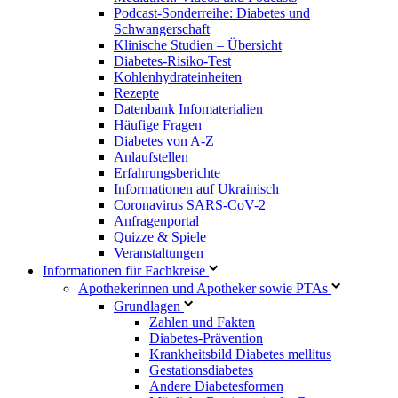
Podcast-Sonderreihe: Diabetes und
Schwangerschaft
Klinische Studien – Übersicht
Diabetes-Risiko-Test
Kohlenhydrateinheiten
Rezepte
Datenbank Infomaterialien
Häufige Fragen
Diabetes von A-Z
Anlaufstellen
Erfahrungsberichte
Informationen auf Ukrainisch
Coronavirus SARS-CoV-2
Anfragenportal
Quizze & Spiele
Veranstaltungen
Informationen für Fachkreise
Apothekerinnen und Apotheker sowie PTAs
Grundlagen
Zahlen und Fakten
Diabetes-Prävention
Krankheitsbild Diabetes mellitus
Gestationsdiabetes
Andere Diabetesformen