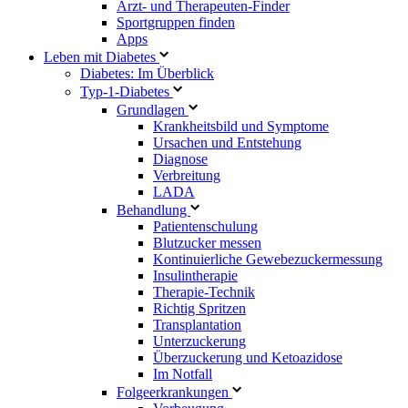
Arzt- und Therapeuten-Finder
Sportgruppen finden
Apps
Leben mit Diabetes
Diabetes: Im Überblick
Typ-1-Diabetes
Grundlagen
Krankheitsbild und Symptome
Ursachen und Entstehung
Diagnose
Verbreitung
LADA
Behandlung
Patientenschulung
Blutzucker messen
Kontinuierliche Gewebezuckermessung
Insulintherapie
Therapie-Technik
Richtig Spritzen
Transplantation
Unterzuckerung
Überzuckerung und Ketoazidose
Im Notfall
Folgeerkrankungen