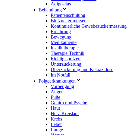
Adipositas
Behandlung
Patientenschulung
Blutzucker messen
Kontinuierliche Gewebezuckermessung
Ernährung
Bewegung
Medikamente
Insulintherapie
Therapie-Technik
Richtig spritzen
Unterzuckerung
Überzuckerung und Ketoazidose
Im Notfall
Folgeerkrankungen
Vorbeugung
Augen
Füße
Gehirn und Psyche
Haut
Herz-Kreislauf
Krebs
Leber
Lunge