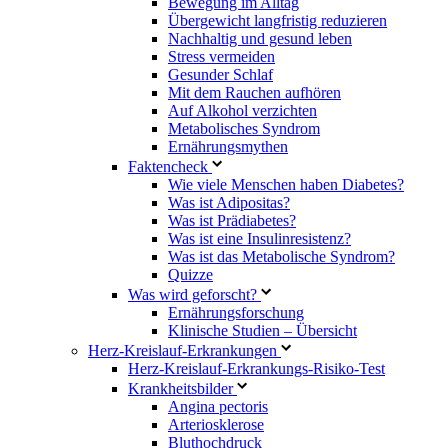
Bewegung im Alltag
Übergewicht langfristig reduzieren
Nachhaltig und gesund leben
Stress vermeiden
Gesunder Schlaf
Mit dem Rauchen aufhören
Auf Alkohol verzichten
Metabolisches Syndrom
Ernährungsmythen
Faktencheck
Wie viele Menschen haben Diabetes?
Was ist Adipositas?
Was ist Prädiabetes?
Was ist eine Insulinresistenz?
Was ist das Metabolische Syndrom?
Quizze
Was wird geforscht?
Ernährungsforschung
Klinische Studien – Übersicht
Herz-Kreislauf-Erkrankungen
Herz-Kreislauf-Erkrankungs-Risiko-Test
Krankheitsbilder
Angina pectoris
Arteriosklerose
Bluthochdruck