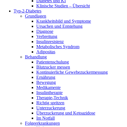
Diabetes und KI
Klinische Studien – Übersicht
Typ-2-Diabetes
Grundlagen
Krankheitsbild und Symptome
Ursachen und Entstehung
Diagnose
Verbreitung
Insulinresistenz
Metabolisches Syndrom
Adipositas
Behandlung
Patientenschulung
Blutzucker messen
Kontinuierliche Gewebezuckermessung
Ernährung
Bewegung
Medikamente
Insulintherapie
Therapie-Technik
Richtig spritzen
Unterzuckerung
Überzuckerung und Ketoazidose
Im Notfall
Folgeerkrankungen