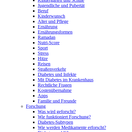
Kindergarten und Schule
Jugendliche und Pubertät
Beruf
Kinderwunsch
Alter und Pflege
Ernährung
Ernährungsformen
Ramadan
Nutri-Score
Sport
Stress
Hitze
Reisen
Straßenverkehr
Diabetes und Infekte
Mit Diabetes im Krankenhaus
Rechtliche Fragen
Kostenübernahme
Apps
Familie und Freunde
Forschung
Was wird geforscht?
Wie funktioniert Forschung?
Diabetes-Subtypen
Wie werden Medikamente erforscht?