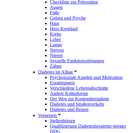
Checkliste zur Prävention
Augen
Füße
Gehirn und Psyche
Haut
Herz-Kreislauf
Krebs
Leber
Lunge
Nerven
Nieren
Sexuelle Funktionsstörungen
Zähne
Diabetes im Alltag
Psychosoziale Aspekte und Motivation
Essstörungen
Verschiedene Lebensabschnitte
Andere Kulturkreise
Der Weg zur Kostenübernahme
Diabetes und Straßenverkehr
Diabetes und Reisen
Vernetzen
Stellenbörsen
Qualifizierung Diabetesberaterin/­-berater
DDG