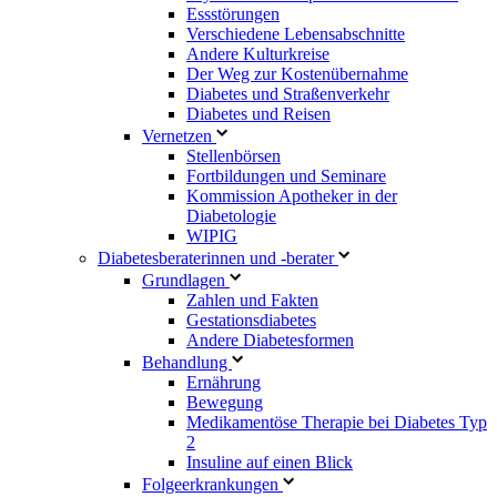
Essstörungen
Verschiedene Lebensabschnitte
Andere Kulturkreise
Der Weg zur Kostenübernahme
Diabetes und Straßenverkehr
Diabetes und Reisen
Vernetzen
Stellenbörsen
Fortbildungen und Seminare
Kommission Apotheker in der
Diabetologie
WIPIG
Diabetesberaterinnen und -berater
Grundlagen
Zahlen und Fakten
Gestationsdiabetes
Andere Diabetesformen
Behandlung
Ernährung
Bewegung
Medikamentöse Therapie bei Diabetes Typ
2
Insuline auf einen Blick
Folgeerkrankungen