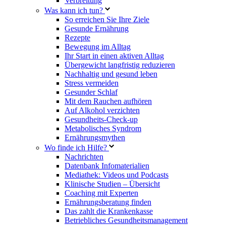
Verbreitung
Was kann ich tun?
So erreichen Sie Ihre Ziele
Gesunde Ernährung
Rezepte
Bewegung im Alltag
Ihr Start in einen aktiven Alltag
Übergewicht langfristig reduzieren
Nachhaltig und gesund leben
Stress vermeiden
Gesunder Schlaf
Mit dem Rauchen aufhören
Auf Alkohol verzichten
Gesundheits-Check-up
Metabolisches Syndrom
Ernährungsmythen
Wo finde ich Hilfe?
Nachrichten
Datenbank Infomaterialien
Mediathek: Videos und Podcasts
Klinische Studien – Übersicht
Coaching mit Experten
Ernährungsberatung finden
Das zahlt die Krankenkasse
Betriebliches Gesundheitsmanagement