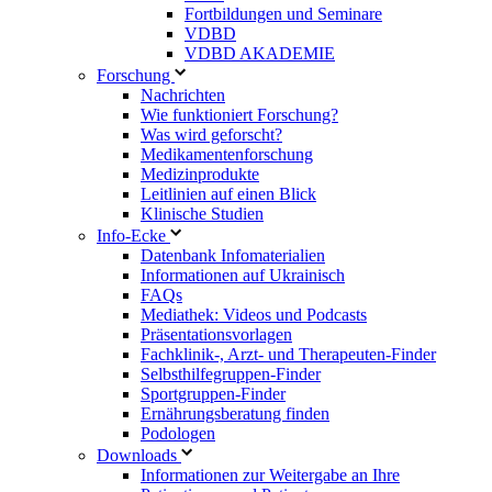
Fortbildungen und Seminare
VDBD
VDBD AKADEMIE
Forschung
Nachrichten
Wie funktioniert Forschung?
Was wird geforscht?
Medikamentenforschung
Medizinprodukte
Leitlinien auf einen Blick
Klinische Studien
Info-Ecke
Datenbank Infomaterialien
Informationen auf Ukrainisch
FAQs
Mediathek: Videos und Podcasts
Präsentationsvorlagen
Fachklinik-, Arzt- und Therapeuten-Finder
Selbsthilfegruppen-Finder
Sportgruppen-Finder
Ernährungsberatung finden
Podologen
Downloads
Informationen zur Weitergabe an Ihre