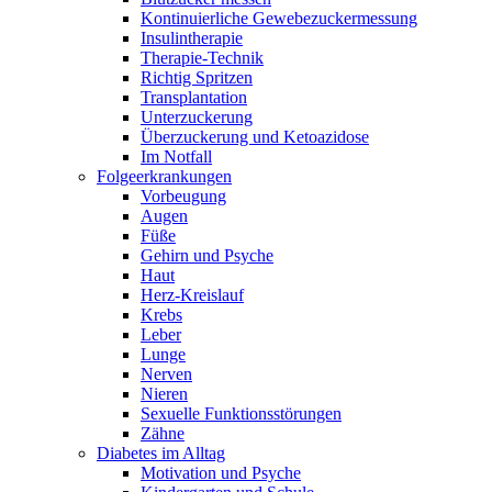
Kontinuierliche Gewebezuckermessung
Insulintherapie
Therapie-Technik
Richtig Spritzen
Transplantation
Unterzuckerung
Überzuckerung und Ketoazidose
Im Notfall
Folgeerkrankungen
Vorbeugung
Augen
Füße
Gehirn und Psyche
Haut
Herz-Kreislauf
Krebs
Leber
Lunge
Nerven
Nieren
Sexuelle Funktionsstörungen
Zähne
Diabetes im Alltag
Motivation und Psyche