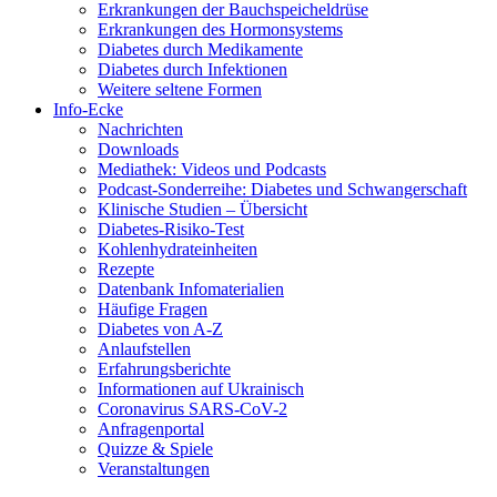
Erkrankungen der Bauchspeicheldrüse
Erkrankungen des Hormonsystems
Diabetes durch Medikamente
Diabetes durch Infektionen
Weitere seltene Formen
Info-Ecke
Nachrichten
Downloads
Mediathek: Videos und Podcasts
Podcast-Sonderreihe: Diabetes und Schwangerschaft
Klinische Studien – Übersicht
Diabetes-Risiko-Test
Kohlenhydrateinheiten
Rezepte
Datenbank Infomaterialien
Häufige Fragen
Diabetes von A-Z
Anlaufstellen
Erfahrungsberichte
Informationen auf Ukrainisch
Coronavirus SARS-CoV-2
Anfragenportal
Quizze & Spiele
Veranstaltungen