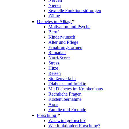
Nerven
Nieren
Sexuelle Funktionsstörungen
Zähne
Diabetes im Alltag
Motivation und Psyche
Beruf
Kinderwunsch
Alter und Pflege
Ernährungsformen
Ramadan
Nutri-Score
Stress
Hitze
Reisen
Straßenverkehr
Diabetes und Infekte
Mit Diabetes im Krankenhaus
Rechtliche Fragen
Kostenübernahme
Apps
Familie und Freunde
Forschung
Was wird geforscht?
Wie funktioniert Forschung?