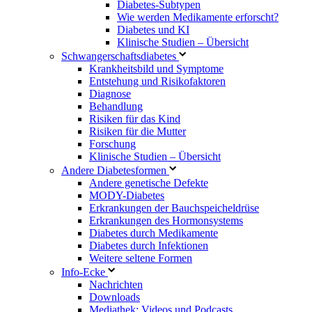
Diabetes-Subtypen
Wie werden Medikamente erforscht?
Diabetes und KI
Klinische Studien – Übersicht
Schwangerschaftsdiabetes
Krankheitsbild und Symptome
Entstehung und Risikofaktoren
Diagnose
Behandlung
Risiken für das Kind
Risiken für die Mutter
Forschung
Klinische Studien – Übersicht
Andere Diabetesformen
Andere genetische Defekte
MODY-Diabetes
Erkrankungen der Bauchspeicheldrüse
Erkrankungen des Hormonsystems
Diabetes durch Medikamente
Diabetes durch Infektionen
Weitere seltene Formen
Info-Ecke
Nachrichten
Downloads
Mediathek: Videos und Podcasts