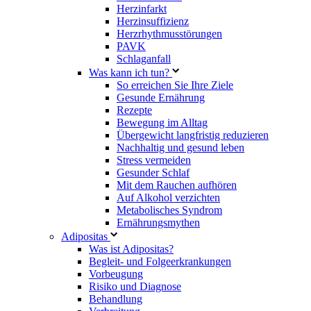
Herzinfarkt
Herzinsuffizienz
Herzrhythmusstörungen
PAVK
Schlaganfall
Was kann ich tun?
So erreichen Sie Ihre Ziele
Gesunde Ernährung
Rezepte
Bewegung im Alltag
Übergewicht langfristig reduzieren
Nachhaltig und gesund leben
Stress vermeiden
Gesunder Schlaf
Mit dem Rauchen aufhören
Auf Alkohol verzichten
Metabolisches Syndrom
Ernährungsmythen
Adipositas
Was ist Adipositas?
Begleit- und Folgeerkrankungen
Vorbeugung
Risiko und Diagnose
Behandlung