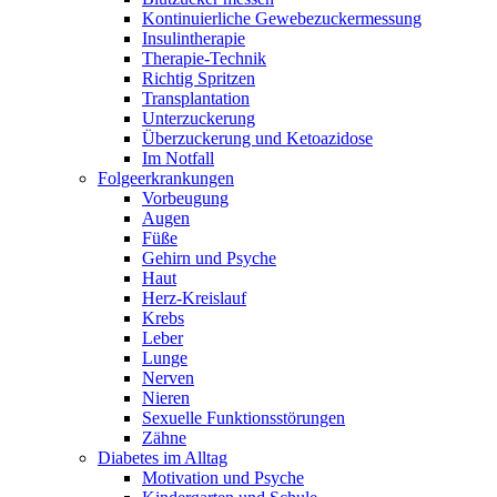
Kontinuierliche Gewebezuckermessung
Insulintherapie
Therapie-Technik
Richtig Spritzen
Transplantation
Unterzuckerung
Überzuckerung und Ketoazidose
Im Notfall
Folgeerkrankungen
Vorbeugung
Augen
Füße
Gehirn und Psyche
Haut
Herz-Kreislauf
Krebs
Leber
Lunge
Nerven
Nieren
Sexuelle Funktionsstörungen
Zähne
Diabetes im Alltag
Motivation und Psyche