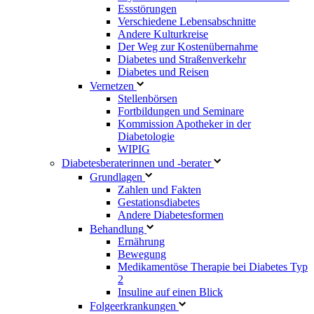
Essstörungen
Verschiedene Lebensabschnitte
Andere Kulturkreise
Der Weg zur Kostenübernahme
Diabetes und Straßenverkehr
Diabetes und Reisen
Vernetzen
Stellenbörsen
Fortbildungen und Seminare
Kommission Apotheker in der
Diabetologie
WIPIG
Diabetesberaterinnen und -berater
Grundlagen
Zahlen und Fakten
Gestationsdiabetes
Andere Diabetesformen
Behandlung
Ernährung
Bewegung
Medikamentöse Therapie bei Diabetes Typ
2
Insuline auf einen Blick
Folgeerkrankungen