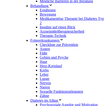
Mögliche Barrieren in der Beratung
Behandlung
Ernährung
Bewegung
Medikamentöse Therapie bei Diabetes Typ
2
Insuline auf einen Blick
Arzneimitteltherapie­sicherheit
Therapie-Technik
Fol­ge­er­kran­kun­gen
Checkliste zur Prävention
Augen
Füße
Gehirn und Psyche
Haut
Herz-Kreislauf
Krebs
Leber
Lunge
Nerven
Nieren
Sexuelle Funktionsstörungen
Zähne
Diabetes im Alltag
Psychosoziale Aspekte und Motivation