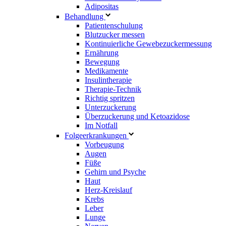
Adipositas
Behandlung
Patientenschulung
Blutzucker messen
Kontinuierliche Gewebezuckermessung
Ernährung
Bewegung
Medikamente
Insulintherapie
Therapie-Technik
Richtig spritzen
Unterzuckerung
Überzuckerung und Ketoazidose
Im Notfall
Folgeerkrankungen
Vorbeugung
Augen
Füße
Gehirn und Psyche
Haut
Herz-Kreislauf
Krebs
Leber
Lunge