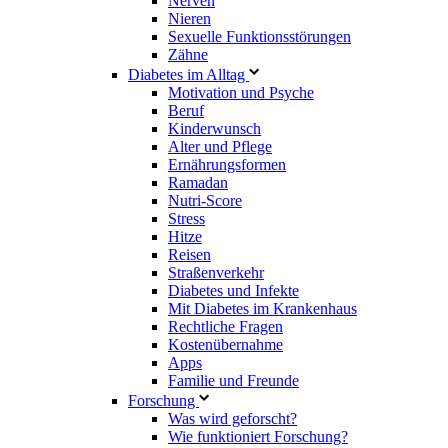
Nerven
Nieren
Sexuelle Funktionsstörungen
Zähne
Diabetes im Alltag
Motivation und Psyche
Beruf
Kinderwunsch
Alter und Pflege
Ernährungsformen
Ramadan
Nutri-Score
Stress
Hitze
Reisen
Straßenverkehr
Diabetes und Infekte
Mit Diabetes im Krankenhaus
Rechtliche Fragen
Kostenübernahme
Apps
Familie und Freunde
Forschung
Was wird geforscht?
Wie funktioniert Forschung?