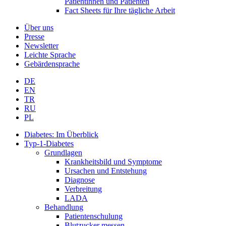
Patientinnen und Patienten
Fact Sheets für Ihre tägliche Arbeit
Über uns
Presse
Newsletter
Leichte Sprache
Gebärdensprache
DE
EN
TR
RU
PL
Diabetes: Im Überblick
Typ-1-Diabetes
Grundlagen
Krankheitsbild und Symptome
Ursachen und Entstehung
Diagnose
Verbreitung
LADA
Behandlung
Patientenschulung
Blutzucker messen