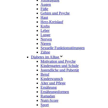
Vorbeugung
Augen
Füße
Gehirn und Psyche
Haut
Herz-Kreislauf
Krebs
Leber
Lunge
Nerven
Nieren
Sexuelle Funktionsstörungen
Zähne
Diabetes im Alltag
Motivation und Psyche
Kindergarten und Schule
Jugendliche und Pubertät
Beruf
Kinderwunsch
Alter und Pflege
Ernährung
Ernährungsformen
Ramadan
Nutri-Score
Sport