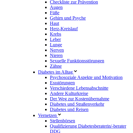
Checkliste zur Prävention
Augen
Füße
Gehirn und Psyche
Haut
Herz-Kreislauf
Krebs
Leber
Lunge
Nerven
Nieren
Sexuelle Funktionsstörungen
Zähne
Diabetes im Alltag
Psychosoziale Aspekte und Motivation
Essstörungen
Verschiedene Lebensabschnitte
Andere Kulturkreise
Der Weg zur Kostenübernahme
Diabetes und Straßenverkehr
Diabetes und Reisen
Vernetzen
Stellenbörsen
Qualifizierung Diabetesberaterin/­-berater
DDG