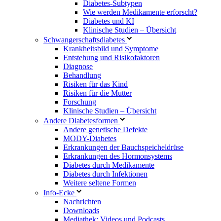
Diabetes-Subtypen
Wie werden Medikamente erforscht?
Diabetes und KI
Klinische Studien – Übersicht
Schwangerschaftsdiabetes
Krankheitsbild und Symptome
Entstehung und Risikofaktoren
Diagnose
Behandlung
Risiken für das Kind
Risiken für die Mutter
Forschung
Klinische Studien – Übersicht
Andere Diabetesformen
Andere genetische Defekte
MODY-Diabetes
Erkrankungen der Bauchspeicheldrüse
Erkrankungen des Hormonsystems
Diabetes durch Medikamente
Diabetes durch Infektionen
Weitere seltene Formen
Info-Ecke
Nachrichten
Downloads
Mediathek: Videos und Podcasts