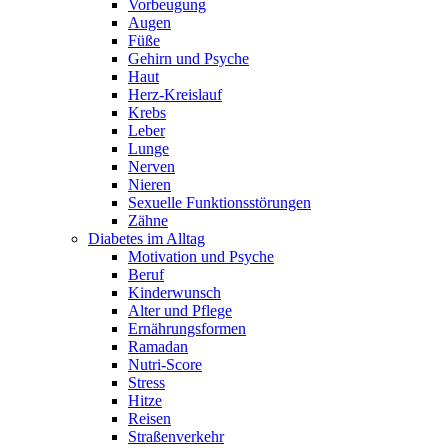
Vorbeugung
Augen
Füße
Gehirn und Psyche
Haut
Herz-Kreislauf
Krebs
Leber
Lunge
Nerven
Nieren
Sexuelle Funktionsstörungen
Zähne
Diabetes im Alltag
Motivation und Psyche
Beruf
Kinderwunsch
Alter und Pflege
Ernährungsformen
Ramadan
Nutri-Score
Stress
Hitze
Reisen
Straßenverkehr