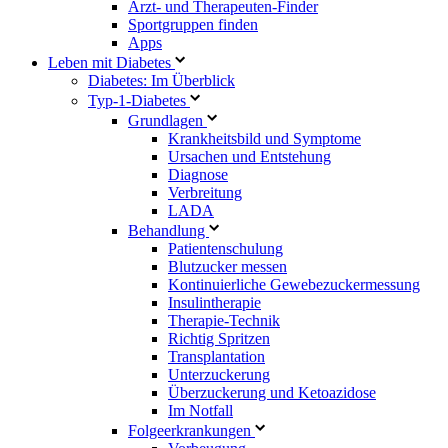
Arzt- und Therapeuten-Finder
Sportgruppen finden
Apps
Leben mit Diabetes
Diabetes: Im Überblick
Typ-1-Diabetes
Grundlagen
Krankheitsbild und Symptome
Ursachen und Entstehung
Diagnose
Verbreitung
LADA
Behandlung
Patientenschulung
Blutzucker messen
Kontinuierliche Gewebezuckermessung
Insulintherapie
Therapie-Technik
Richtig Spritzen
Transplantation
Unterzuckerung
Überzuckerung und Ketoazidose
Im Notfall
Folgeerkrankungen