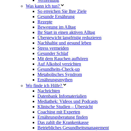
Verbreitung
Was kann ich tun?
So erreichen Sie Ihre Ziele
Gesunde Ernährung
Rezepte
Bewegung im Alltag
Ihr Start in einen aktiven Alltag
Übergewicht langfristig reduzieren
Nachhaltig und gesund leben
Stress vermeiden
Gesunder Schlaf
Mit dem Rauchen aufhören
Auf Alkohol verzichten
Gesundheits-Check-up
Metabolisches Syndrom
Ernährungsmythen
Wo finde ich Hilfe?
Nachrichten
Datenbank Infomaterialien
Mediathek: Videos und Podcasts
Klinische Studien – Übersicht
Coaching mit Experten
Ernährungsberatung finden
Das zahlt die Krankenkasse
Betriebliches Gesundheitsmanagement