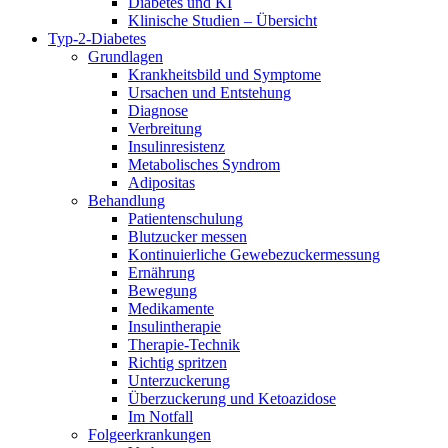
Diabetes und KI
Klinische Studien – Übersicht
Typ-2-Diabetes
Grundlagen
Krankheitsbild und Symptome
Ursachen und Entstehung
Diagnose
Verbreitung
Insulinresistenz
Metabolisches Syndrom
Adipositas
Behandlung
Patientenschulung
Blutzucker messen
Kontinuierliche Gewebezuckermessung
Ernährung
Bewegung
Medikamente
Insulintherapie
Therapie-Technik
Richtig spritzen
Unterzuckerung
Überzuckerung und Ketoazidose
Im Notfall
Folgeerkrankungen