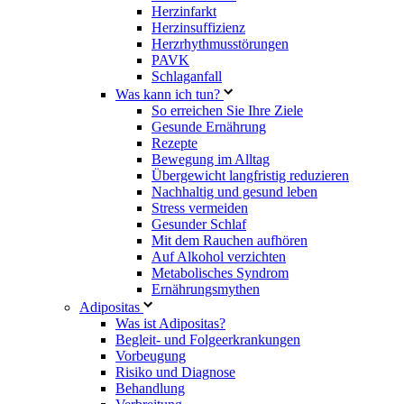
Herzinfarkt
Herzinsuffizienz
Herzrhythmusstörungen
PAVK
Schlaganfall
Was kann ich tun?
So erreichen Sie Ihre Ziele
Gesunde Ernährung
Rezepte
Bewegung im Alltag
Übergewicht langfristig reduzieren
Nachhaltig und gesund leben
Stress vermeiden
Gesunder Schlaf
Mit dem Rauchen aufhören
Auf Alkohol verzichten
Metabolisches Syndrom
Ernährungsmythen
Adipositas
Was ist Adipositas?
Begleit- und Folgeerkrankungen
Vorbeugung
Risiko und Diagnose
Behandlung