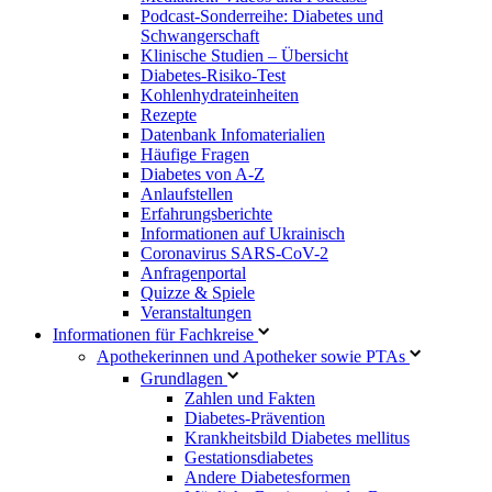
Podcast-Sonderreihe: Diabetes und
Schwangerschaft
Klinische Studien – Übersicht
Diabetes-Risiko-Test
Kohlenhydrateinheiten
Rezepte
Datenbank Infomaterialien
Häufige Fragen
Diabetes von A-Z
Anlaufstellen
Erfahrungsberichte
Informationen auf Ukrainisch
Coronavirus SARS-CoV-2
Anfragenportal
Quizze & Spiele
Veranstaltungen
Informationen für Fachkreise
Apothekerinnen und Apotheker sowie PTAs
Grundlagen
Zahlen und Fakten
Diabetes-Prävention
Krankheitsbild Diabetes mellitus
Gestationsdiabetes
Andere Diabetesformen