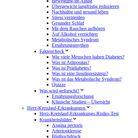
Bewegung im Alltag
Übergewicht langfristig reduzieren
Nachhaltig und gesund leben
Stress vermeiden
Gesunder Schlaf
Mit dem Rauchen aufhören
Auf Alkohol verzichten
Metabolisches Syndrom
Ernährungsmythen
Faktencheck
Wie viele Menschen haben Diabetes?
Was ist Adipositas?
Was ist Prädiabetes?
Was ist eine Insulinresistenz?
Was ist das Metabolische Syndrom?
Quizze
Was wird geforscht?
Ernährungsforschung
Klinische Studien – Übersicht
Herz-Kreislauf-Erkrankungen
Herz-Kreislauf-Erkrankungs-Risiko-Test
Krankheitsbilder
Angina pectoris
Arteriosklerose
Bluthochdruck