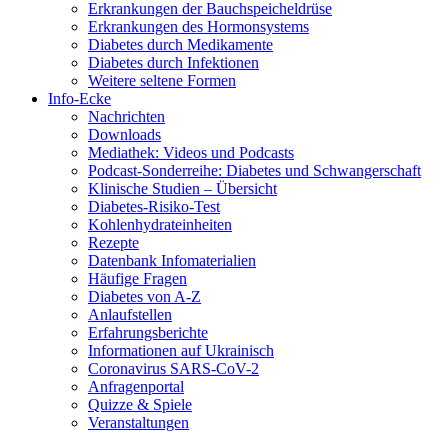
Erkrankungen der Bauchspeicheldrüse
Erkrankungen des Hormonsystems
Diabetes durch Medikamente
Diabetes durch Infektionen
Weitere seltene Formen
Info-Ecke
Nachrichten
Downloads
Mediathek: Videos und Podcasts
Podcast-Sonderreihe: Diabetes und Schwangerschaft
Klinische Studien – Übersicht
Diabetes-Risiko-Test
Kohlenhydrateinheiten
Rezepte
Datenbank Infomaterialien
Häufige Fragen
Diabetes von A-Z
Anlaufstellen
Erfahrungsberichte
Informationen auf Ukrainisch
Coronavirus SARS-CoV-2
Anfragenportal
Quizze & Spiele
Veranstaltungen