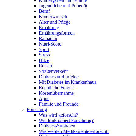
Kindergarten und Schule
Jugendliche und Pubertät
Beruf
Kinderwunsch
Alter und Pflege
Ernährung
Ernährungsformen
Ramadan
Nutri-Score
Sport
Stress
Hitze
Reisen
Straßenverkehr
Diabetes und Infekte
Mit Diabetes im Krankenhaus
Rechtliche Fragen
Kostenübernahme
Apps
Familie und Freunde
Forschung
Was wird geforscht?
Wie funktioniert Forschung?
Diabetes-Subtypen
Wie werden Medikamente erforscht?