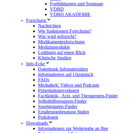
Fortbildungen und Seminare
VDBD
VDBD AKADEMIE
Forschung
Nachrichten
Wie funktioniert Forschung?
Was wird geforscht?
Medikamentenforschung
Medizinprodukte
Leitlinien auf einen Blick
Klinische Studien
Info-Ecke
Datenbank Infomaterialien
Informationen auf Ukrainisch
FAQs
Mediathek: Videos und Podcasts
Präsentationsvorlagen
Fachklinik-, Arzt- und Therapeuten-Finder
Selbsthilfegruppen-Finder
Sportgruppen-Finder
Ernährungsberatung finden
Podologen
Downloads
Informationen zur Weitergabe an Ihre