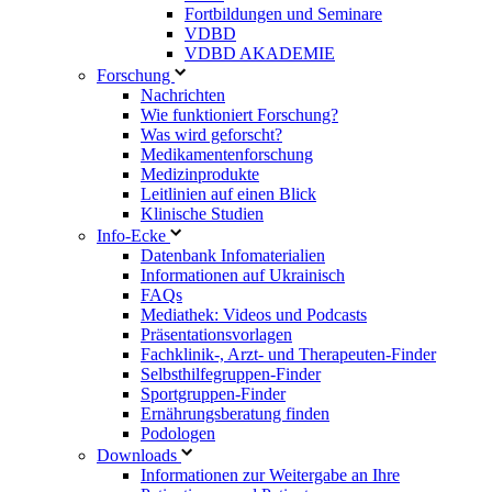
Fortbildungen und Seminare
VDBD
VDBD AKADEMIE
Forschung
Nachrichten
Wie funktioniert Forschung?
Was wird geforscht?
Medikamentenforschung
Medizinprodukte
Leitlinien auf einen Blick
Klinische Studien
Info-Ecke
Datenbank Infomaterialien
Informationen auf Ukrainisch
FAQs
Mediathek: Videos und Podcasts
Präsentationsvorlagen
Fachklinik-, Arzt- und Therapeuten-Finder
Selbsthilfegruppen-Finder
Sportgruppen-Finder
Ernährungsberatung finden
Podologen
Downloads
Informationen zur Weitergabe an Ihre