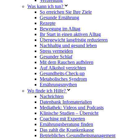
Verbreitung
Was kann ich tun?
So erreichen Sie Ihre Ziele
Gesunde Ernährung
Rezepte
Bewegung im Alltag
Ihr Start in einen aktiven Alltag
Übergewicht langfristig reduzieren
Nachhaltig und gesund leben
Stress vermeiden
Gesunder Schlaf
Mit dem Rauchen aufhören
Auf Alkohol verzichten
Gesundheits-Check-up
Metabolisches Syndrom
Ernährungsmythen
Wo finde ich Hilfe?
Nachrichten
Datenbank Infomaterialien
Mediathek: Videos und Podcasts
Klinische Studien – Übersicht
Coaching mit Experten
Ernährungsberatung finden
Das zahlt die Krankenkasse
Betriebliches Gesundheitsmanagement