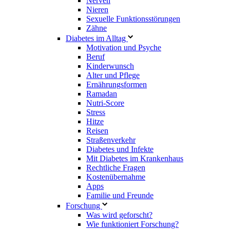
Nerven
Nieren
Sexuelle Funktionsstörungen
Zähne
Diabetes im Alltag
Motivation und Psyche
Beruf
Kinderwunsch
Alter und Pflege
Ernährungsformen
Ramadan
Nutri-Score
Stress
Hitze
Reisen
Straßenverkehr
Diabetes und Infekte
Mit Diabetes im Krankenhaus
Rechtliche Fragen
Kostenübernahme
Apps
Familie und Freunde
Forschung
Was wird geforscht?
Wie funktioniert Forschung?