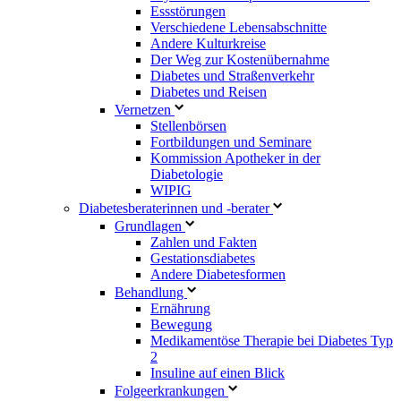
Essstörungen
Verschiedene Lebensabschnitte
Andere Kulturkreise
Der Weg zur Kostenübernahme
Diabetes und Straßenverkehr
Diabetes und Reisen
Vernetzen
Stellenbörsen
Fortbildungen und Seminare
Kommission Apotheker in der
Diabetologie
WIPIG
Diabetesberaterinnen und -berater
Grundlagen
Zahlen und Fakten
Gestationsdiabetes
Andere Diabetesformen
Behandlung
Ernährung
Bewegung
Medikamentöse Therapie bei Diabetes Typ
2
Insuline auf einen Blick
Folgeerkrankungen