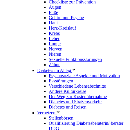
Checkliste zur Prävention
Augen
Füße
Gehirn und Psyche
Haut
Herz-Kreislauf
Krebs
Leber
Lunge
Nerven
Nieren
Sexuelle Funktionsstörungen
Zähne
Diabetes im Alltag
Psychosoziale Aspekte und Motivation
Essstörungen
Verschiedene Lebensabschnitte
Andere Kulturkreise
Der Weg zur Kostenübernahme
Diabetes und Straßenverkehr
Diabetes und Reisen
Vernetzen
Stellenbörsen
Qualifizierung Diabetesberaterin/­-berater
DDG