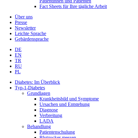
Patientinnen und Patienten
Fact Sheets für Ihre tägliche Arbeit
Über uns
Presse
Newsletter
Leichte Sprache
Gebärdensprache
DE
EN
TR
RU
PL
Diabetes: Im Überblick
Typ-1-Diabetes
Grundlagen
Krankheitsbild und Symptome
Ursachen und Entstehung
Diagnose
Verbreitung
LADA
Behandlung
Patientenschulung
Blutzucker messen