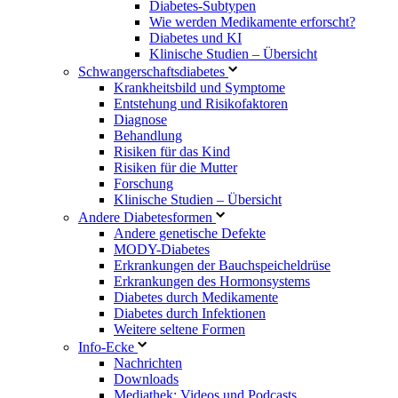
Diabetes-Subtypen
Wie werden Medikamente erforscht?
Diabetes und KI
Klinische Studien – Übersicht
Schwangerschaftsdiabetes
Krankheitsbild und Symptome
Entstehung und Risikofaktoren
Diagnose
Behandlung
Risiken für das Kind
Risiken für die Mutter
Forschung
Klinische Studien – Übersicht
Andere Diabetesformen
Andere genetische Defekte
MODY-Diabetes
Erkrankungen der Bauchspeicheldrüse
Erkrankungen des Hormonsystems
Diabetes durch Medikamente
Diabetes durch Infektionen
Weitere seltene Formen
Info-Ecke
Nachrichten
Downloads
Mediathek: Videos und Podcasts