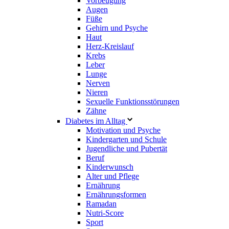
Vorbeugung
Augen
Füße
Gehirn und Psyche
Haut
Herz-Kreislauf
Krebs
Leber
Lunge
Nerven
Nieren
Sexuelle Funktionsstörungen
Zähne
Diabetes im Alltag
Motivation und Psyche
Kindergarten und Schule
Jugendliche und Pubertät
Beruf
Kinderwunsch
Alter und Pflege
Ernährung
Ernährungsformen
Ramadan
Nutri-Score
Sport