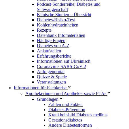
Podcast-Sonderreihe: Diabetes und
Schwangerschaft
Klinische Studien – Übersicht
Diabetes-Risiko-Test
Kohlenhydrateinheiten
Rezepte
Datenbank Infomaterialien
Häufige Fragen
Diabetes von A-Z
Anlaufstellen
Erfahrungsberichte
Informationen auf Ukrainisch
Coronavirus SARS-CoV-2
Anfragenportal
Quizze & Spiele
Veranstaltungen
Informationen für Fachkreise
Apothekerinnen und Apotheker sowie PTAs
Grundlagen
Zahlen und Fakten
Diabetes-Prävention
Krankheitsbild Diabetes mellitus
Gestationsdiabetes
Andere Diabetesformen