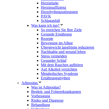
Herzinfarkt
Herzinsuffizienz
Herzrhythmusstörungen
PAVK
Schlaganfall
Was kann ich tun?
So erreichen Sie Ihre Ziele
Gesunde Ernährung
Rezepte
Bewegung im Alltag
Übergewicht langfristig reduzieren
Nachhaltig und gesund leben
Stress vermeiden
Gesunder Schlaf
Mit dem Rauchen aufhören
Auf Alkohol verzichten
Metabolisches Syndrom
Ernährungsmythen
Adipositas
Was ist Adipositas?
Begleit- und Folgeerkrankungen
Vorbeugung
Risiko und Diagnose
Behandlung