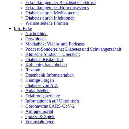
Erkrankungen der Bauchspeicheldrüse
Erkrankungen des Hormonsystems
Diabetes durch Medikamente
Diabetes durch Infektionen
Weitere seltene Formen
Info-Ecke
Nachrichten
Downloads
Mediathek: Videos und Podcasts
Podcast-Sonderreihe: Diabetes und Schwangerschaft
Klinische Studien – Übersicht
Diabetes-Risiko-Test
Kohlenhydrateinheiten
Rezepte
Datenbank Infomaterialien
Häufige Fragen
Diabetes von A-Z
Anlaufstellen
Erfahrungsberichte
Informationen auf Ukrainisch
Coronavirus SARS-CoV-2
Anfragenportal
Quizze & Spiele
Veranstaltungen