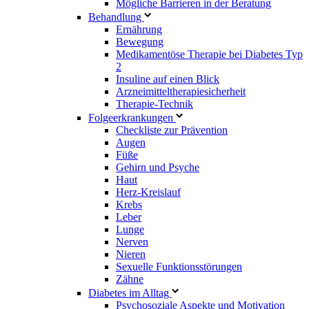
Mögliche Barrieren in der Beratung
Behandlung
Ernährung
Bewegung
Medikamentöse Therapie bei Diabetes Typ
2
Insuline auf einen Blick
Arzneimitteltherapie­sicherheit
Therapie-Technik
Fol­ge­er­kran­kun­gen
Checkliste zur Prävention
Augen
Füße
Gehirn und Psyche
Haut
Herz-Kreislauf
Krebs
Leber
Lunge
Nerven
Nieren
Sexuelle Funktionsstörungen
Zähne
Diabetes im Alltag
Psychosoziale Aspekte und Motivation