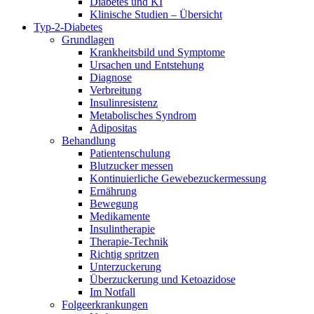
Diabetes und KI
Klinische Studien – Übersicht
Typ-2-Diabetes
Grundlagen
Krankheitsbild und Symptome
Ursachen und Entstehung
Diagnose
Verbreitung
Insulinresistenz
Metabolisches Syndrom
Adipositas
Behandlung
Patientenschulung
Blutzucker messen
Kontinuierliche Gewebezuckermessung
Ernährung
Bewegung
Medikamente
Insulintherapie
Therapie-Technik
Richtig spritzen
Unterzuckerung
Überzuckerung und Ketoazidose
Im Notfall
Folgeerkrankungen