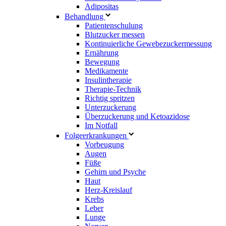
Adipositas
Behandlung
Patientenschulung
Blutzucker messen
Kontinuierliche Gewebezuckermessung
Ernährung
Bewegung
Medikamente
Insulintherapie
Therapie-Technik
Richtig spritzen
Unterzuckerung
Überzuckerung und Ketoazidose
Im Notfall
Folgeerkrankungen
Vorbeugung
Augen
Füße
Gehirn und Psyche
Haut
Herz-Kreislauf
Krebs
Leber
Lunge