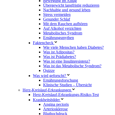
Bewegung im Alltag
Übergewicht langfristig reduzieren
Nachhaltig und gesund leben
Stress vermeiden
Gesunder Schlaf
Mit dem Rauchen aufhören
Auf Alkohol verzichten
Metabolisches Syndrom
Ernährungsmythen
Faktencheck
Wie viele Menschen haben Diabetes?
Was ist Adipositas?
Was ist Prädiabetes?
Was ist eine Insulinresistenz?
Was ist das Metabolische Syndrom?
Quizze
Was wird geforscht?
Ernährungsforschung
Klinische Studien – Übersicht
Herz-Kreislauf-Erkrankungen
Herz-Kreislauf-Erkrankungs-Risiko-Test
Krankheitsbilder
Angina pectoris
Arteriosklerose
Bluthochdruck