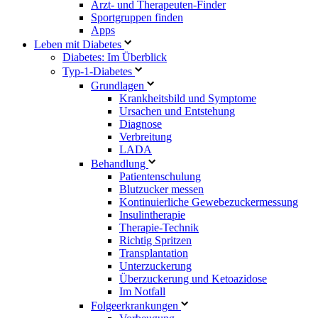
Arzt- und Therapeuten-Finder
Sportgruppen finden
Apps
Leben mit Diabetes
Diabetes: Im Überblick
Typ-1-Diabetes
Grundlagen
Krankheitsbild und Symptome
Ursachen und Entstehung
Diagnose
Verbreitung
LADA
Behandlung
Patientenschulung
Blutzucker messen
Kontinuierliche Gewebezuckermessung
Insulintherapie
Therapie-Technik
Richtig Spritzen
Transplantation
Unterzuckerung
Überzuckerung und Ketoazidose
Im Notfall
Folgeerkrankungen