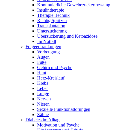
Kontinuierliche Gewebezuckermessung
Insulintherapie
Therapie-Technik
Richtig Spritzen
Transplantation
Unterzuckerung
Überzuckerung und Ketoazidose
Im Notfall
Folgeerkrankungen
Vorbeugung
Augen
Füße
Gehirn und Psyche
Haut
Herz-Kreislauf
Krebs
Leber
Lunge
Nerven
Nieren
Sexuelle Funktionsstörungen
Zähne
Diabetes im Alltag
Motivation und Psyche