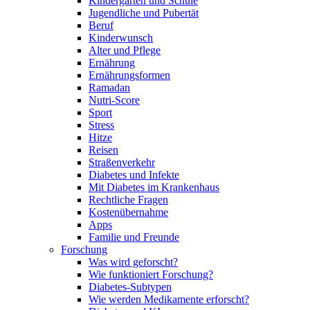
Kindergarten und Schule
Jugendliche und Pubertät
Beruf
Kinderwunsch
Alter und Pflege
Ernährung
Ernährungsformen
Ramadan
Nutri-Score
Sport
Stress
Hitze
Reisen
Straßenverkehr
Diabetes und Infekte
Mit Diabetes im Krankenhaus
Rechtliche Fragen
Kostenübernahme
Apps
Familie und Freunde
Forschung
Was wird geforscht?
Wie funktioniert Forschung?
Diabetes-Subtypen
Wie werden Medikamente erforscht?