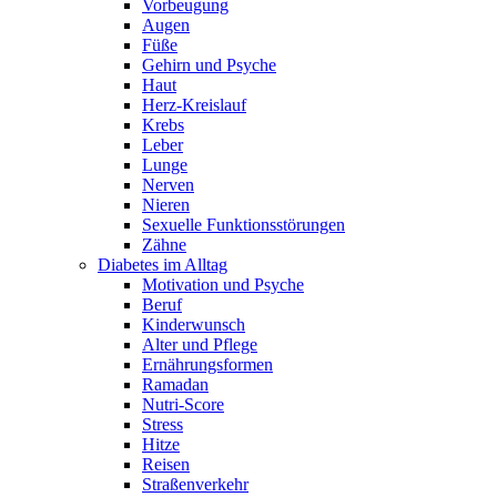
Vorbeugung
Augen
Füße
Gehirn und Psyche
Haut
Herz-Kreislauf
Krebs
Leber
Lunge
Nerven
Nieren
Sexuelle Funktionsstörungen
Zähne
Diabetes im Alltag
Motivation und Psyche
Beruf
Kinderwunsch
Alter und Pflege
Ernährungsformen
Ramadan
Nutri-Score
Stress
Hitze
Reisen
Straßenverkehr