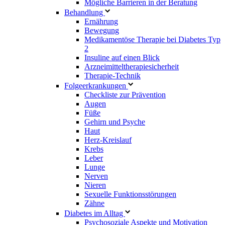
Mögliche Barrieren in der Beratung
Behandlung
Ernährung
Bewegung
Medikamentöse Therapie bei Diabetes Typ
2
Insuline auf einen Blick
Arzneimitteltherapie­sicherheit
Therapie-Technik
Fol­ge­er­kran­kun­gen
Checkliste zur Prävention
Augen
Füße
Gehirn und Psyche
Haut
Herz-Kreislauf
Krebs
Leber
Lunge
Nerven
Nieren
Sexuelle Funktionsstörungen
Zähne
Diabetes im Alltag
Psychosoziale Aspekte und Motivation