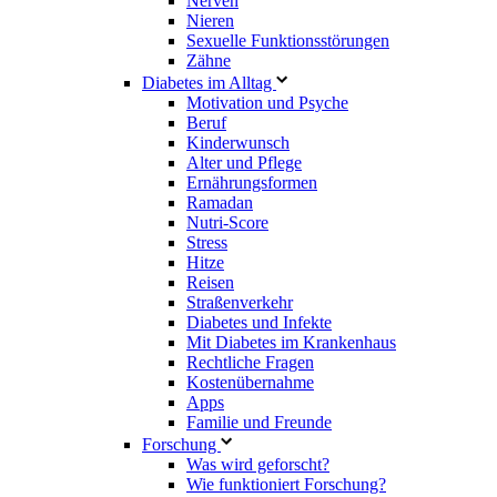
Nerven
Nieren
Sexuelle Funktionsstörungen
Zähne
Diabetes im Alltag
Motivation und Psyche
Beruf
Kinderwunsch
Alter und Pflege
Ernährungsformen
Ramadan
Nutri-Score
Stress
Hitze
Reisen
Straßenverkehr
Diabetes und Infekte
Mit Diabetes im Krankenhaus
Rechtliche Fragen
Kostenübernahme
Apps
Familie und Freunde
Forschung
Was wird geforscht?
Wie funktioniert Forschung?