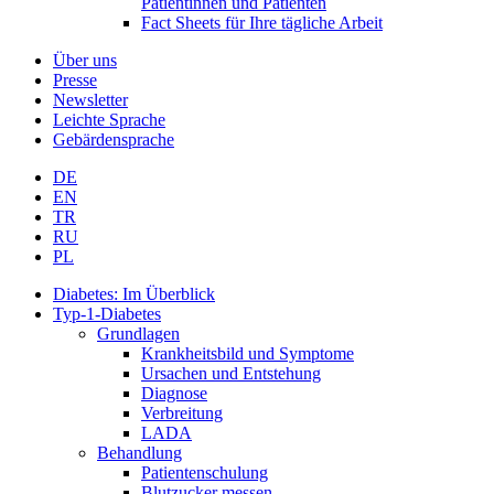
Patientinnen und Patienten
Fact Sheets für Ihre tägliche Arbeit
Über uns
Presse
Newsletter
Leichte Sprache
Gebärdensprache
DE
EN
TR
RU
PL
Diabetes: Im Überblick
Typ-1-Diabetes
Grundlagen
Krankheitsbild und Symptome
Ursachen und Entstehung
Diagnose
Verbreitung
LADA
Behandlung
Patientenschulung
Blutzucker messen