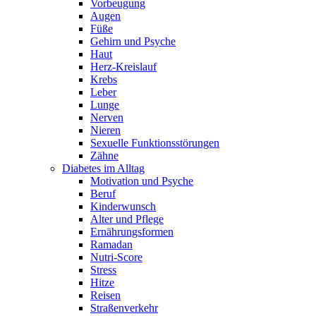
Vorbeugung
Augen
Füße
Gehirn und Psyche
Haut
Herz-Kreislauf
Krebs
Leber
Lunge
Nerven
Nieren
Sexuelle Funktionsstörungen
Zähne
Diabetes im Alltag
Motivation und Psyche
Beruf
Kinderwunsch
Alter und Pflege
Ernährungsformen
Ramadan
Nutri-Score
Stress
Hitze
Reisen
Straßenverkehr