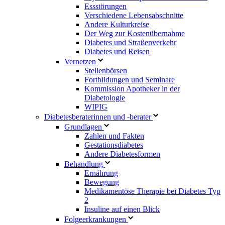
Essstörungen
Verschiedene Lebensabschnitte
Andere Kulturkreise
Der Weg zur Kostenübernahme
Diabetes und Straßenverkehr
Diabetes und Reisen
Vernetzen
Stellenbörsen
Fortbildungen und Seminare
Kommission Apotheker in der
Diabetologie
WIPIG
Diabetesberaterinnen und -berater
Grundlagen
Zahlen und Fakten
Gestationsdiabetes
Andere Diabetesformen
Behandlung
Ernährung
Bewegung
Medikamentöse Therapie bei Diabetes Typ
2
Insuline auf einen Blick
Folgeerkrankungen