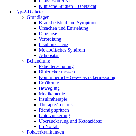
Diabetes und KI
Klinische Studien – Übersicht
Typ-2-Diabetes
Grundlagen
Krankheitsbild und Symptome
Ursachen und Entstehung
Diagnose
Verbreitung
Insulinresistenz
Metabolisches Syndrom
Adipositas
Behandlung
Patientenschulung
Blutzucker messen
Kontinuierliche Gewebezuckermessung
Ernährung
Bewegung
Medikamente
Insulintherapie
Therapie-Technik
Richtig spritzen
Unterzuckerung
Überzuckerung und Ketoazidose
Im Notfall
Folgeerkrankungen