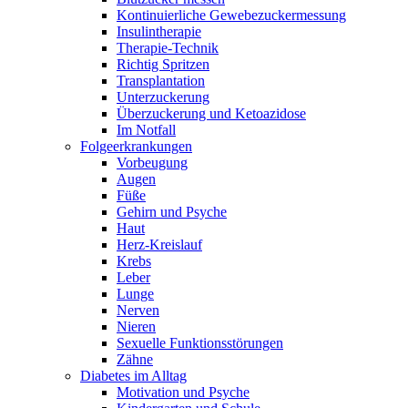
Kontinuierliche Gewebezuckermessung
Insulintherapie
Therapie-Technik
Richtig Spritzen
Transplantation
Unterzuckerung
Überzuckerung und Ketoazidose
Im Notfall
Folgeerkrankungen
Vorbeugung
Augen
Füße
Gehirn und Psyche
Haut
Herz-Kreislauf
Krebs
Leber
Lunge
Nerven
Nieren
Sexuelle Funktionsstörungen
Zähne
Diabetes im Alltag
Motivation und Psyche