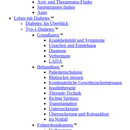
Arzt- und Therapeuten-Finder
Sportgruppen finden
Apps
Leben mit Diabetes
Diabetes: Im Überblick
Typ-1-Diabetes
Grundlagen
Krankheitsbild und Symptome
Ursachen und Entstehung
Diagnose
Verbreitung
LADA
Behandlung
Patientenschulung
Blutzucker messen
Kontinuierliche Gewebezuckermessung
Insulintherapie
Therapie-Technik
Richtig Spritzen
Transplantation
Unterzuckerung
Überzuckerung und Ketoazidose
Im Notfall
Folgeerkrankungen