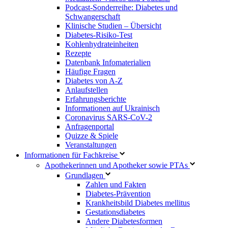
Podcast-Sonderreihe: Diabetes und
Schwangerschaft
Klinische Studien – Übersicht
Diabetes-Risiko-Test
Kohlenhydrateinheiten
Rezepte
Datenbank Infomaterialien
Häufige Fragen
Diabetes von A-Z
Anlaufstellen
Erfahrungsberichte
Informationen auf Ukrainisch
Coronavirus SARS-CoV-2
Anfragenportal
Quizze & Spiele
Veranstaltungen
Informationen für Fachkreise
Apothekerinnen und Apotheker sowie PTAs
Grundlagen
Zahlen und Fakten
Diabetes-Prävention
Krankheitsbild Diabetes mellitus
Gestationsdiabetes
Andere Diabetesformen