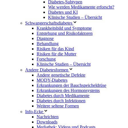
Diabetes-Subtypen
Wie werden Medikamente erforscht?
Diabetes und KI
Klinische Studien – Übersicht
Schwangerschaftsdiabetes
Krankheitsbild und Symptome
Entstehung und Risikofaktoren
Diagnose
Behandlung
Risiken für das Kind
Risiken für die Mutter
Forschung
Klinische Studien – Übersicht
Andere Diabetesformen
Andere genetische Defekte
MODY-Diabetes
Erkrankungen der Bauchspeicheldrüse
Erkrankungen des Hormonsystems
Diabetes durch Medikamente
Diabetes durch Infektionen
Weitere seltene Formen
Info-Ecke
Nachrichten
Downloads
Mediathek: Videos und Podcasts