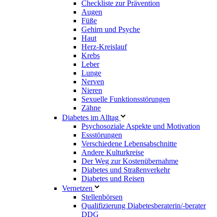
Checkliste zur Prävention
Augen
Füße
Gehirn und Psyche
Haut
Herz-Kreislauf
Krebs
Leber
Lunge
Nerven
Nieren
Sexuelle Funktionsstörungen
Zähne
Diabetes im Alltag
Psychosoziale Aspekte und Motivation
Essstörungen
Verschiedene Lebensabschnitte
Andere Kulturkreise
Der Weg zur Kostenübernahme
Diabetes und Straßenverkehr
Diabetes und Reisen
Vernetzen
Stellenbörsen
Qualifizierung Diabetesberaterin/­-berater
DDG