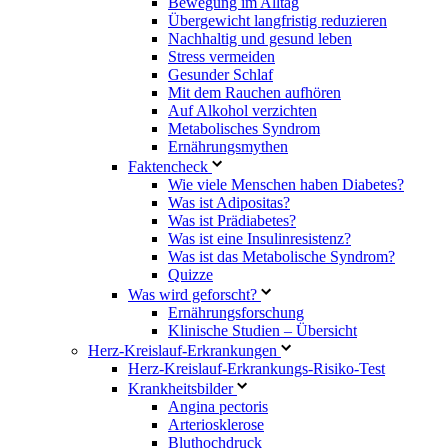
Bewegung im Alltag
Übergewicht langfristig reduzieren
Nachhaltig und gesund leben
Stress vermeiden
Gesunder Schlaf
Mit dem Rauchen aufhören
Auf Alkohol verzichten
Metabolisches Syndrom
Ernährungsmythen
Faktencheck
Wie viele Menschen haben Diabetes?
Was ist Adipositas?
Was ist Prädiabetes?
Was ist eine Insulinresistenz?
Was ist das Metabolische Syndrom?
Quizze
Was wird geforscht?
Ernährungsforschung
Klinische Studien – Übersicht
Herz-Kreislauf-Erkrankungen
Herz-Kreislauf-Erkrankungs-Risiko-Test
Krankheitsbilder
Angina pectoris
Arteriosklerose
Bluthochdruck