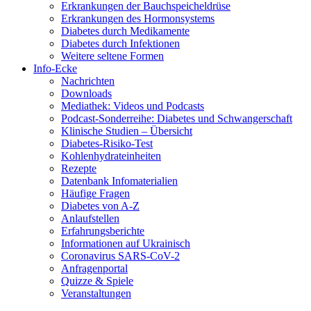
Erkrankungen der Bauchspeicheldrüse
Erkrankungen des Hormonsystems
Diabetes durch Medikamente
Diabetes durch Infektionen
Weitere seltene Formen
Info-Ecke
Nachrichten
Downloads
Mediathek: Videos und Podcasts
Podcast-Sonderreihe: Diabetes und Schwangerschaft
Klinische Studien – Übersicht
Diabetes-Risiko-Test
Kohlenhydrateinheiten
Rezepte
Datenbank Infomaterialien
Häufige Fragen
Diabetes von A-Z
Anlaufstellen
Erfahrungsberichte
Informationen auf Ukrainisch
Coronavirus SARS-CoV-2
Anfragenportal
Quizze & Spiele
Veranstaltungen