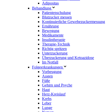
Adipositas
Behandlung
Patientenschulung
Blutzucker messen
Kontinuierliche Gewebezuckermessung
Ernährung
Bewegung
Medikamente
Insulintherapie
Therapie-Technik
Richtig spritzen
Unterzuckerung
Überzuckerung und Ketoazidose
Im Notfall
Folgeerkrankungen
Vorbeugung
Augen
Füße
Gehirn und Psyche
Haut
Herz-Kreislauf
Krebs
Leber
Lunge