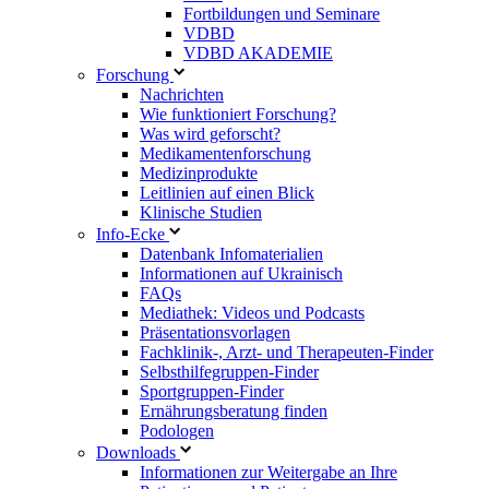
Fortbildungen und Seminare
VDBD
VDBD AKADEMIE
Forschung
Nachrichten
Wie funktioniert Forschung?
Was wird geforscht?
Medikamentenforschung
Medizinprodukte
Leitlinien auf einen Blick
Klinische Studien
Info-Ecke
Datenbank Infomaterialien
Informationen auf Ukrainisch
FAQs
Mediathek: Videos und Podcasts
Präsentationsvorlagen
Fachklinik-, Arzt- und Therapeuten-Finder
Selbsthilfegruppen-Finder
Sportgruppen-Finder
Ernährungsberatung finden
Podologen
Downloads
Informationen zur Weitergabe an Ihre