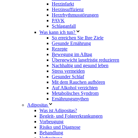
Herzinfarkt
Herzinsuffizienz
Herzrhythmusstörungen
PAVK
Schlaganfall
Was kann ich tun?
So erreichen Sie Ihre Ziele
Gesunde Ernährung
Rezepte
Bewegung im Alltag
Übergewicht langfristig reduzieren
Nachhaltig und gesund leben
Stress vermeiden
Gesunder Schlaf
Mit dem Rauchen aufhören
Auf Alkohol verzichten
Metabolisches Syndrom
Ernährungsmythen
Adipositas
Was ist Adipositas?
Begleit- und Folgeerkrankungen
Vorbeugung
Risiko und Diagnose
Behandlung