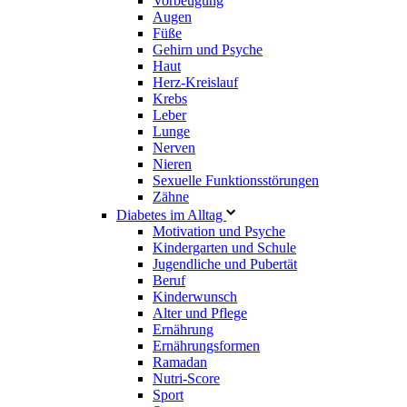
Vorbeugung
Augen
Füße
Gehirn und Psyche
Haut
Herz-Kreislauf
Krebs
Leber
Lunge
Nerven
Nieren
Sexuelle Funktionsstörungen
Zähne
Diabetes im Alltag
Motivation und Psyche
Kindergarten und Schule
Jugendliche und Pubertät
Beruf
Kinderwunsch
Alter und Pflege
Ernährung
Ernährungsformen
Ramadan
Nutri-Score
Sport