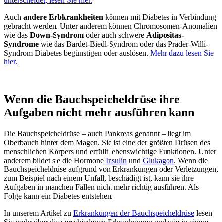
unterscheidet, lesen Sie hier.
Auch
andere Erbkrankheiten
können mit Diabetes in Verbindung
gebracht werden. Unter anderem können Chromosomen-Anomalien
wie das
Down-Syndrom
oder auch schwere
Adipositas-
Syndrome
wie das Bardet-Biedl-Syndrom oder das Prader-Willi-
Syndrom Diabetes begünstigen oder auslösen.
Mehr dazu lesen Sie
hier.
Wenn die Bauchspeicheldrüse ihre
Aufgaben nicht mehr ausführen kann
Die Bauchspeicheldrüse – auch Pankreas genannt – liegt im
Oberbauch hinter dem Magen. Sie ist eine der größten Drüsen des
menschlichen Körpers und erfüllt lebenswichtige Funktionen. Unter
anderem bildet sie die Hormone
Insulin
und
Glukagon
. Wenn die
Bauchspeicheldrüse aufgrund von Erkrankungen oder Verletzungen,
zum Beispiel nach einem Unfall, beschädigt ist, kann sie ihre
Aufgaben in manchen Fällen nicht mehr richtig ausführen. Als
Folge kann ein Diabetes entstehen.
In unserem Artikel zu
Erkrankungen der Bauchspeicheldrüse
lesen
Sie mehr über die verschiedenen Erkrankungen und wie in einem