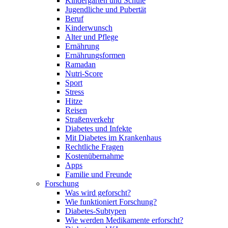
Kindergarten und Schule
Jugendliche und Pubertät
Beruf
Kinderwunsch
Alter und Pflege
Ernährung
Ernährungsformen
Ramadan
Nutri-Score
Sport
Stress
Hitze
Reisen
Straßenverkehr
Diabetes und Infekte
Mit Diabetes im Krankenhaus
Rechtliche Fragen
Kostenübernahme
Apps
Familie und Freunde
Forschung
Was wird geforscht?
Wie funktioniert Forschung?
Diabetes-Subtypen
Wie werden Medikamente erforscht?