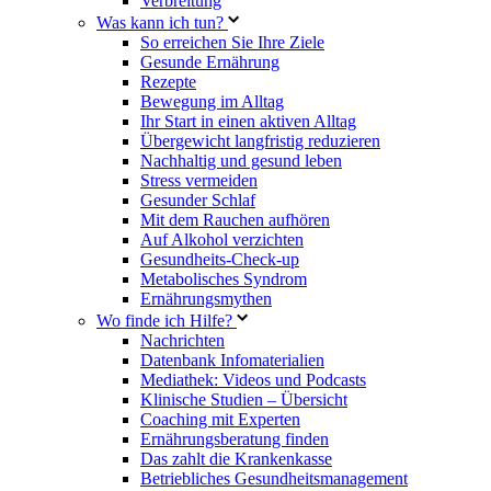
Verbreitung
Was kann ich tun?
So erreichen Sie Ihre Ziele
Gesunde Ernährung
Rezepte
Bewegung im Alltag
Ihr Start in einen aktiven Alltag
Übergewicht langfristig reduzieren
Nachhaltig und gesund leben
Stress vermeiden
Gesunder Schlaf
Mit dem Rauchen aufhören
Auf Alkohol verzichten
Gesundheits-Check-up
Metabolisches Syndrom
Ernährungsmythen
Wo finde ich Hilfe?
Nachrichten
Datenbank Infomaterialien
Mediathek: Videos und Podcasts
Klinische Studien – Übersicht
Coaching mit Experten
Ernährungsberatung finden
Das zahlt die Krankenkasse
Betriebliches Gesundheitsmanagement