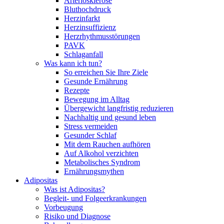
Arteriosklerose
Bluthochdruck
Herzinfarkt
Herzinsuffizienz
Herzrhythmusstörungen
PAVK
Schlaganfall
Was kann ich tun?
So erreichen Sie Ihre Ziele
Gesunde Ernährung
Rezepte
Bewegung im Alltag
Übergewicht langfristig reduzieren
Nachhaltig und gesund leben
Stress vermeiden
Gesunder Schlaf
Mit dem Rauchen aufhören
Auf Alkohol verzichten
Metabolisches Syndrom
Ernährungsmythen
Adipositas
Was ist Adipositas?
Begleit- und Folgeerkrankungen
Vorbeugung
Risiko und Diagnose