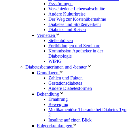
Essstörungen
Verschiedene Lebensabschnitte
Andere Kulturkreise
Der Weg zur Kostenübernahme
Diabetes und Straßenverkehr
Diabetes und Reisen
Vernetzen
Stellenbörsen
Fortbildungen und Seminare
Kommission Apotheker in der
Diabetologie
WIPIG
Diabetesberaterinnen und -berater
Grundlagen
Zahlen und Fakten
Gestationsdiabetes
Andere Diabetesformen
Behandlung
Ernährung
Bewegung
Medikamentöse Therapie bei Diabetes Typ
2
Insuline auf einen Blick
Folgeerkrankungen