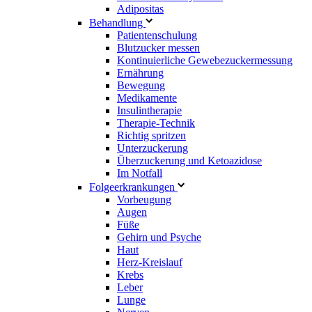
Adipositas
Behandlung
Patientenschulung
Blutzucker messen
Kontinuierliche Gewebezuckermessung
Ernährung
Bewegung
Medikamente
Insulintherapie
Therapie-Technik
Richtig spritzen
Unterzuckerung
Überzuckerung und Ketoazidose
Im Notfall
Folgeerkrankungen
Vorbeugung
Augen
Füße
Gehirn und Psyche
Haut
Herz-Kreislauf
Krebs
Leber
Lunge