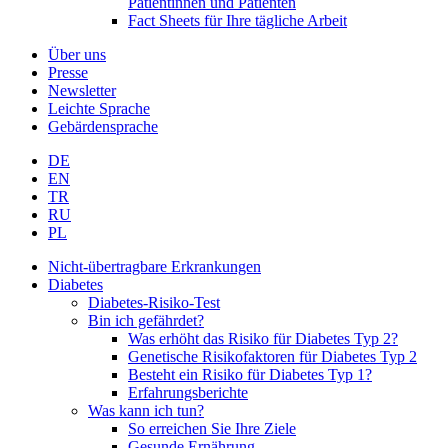
Patientinnen und Patienten
Fact Sheets für Ihre tägliche Arbeit
Über uns
Presse
Newsletter
Leichte Sprache
Gebärdensprache
DE
EN
TR
RU
PL
Nicht-übertragbare Erkrankungen
Diabetes
Diabetes-Risiko-Test
Bin ich gefährdet?
Was erhöht das Risiko für Diabetes Typ 2?
Genetische Risikofaktoren für Diabetes Typ 2
Besteht ein Risiko für Diabetes Typ 1?
Erfahrungsberichte
Was kann ich tun?
So erreichen Sie Ihre Ziele
Gesunde Ernährung