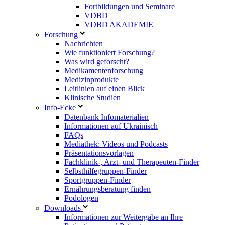
Fortbildungen und Seminare
VDBD
VDBD AKADEMIE
Forschung
Nachrichten
Wie funktioniert Forschung?
Was wird geforscht?
Medikamentenforschung
Medizinprodukte
Leitlinien auf einen Blick
Klinische Studien
Info-Ecke
Datenbank Infomaterialien
Informationen auf Ukrainisch
FAQs
Mediathek: Videos und Podcasts
Präsentationsvorlagen
Fachklinik-, Arzt- und Therapeuten-Finder
Selbsthilfegruppen-Finder
Sportgruppen-Finder
Ernährungsberatung finden
Podologen
Downloads
Informationen zur Weitergabe an Ihre