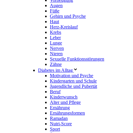
Vorbeugung
Augen
Füße
Gehirn und Psyche
Haut
Herz-Kreislauf
Krebs
Leber
Lunge
Nerven
Nieren
Sexuelle Funktionsstörungen
Zähne
Diabetes im Alltag
Motivation und Psyche
Kindergarten und Schule
Jugendliche und Pubertät
Beruf
Kinderwunsch
Alter und Pflege
Ernährung
Ernährungsformen
Ramadan
Nutri-Score
Sport