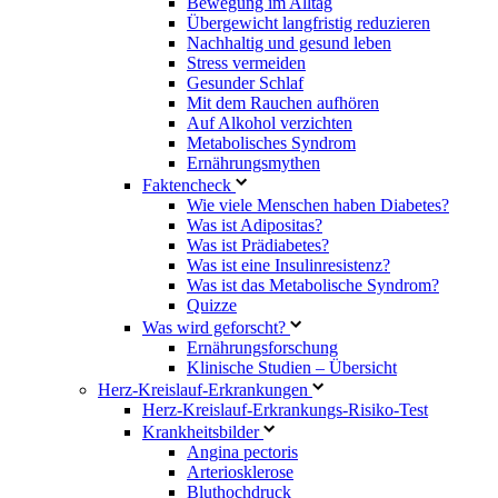
Bewegung im Alltag
Übergewicht langfristig reduzieren
Nachhaltig und gesund leben
Stress vermeiden
Gesunder Schlaf
Mit dem Rauchen aufhören
Auf Alkohol verzichten
Metabolisches Syndrom
Ernährungsmythen
Faktencheck
Wie viele Menschen haben Diabetes?
Was ist Adipositas?
Was ist Prädiabetes?
Was ist eine Insulinresistenz?
Was ist das Metabolische Syndrom?
Quizze
Was wird geforscht?
Ernährungsforschung
Klinische Studien – Übersicht
Herz-Kreislauf-Erkrankungen
Herz-Kreislauf-Erkrankungs-Risiko-Test
Krankheitsbilder
Angina pectoris
Arteriosklerose
Bluthochdruck