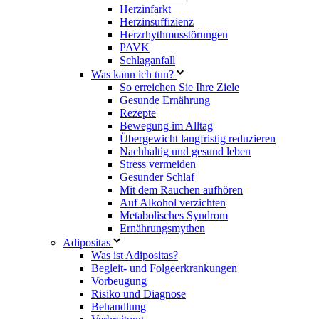
Herzinfarkt
Herzinsuffizienz
Herzrhythmusstörungen
PAVK
Schlaganfall
Was kann ich tun?
So erreichen Sie Ihre Ziele
Gesunde Ernährung
Rezepte
Bewegung im Alltag
Übergewicht langfristig reduzieren
Nachhaltig und gesund leben
Stress vermeiden
Gesunder Schlaf
Mit dem Rauchen aufhören
Auf Alkohol verzichten
Metabolisches Syndrom
Ernährungsmythen
Adipositas
Was ist Adipositas?
Begleit- und Folgeerkrankungen
Vorbeugung
Risiko und Diagnose
Behandlung