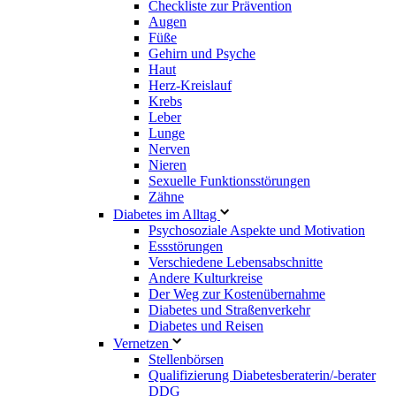
Checkliste zur Prävention
Augen
Füße
Gehirn und Psyche
Haut
Herz-Kreislauf
Krebs
Leber
Lunge
Nerven
Nieren
Sexuelle Funktionsstörungen
Zähne
Diabetes im Alltag
Psychosoziale Aspekte und Motivation
Essstörungen
Verschiedene Lebensabschnitte
Andere Kulturkreise
Der Weg zur Kostenübernahme
Diabetes und Straßenverkehr
Diabetes und Reisen
Vernetzen
Stellenbörsen
Qualifizierung Diabetesberaterin/­-berater
DDG