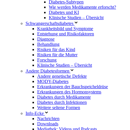
Diabetes-Subtypen
Wie werden Medikamente erforscht?
Diabetes und KI
Klinische Studien – Übersicht
Schwangerschaftsdiabetes
Krankheitsbild und Symptome
Entstehung und Risikofaktoren
Diagnose
Behandlung
Risiken für das Kind
Risiken für die Mutter
Forschung
Klinische Studien – Übersicht
Andere Diabetesformen
Andere genetische Defekte
MODY-Diabetes
Erkrankungen der Bauchspeicheldrüse
Erkrankungen des Hormonsystems
Diabetes durch Medikamente
Diabetes durch Infektionen
Weitere seltene Formen
Info-Ecke
Nachrichten
Downloads
Mediathek: Videos und Podcasts