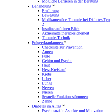
Mögliche Barrieren in der Beratung
Behandlung
Ernährung
Bewegung
Medikamentöse Therapie bei Diabetes Typ
2
Insuline auf einen Blick
Arzneimitteltherapie­sicherheit
Therapie-Technik
Fol­ge­er­kran­kun­gen
Checkliste zur Prävention
Augen
Füße
Gehirn und Psyche
Haut
Herz-Kreislauf
Krebs
Leber
Lunge
Nerven
Nieren
Sexuelle Funktionsstörungen
Zähne
Diabetes im Alltag
Psychosoziale Aspekte und Motivation