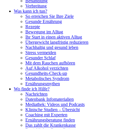
Behandlung
Verbreitung
Was kann ich tun?
So erreichen Sie Ihre Ziele
Gesunde Ernährung
Rezepte
Bewegung im Alltag
Ihr Start in einen aktiven Alltag
Übergewicht langfristig reduzieren
Nachhaltig und gesund leben
Stress vermeiden
Gesunder Schlaf
Mit dem Rauchen aufhören
Auf Alkohol verzichten
Gesundheits-Check-up
Metabolisches Syndrom
Ernährungsmythen
Wo finde ich Hilfe?
Nachrichten
Datenbank Infomaterialien
Mediathek: Videos und Podcasts
Klinische Studien – Übersicht
Coaching mit Experten
Ernährungsberatung finden
Das zahlt die Krankenkasse