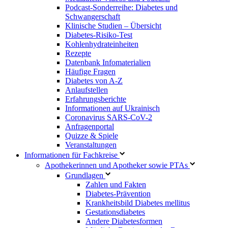
Podcast-Sonderreihe: Diabetes und
Schwangerschaft
Klinische Studien – Übersicht
Diabetes-Risiko-Test
Kohlenhydrateinheiten
Rezepte
Datenbank Infomaterialien
Häufige Fragen
Diabetes von A-Z
Anlaufstellen
Erfahrungsberichte
Informationen auf Ukrainisch
Coronavirus SARS-CoV-2
Anfragenportal
Quizze & Spiele
Veranstaltungen
Informationen für Fachkreise
Apothekerinnen und Apotheker sowie PTAs
Grundlagen
Zahlen und Fakten
Diabetes-Prävention
Krankheitsbild Diabetes mellitus
Gestationsdiabetes
Andere Diabetesformen