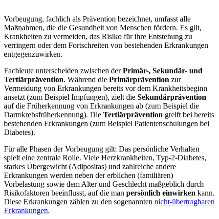
Vorbeugung, fachlich als Prävention bezeichnet, umfasst alle
Maßnahmen, die die Gesundheit von Menschen fördern. Es gilt,
Krankheiten zu vermeiden, das Risiko für ihre Entstehung zu
verringern oder dem Fortschreiten von bestehenden Erkrankungen
entgegenzuwirken.
Fachleute unterscheiden zwischen der
Primär-, Sekundär- und
Tertiärprävention
. Während die
Primärprävention
zur
Vermeidung von Erkrankungen bereits vor dem Krankheitsbeginn
ansetzt (zum Beispiel Impfungen), zielt die
Sekundärprävention
auf die Früherkennung von Erkrankungen ab (zum Beispiel die
Darmkrebsfrüherkennung). Die
Tertiärprävention
greift bei bereits
bestehenden Erkrankungen (zum Beispiel Patientenschulungen bei
Diabetes).
Für alle Phasen der Vorbeugung gilt: Das persönliche Verhalten
spielt eine zentrale Rolle. Viele Herzkrankheiten, Typ-2-Diabetes,
starkes Übergewicht (Adipositas) und zahlreiche andere
Erkrankungen werden neben der erblichen (familiären)
Vorbelastung sowie dem Alter und Geschlecht maßgeblich durch
Risikofaktoren beeinflusst, auf die man
persönlich einwirken
kann.
Diese Erkrankungen zählen zu den sogenannten
nicht-übertragbaren
Erkrankungen
.