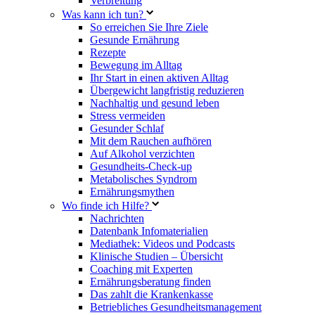
Verbreitung
Was kann ich tun?
So erreichen Sie Ihre Ziele
Gesunde Ernährung
Rezepte
Bewegung im Alltag
Ihr Start in einen aktiven Alltag
Übergewicht langfristig reduzieren
Nachhaltig und gesund leben
Stress vermeiden
Gesunder Schlaf
Mit dem Rauchen aufhören
Auf Alkohol verzichten
Gesundheits-Check-up
Metabolisches Syndrom
Ernährungsmythen
Wo finde ich Hilfe?
Nachrichten
Datenbank Infomaterialien
Mediathek: Videos und Podcasts
Klinische Studien – Übersicht
Coaching mit Experten
Ernährungsberatung finden
Das zahlt die Krankenkasse
Betriebliches Gesundheitsmanagement