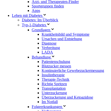
Arzt- und Therapeuten-Finder
Sportgruppen finden
Apps
Leben mit Diabetes
Diabetes: Im Überblick
Typ-1-Diabetes
Grundlagen
Krankheitsbild und Symptome
Ursachen und Entstehung
Diagnose
Verbreitung
LADA
Behandlung
Patientenschulung
Blutzucker messen
Kontinuierliche Gewebezuckermessung
Insulintherapie
Therapie-Technik
Richtig Spritzen
Transplantation
Unterzuckerung
Überzuckerung und Ketoazidose
Im Notfall
Folgeerkrankungen