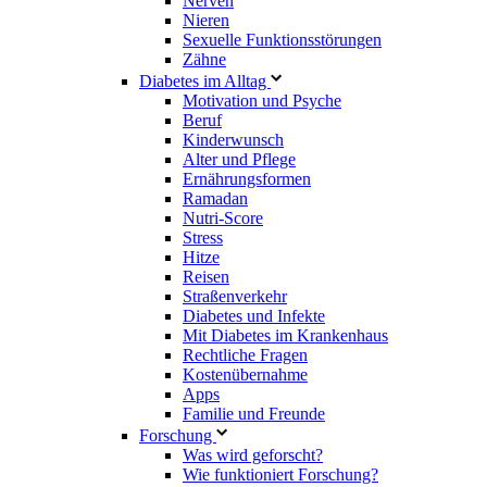
Nerven
Nieren
Sexuelle Funktionsstörungen
Zähne
Diabetes im Alltag
Motivation und Psyche
Beruf
Kinderwunsch
Alter und Pflege
Ernährungsformen
Ramadan
Nutri-Score
Stress
Hitze
Reisen
Straßenverkehr
Diabetes und Infekte
Mit Diabetes im Krankenhaus
Rechtliche Fragen
Kostenübernahme
Apps
Familie und Freunde
Forschung
Was wird geforscht?
Wie funktioniert Forschung?