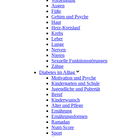
Vorbeugung
Augen
Füße
Gehirn und Psyche
Haut
Herz-Kreislauf
Krebs
Leber
Lunge
Nerven
Nieren
Sexuelle Funktionsstörungen
Zähne
Diabetes im Alltag
Motivation und Psyche
Kindergarten und Schule
Jugendliche und Pubertät
Beruf
Kinderwunsch
Alter und Pflege
Ernährung
Ernährungsformen
Ramadan
Nutri-Score
Sport