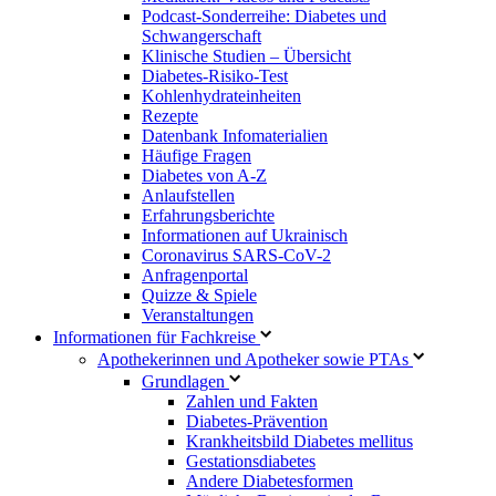
Podcast-Sonderreihe: Diabetes und
Schwangerschaft
Klinische Studien – Übersicht
Diabetes-Risiko-Test
Kohlenhydrateinheiten
Rezepte
Datenbank Infomaterialien
Häufige Fragen
Diabetes von A-Z
Anlaufstellen
Erfahrungsberichte
Informationen auf Ukrainisch
Coronavirus SARS-CoV-2
Anfragenportal
Quizze & Spiele
Veranstaltungen
Informationen für Fachkreise
Apothekerinnen und Apotheker sowie PTAs
Grundlagen
Zahlen und Fakten
Diabetes-Prävention
Krankheitsbild Diabetes mellitus
Gestationsdiabetes
Andere Diabetesformen