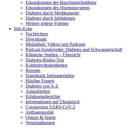
Erkrankungen der Bauchspeicheldrüse
Erkrankungen des Hormonsystems
Diabetes durch Medikamente
Diabetes durch Infektionen
Weitere seltene Formen
Info-Ecke
Nachrichten
Downloads
Mediathek: Videos und Podcasts
Podcast-Sonderreihe: Diabetes und Schwangerschaft
Klinische Studien – Übersicht
Diabetes-Risiko-Test
Kohlenhydrateinheiten
Rezepte
Datenbank Infomaterialien
Häufige Fragen
Diabetes von A-Z
Anlaufstellen
Erfahrungsberichte
Informationen auf Ukrainisch
Coronavirus SARS-CoV-2
Anfragenportal
Quizze & Spiele
Veranstaltungen