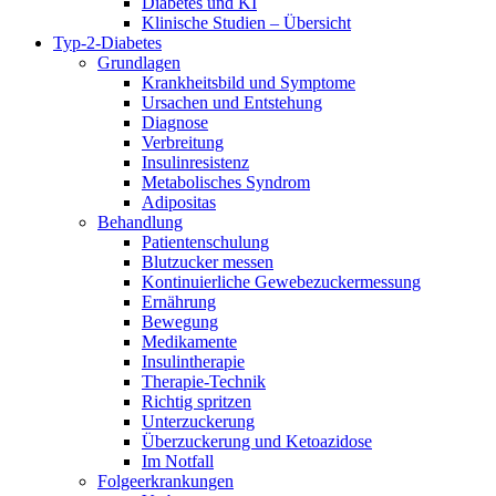
Diabetes und KI
Klinische Studien – Übersicht
Typ-2-Diabetes
Grundlagen
Krankheitsbild und Symptome
Ursachen und Entstehung
Diagnose
Verbreitung
Insulinresistenz
Metabolisches Syndrom
Adipositas
Behandlung
Patientenschulung
Blutzucker messen
Kontinuierliche Gewebezuckermessung
Ernährung
Bewegung
Medikamente
Insulintherapie
Therapie-Technik
Richtig spritzen
Unterzuckerung
Überzuckerung und Ketoazidose
Im Notfall
Folgeerkrankungen