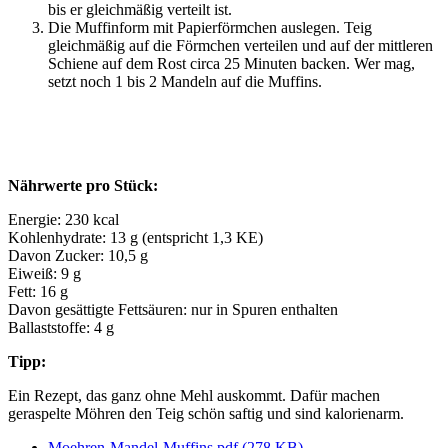
bis er gleichmäßig verteilt ist.
Die Muffinform mit Papierförmchen auslegen. Teig
gleichmäßig auf die Förmchen verteilen und auf der mittleren
Schiene auf dem Rost circa 25 Minuten backen. Wer mag,
setzt noch 1 bis 2 Mandeln auf die Muffins.
Nährwerte pro Stück:
Energie: 230 kcal
Kohlenhydrate: 13 g (entspricht 1,3 KE)
Davon Zucker: 10,5 g
Eiweiß: 9 g
Fett: 16 g
Davon gesättigte Fettsäuren: nur in Spuren enthalten
Ballaststoffe: 4 g
Tipp:
Ein Rezept, das ganz ohne Mehl auskommt. Dafür machen
geraspelte Möhren den Teig schön saftig und sind kalorienarm.
Moehren-Mandel-Muffins.pdf
(278 KB)