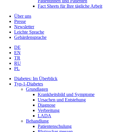
Patientinnen und Patienten
Fact Sheets für Ihre tägliche Arbeit
Über uns
Presse
Newsletter
Leichte Sprache
Gebärdensprache
DE
EN
TR
RU
PL
Diabetes: Im Überblick
Typ-1-Diabetes
Grundlagen
Krankheitsbild und Symptome
Ursachen und Entstehung
Diagnose
Verbreitung
LADA
Behandlung
Patientenschulung
Blutzucker messen