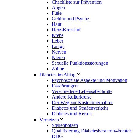
Checkliste zur Prävention
Augen
Füße
Gehirn und Psyche
Haut
Herz-Kreislauf
Krebs
Leber
Lunge
Nerven
Nieren
Sexuelle Funktionsstörungen
Zähne
Diabetes im Alltag
Psychosoziale Aspekte und Motivation
Essstörungen
Verschiedene Lebensabschnitte
Andere Kulturkreise
Der Weg zur Kostenübernahme
Diabetes und Straßenverkehr
Diabetes und Reisen
Vernetzen
Stellenbörsen
Qualifizierung Diabetesberaterin/­-berater
DDG