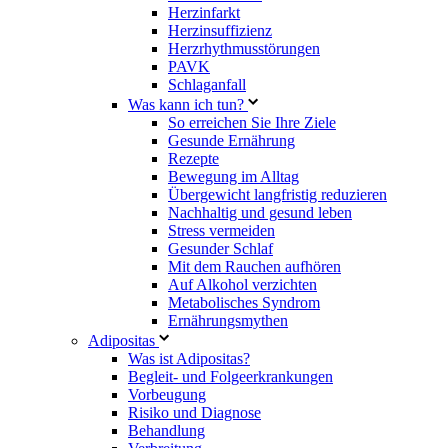
Herzinfarkt
Herzinsuffizienz
Herzrhythmusstörungen
PAVK
Schlaganfall
Was kann ich tun?
So erreichen Sie Ihre Ziele
Gesunde Ernährung
Rezepte
Bewegung im Alltag
Übergewicht langfristig reduzieren
Nachhaltig und gesund leben
Stress vermeiden
Gesunder Schlaf
Mit dem Rauchen aufhören
Auf Alkohol verzichten
Metabolisches Syndrom
Ernährungsmythen
Adipositas
Was ist Adipositas?
Begleit- und Folgeerkrankungen
Vorbeugung
Risiko und Diagnose
Behandlung