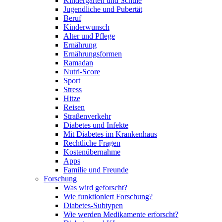
Kindergarten und Schule
Jugendliche und Pubertät
Beruf
Kinderwunsch
Alter und Pflege
Ernährung
Ernährungsformen
Ramadan
Nutri-Score
Sport
Stress
Hitze
Reisen
Straßenverkehr
Diabetes und Infekte
Mit Diabetes im Krankenhaus
Rechtliche Fragen
Kostenübernahme
Apps
Familie und Freunde
Forschung
Was wird geforscht?
Wie funktioniert Forschung?
Diabetes-Subtypen
Wie werden Medikamente erforscht?