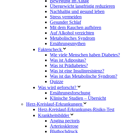
Bewegung im Alltag
Übergewicht langfristig reduzieren
Nachhaltig und gesund leben
Stress vermeiden
Gesunder Schlaf
Mit dem Rauchen aufhören
Auf Alkohol verzichten
Metabolisches Syndrom
Ernährungsmythen
Faktencheck
Wie viele Menschen haben Diabetes?
Was ist Adipositas?
Was ist Prädiabetes?
Was ist eine Insulinresistenz?
Was ist das Metabolische Syndrom?
Quizze
Was wird geforscht?
Ernährungsforschung
Klinische Studien – Übersicht
Herz-Kreislauf-Erkrankungen
Herz-Kreislauf-Erkrankungs-Risiko-Test
Krankheitsbilder
Angina pectoris
Arteriosklerose
Bluthochdruck