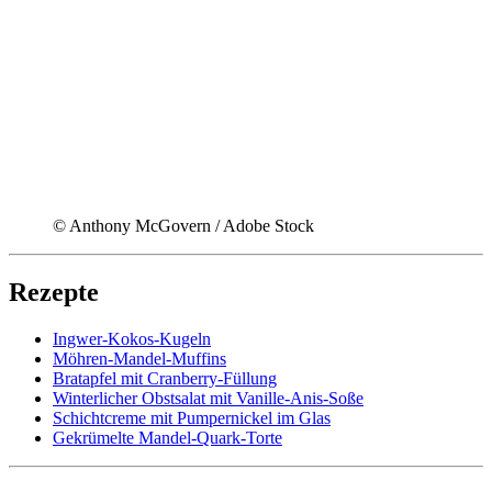
© Anthony McGovern / Adobe Stock
Rezepte
Ingwer-Kokos-Kugeln
Möhren-Mandel-Muffins
Bratapfel mit Cranberry-Füllung
Winterlicher Obstsalat mit Vanille-Anis-Soße
Schichtcreme mit Pumpernickel im Glas
Gekrümelte Mandel-Quark-Torte