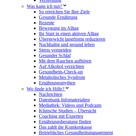
Verbreitung
Was kann ich tun?
So erreichen Sie Ihre Ziele
Gesunde Ernährung
Rezepte
Bewegung im Alltag
Ihr Start in einen aktiven Alltag
Übergewicht langfristig reduzieren
Nachhaltig und gesund leben
Stress vermeiden
Gesunder Schlaf
Mit dem Rauchen aufhören
Auf Alkohol verzichten
Gesundheits-Check-up
Metabolisches Syndrom
Ernährungsmythen
Wo finde ich Hilfe?
Nachrichten
Datenbank Infomaterialien
Mediathek: Videos und Podcasts
Klinische Studien – Übersicht
Coaching mit Experten
Ernährungsberatung finden
Das zahlt die Krankenkasse
Betriebliches Gesundheitsmanagement