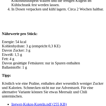
Kokosnussraspeln wälzen und die fertigen Kugeln im
Kühlschrank fest werden lassen.
In Dosen verpacken und kühl lagern. Circa 2 Wochen haltbar.
Nährwerte pro Stück:
Energie: 54 kcal
Kohlenhydrate: 3 g (entspricht 0,3 KE)
Davon Zucker: 3 g
Eiweiß: 1,5 g
Fett: 4 g
Davon gesättigte Fettsäuren: nur in Spuren enthalten
Ballaststoffe: 1 g
Tipp:
Köstlich wie eine Praline, enthalten aber wesentlich weniger Zucker
und Kalorien. Schmecken nicht nur zur Adventszeit. Für eine
alternative Variante können Sie etwas Meersalz und Chili
untermischen.
Ingwer-Kokos-Kugeln.pdf
(255 KB)