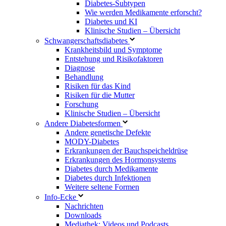
Diabetes-Subtypen
Wie werden Medikamente erforscht?
Diabetes und KI
Klinische Studien – Übersicht
Schwangerschaftsdiabetes
Krankheitsbild und Symptome
Entstehung und Risikofaktoren
Diagnose
Behandlung
Risiken für das Kind
Risiken für die Mutter
Forschung
Klinische Studien – Übersicht
Andere Diabetesformen
Andere genetische Defekte
MODY-Diabetes
Erkrankungen der Bauchspeicheldrüse
Erkrankungen des Hormonsystems
Diabetes durch Medikamente
Diabetes durch Infektionen
Weitere seltene Formen
Info-Ecke
Nachrichten
Downloads
Mediathek: Videos und Podcasts