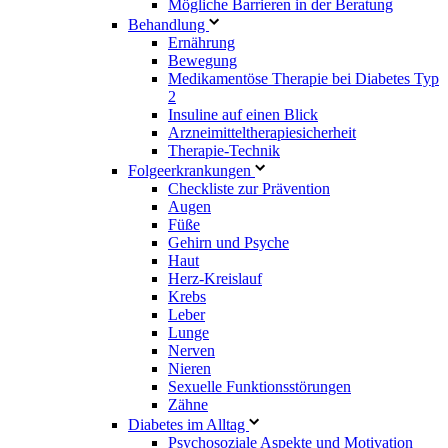
Mögliche Barrieren in der Beratung
Behandlung
Ernährung
Bewegung
Medikamentöse Therapie bei Diabetes Typ
2
Insuline auf einen Blick
Arzneimitteltherapie­sicherheit
Therapie-Technik
Fol­ge­er­kran­kun­gen
Checkliste zur Prävention
Augen
Füße
Gehirn und Psyche
Haut
Herz-Kreislauf
Krebs
Leber
Lunge
Nerven
Nieren
Sexuelle Funktionsstörungen
Zähne
Diabetes im Alltag
Psychosoziale Aspekte und Motivation