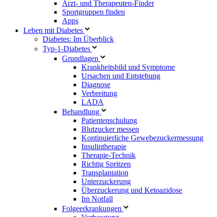
Arzt- und Therapeuten-Finder
Sportgruppen finden
Apps
Leben mit Diabetes
Diabetes: Im Überblick
Typ-1-Diabetes
Grundlagen
Krankheitsbild und Symptome
Ursachen und Entstehung
Diagnose
Verbreitung
LADA
Behandlung
Patientenschulung
Blutzucker messen
Kontinuierliche Gewebezuckermessung
Insulintherapie
Therapie-Technik
Richtig Spritzen
Transplantation
Unterzuckerung
Überzuckerung und Ketoazidose
Im Notfall
Folgeerkrankungen