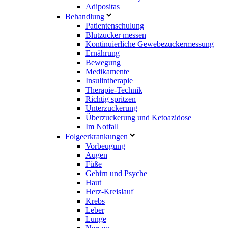
Adipositas
Behandlung
Patientenschulung
Blutzucker messen
Kontinuierliche Gewebezuckermessung
Ernährung
Bewegung
Medikamente
Insulintherapie
Therapie-Technik
Richtig spritzen
Unterzuckerung
Überzuckerung und Ketoazidose
Im Notfall
Folgeerkrankungen
Vorbeugung
Augen
Füße
Gehirn und Psyche
Haut
Herz-Kreislauf
Krebs
Leber
Lunge