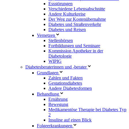
Essstörungen
Verschiedene Lebensabschnitte
Andere Kulturkreise
Der Weg zur Kostenübernahme
Diabetes und Straßenverkehr
Diabetes und Reisen
Vernetzen
Stellenbörsen
Fortbildungen und Seminare
Kommission Apotheker in der
Diabetologie
WIPIG
Diabetesberaterinnen und -berater
Grundlagen
Zahlen und Fakten
Gestationsdiabetes
Andere Diabetesformen
Behandlung
Ernährung
Bewegung
Medikamentöse Therapie bei Diabetes Typ
2
Insuline auf einen Blick
Folgeerkrankungen