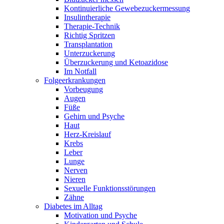
Kontinuierliche Gewebezuckermessung
Insulintherapie
Therapie-Technik
Richtig Spritzen
Transplantation
Unterzuckerung
Überzuckerung und Ketoazidose
Im Notfall
Folgeerkrankungen
Vorbeugung
Augen
Füße
Gehirn und Psyche
Haut
Herz-Kreislauf
Krebs
Leber
Lunge
Nerven
Nieren
Sexuelle Funktionsstörungen
Zähne
Diabetes im Alltag
Motivation und Psyche