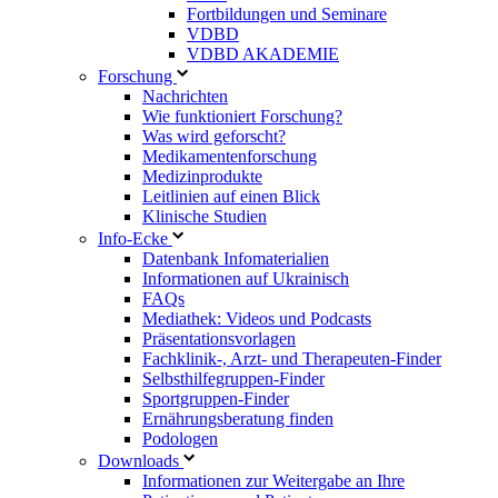
Fortbildungen und Seminare
VDBD
VDBD AKADEMIE
Forschung
Nachrichten
Wie funktioniert Forschung?
Was wird geforscht?
Medikamentenforschung
Medizinprodukte
Leitlinien auf einen Blick
Klinische Studien
Info-Ecke
Datenbank Infomaterialien
Informationen auf Ukrainisch
FAQs
Mediathek: Videos und Podcasts
Präsentationsvorlagen
Fachklinik-, Arzt- und Therapeuten-Finder
Selbsthilfegruppen-Finder
Sportgruppen-Finder
Ernährungsberatung finden
Podologen
Downloads
Informationen zur Weitergabe an Ihre