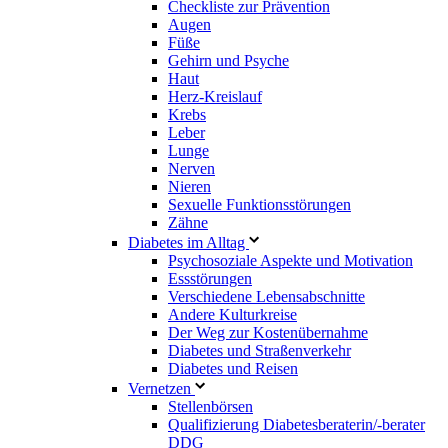
Checkliste zur Prävention
Augen
Füße
Gehirn und Psyche
Haut
Herz-Kreislauf
Krebs
Leber
Lunge
Nerven
Nieren
Sexuelle Funktionsstörungen
Zähne
Diabetes im Alltag
Psychosoziale Aspekte und Motivation
Essstörungen
Verschiedene Lebensabschnitte
Andere Kulturkreise
Der Weg zur Kostenübernahme
Diabetes und Straßenverkehr
Diabetes und Reisen
Vernetzen
Stellenbörsen
Qualifizierung Diabetesberaterin/­-berater
DDG