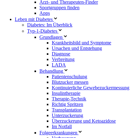
Arzt- und Therapeuten-Finder
Sportgruppen finden
Apps
Leben mit Diabetes
Diabetes: Im Überblick
Typ-1-Diabetes
Grundlagen
Krankheitsbild und Symptome
Ursachen und Entstehung
Diagnose
Verbreitung
LADA
Behandlung
Patientenschulung
Blutzucker messen
Kontinuierliche Gewebezuckermessung
Insulintherapie
Therapie-Technik
Richtig Spritzen
Transplantation
Unterzuckerung
Überzuckerung und Ketoazidose
Im Notfall
Folgeerkrankungen