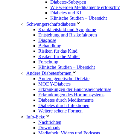
Diabetes-Subtypen
Wie werden Medikamente erforscht?
Diabetes und KI
Klinische Studien – Übersicht
Schwangerschaftsdiabetes
Krankheitsbild und Symptome
Entstehung und Risikofaktoren
Diagnose
Behandlung
Risiken für das Kind
Risiken für die Mutter
Forschung
Klinische Studien – Übersicht
Andere Diabetesformen
Andere genetische Defekte
MODY-Diabetes
Erkrankungen der Bauchspeicheldrüse
Erkrankungen des Hormonsystems
Diabetes durch Medikamente
Diabetes durch Infektionen
Weitere seltene Formen
Info-Ecke
Nachrichten
Downloads
Mediathek: Videos und Podcasts