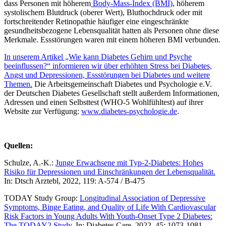
dass Personen mit höherem
Body-Mass-Index (BMI)
, höherem
systolischem Blutdruck (oberer Wert), Bluthochdruck oder mit
fortschreitender Retinopathie häufiger eine eingeschränkte
gesundheitsbezogene Lebensqualität hatten als Personen ohne diese
Merkmale. Essstörungen waren mit einem höheren BMI verbunden.
In unserem Artikel „Wie kann Diabetes Gehirn und Psyche
beeinflussen?“ informieren wir über erhöhten Stress bei Diabetes,
Angst und Depressionen, Essstörungen bei Diabetes und weitere
Themen.
Die Arbeitsgemeinschaft Diabetes und Psychologie e.V.
der Deutschen Diabetes Gesellschaft stellt außerdem Informationen,
Adressen und einen Selbsttest (WHO-5 Wohlfühltest) auf ihrer
Website zur Verfügung:
www.diabetes-psychologie.de
.
Quellen:
Schulze, A.-K.:
Junge Erwachsene mit Typ-2-Diabetes: Hohes
Risiko für Depressionen und Einschränkungen der Lebensqualität.
In: Dtsch Arztebl, 2022, 119: A-574 / B-475
TODAY Study Group:
Longitudinal Association of Depressive
Symptoms, Binge Eating, and Quality of Life With Cardiovascular
Risk Factors in Young Adults With Youth-Onset Type 2 Diabetes:
The TODAY2 Study.
In: Diabetes Care, 2022, 45: 1073-1081