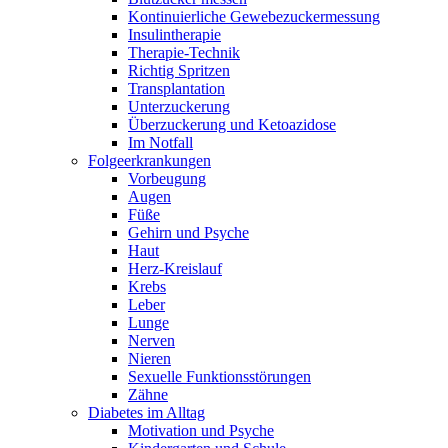
Kontinuierliche Gewebezuckermessung
Insulintherapie
Therapie-Technik
Richtig Spritzen
Transplantation
Unterzuckerung
Überzuckerung und Ketoazidose
Im Notfall
Folgeerkrankungen
Vorbeugung
Augen
Füße
Gehirn und Psyche
Haut
Herz-Kreislauf
Krebs
Leber
Lunge
Nerven
Nieren
Sexuelle Funktionsstörungen
Zähne
Diabetes im Alltag
Motivation und Psyche