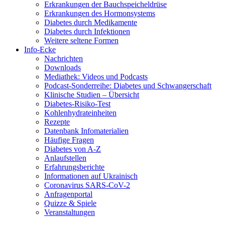
Erkrankungen der Bauchspeicheldrüse
Erkrankungen des Hormonsystems
Diabetes durch Medikamente
Diabetes durch Infektionen
Weitere seltene Formen
Info-Ecke
Nachrichten
Downloads
Mediathek: Videos und Podcasts
Podcast-Sonderreihe: Diabetes und Schwangerschaft
Klinische Studien – Übersicht
Diabetes-Risiko-Test
Kohlenhydrateinheiten
Rezepte
Datenbank Infomaterialien
Häufige Fragen
Diabetes von A-Z
Anlaufstellen
Erfahrungsberichte
Informationen auf Ukrainisch
Coronavirus SARS-CoV-2
Anfragenportal
Quizze & Spiele
Veranstaltungen