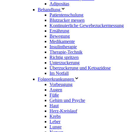
Adipositas
Behandlung
Patientenschulung
Blutzucker messen
Kontinuierliche Gewebezuckermessung
Ernährung
Bewegung
Medikamente
Insulintherapie
Therapie-Technik
Richtig spritzen
Unterzuckerung
Überzuckerung und Ketoazidose
Im Notfall
Folgeerkrankungen
Vorbeugung
Augen
Füße
Gehirn und Psyche
Haut
Herz-Kreislauf
Krebs
Leber
Lunge