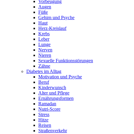
Vorbeugung
Augen
Füße
Gehirn und Psyche
Haut
Herz-Kreislauf
Krebs
Leber
Lunge
Nerven
Nieren
Sexuelle Funktionsstörungen
Zähne
Diabetes im Alltag
Motivation und Psyche
Beruf
Kinderwunsch
Alter und Pflege
Ernährungsformen
Ramadan
Nutri-Score
Stress
Hitze
Reisen
Straßenverkehr