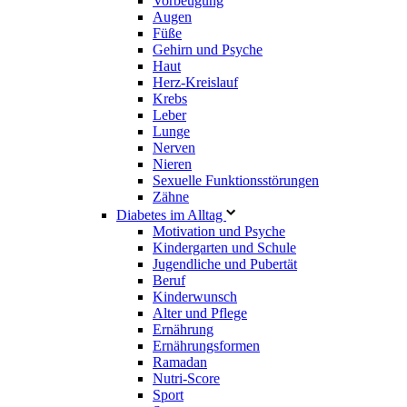
Vorbeugung
Augen
Füße
Gehirn und Psyche
Haut
Herz-Kreislauf
Krebs
Leber
Lunge
Nerven
Nieren
Sexuelle Funktionsstörungen
Zähne
Diabetes im Alltag
Motivation und Psyche
Kindergarten und Schule
Jugendliche und Pubertät
Beruf
Kinderwunsch
Alter und Pflege
Ernährung
Ernährungsformen
Ramadan
Nutri-Score
Sport