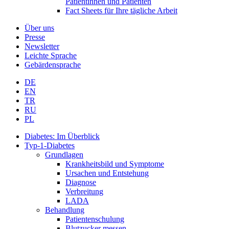
Patientinnen und Patienten
Fact Sheets für Ihre tägliche Arbeit
Über uns
Presse
Newsletter
Leichte Sprache
Gebärdensprache
DE
EN
TR
RU
PL
Diabetes: Im Überblick
Typ-1-Diabetes
Grundlagen
Krankheitsbild und Symptome
Ursachen und Entstehung
Diagnose
Verbreitung
LADA
Behandlung
Patientenschulung
Blutzucker messen