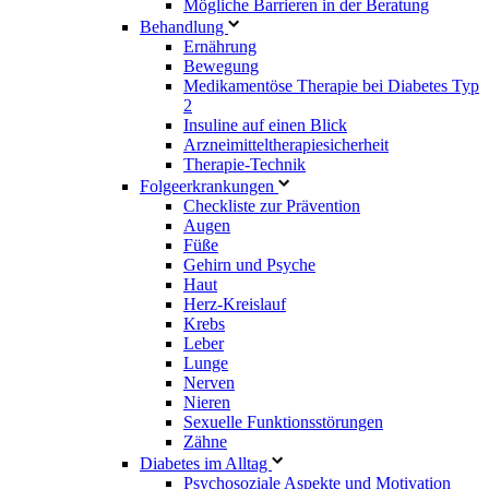
Mögliche Barrieren in der Beratung
Behandlung
Ernährung
Bewegung
Medikamentöse Therapie bei Diabetes Typ
2
Insuline auf einen Blick
Arzneimitteltherapie­sicherheit
Therapie-Technik
Fol­ge­er­kran­kun­gen
Checkliste zur Prävention
Augen
Füße
Gehirn und Psyche
Haut
Herz-Kreislauf
Krebs
Leber
Lunge
Nerven
Nieren
Sexuelle Funktionsstörungen
Zähne
Diabetes im Alltag
Psychosoziale Aspekte und Motivation