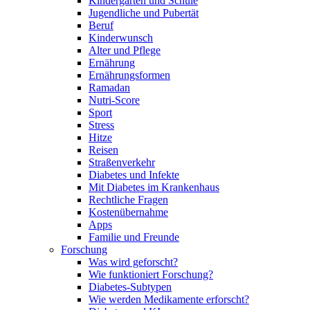
Kindergarten und Schule
Jugendliche und Pubertät
Beruf
Kinderwunsch
Alter und Pflege
Ernährung
Ernährungsformen
Ramadan
Nutri-Score
Sport
Stress
Hitze
Reisen
Straßenverkehr
Diabetes und Infekte
Mit Diabetes im Krankenhaus
Rechtliche Fragen
Kostenübernahme
Apps
Familie und Freunde
Forschung
Was wird geforscht?
Wie funktioniert Forschung?
Diabetes-Subtypen
Wie werden Medikamente erforscht?