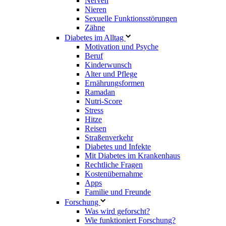
Nerven
Nieren
Sexuelle Funktionsstörungen
Zähne
Diabetes im Alltag
Motivation und Psyche
Beruf
Kinderwunsch
Alter und Pflege
Ernährungsformen
Ramadan
Nutri-Score
Stress
Hitze
Reisen
Straßenverkehr
Diabetes und Infekte
Mit Diabetes im Krankenhaus
Rechtliche Fragen
Kostenübernahme
Apps
Familie und Freunde
Forschung
Was wird geforscht?
Wie funktioniert Forschung?