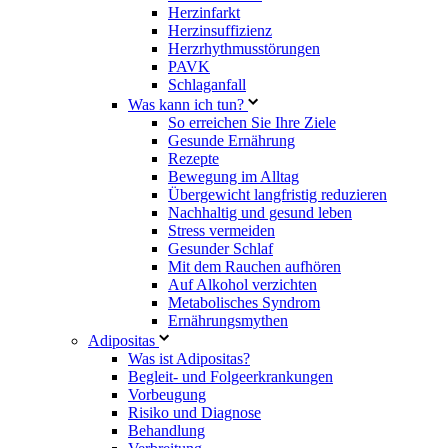
Herzinfarkt
Herzinsuffizienz
Herzrhythmusstörungen
PAVK
Schlaganfall
Was kann ich tun?
So erreichen Sie Ihre Ziele
Gesunde Ernährung
Rezepte
Bewegung im Alltag
Übergewicht langfristig reduzieren
Nachhaltig und gesund leben
Stress vermeiden
Gesunder Schlaf
Mit dem Rauchen aufhören
Auf Alkohol verzichten
Metabolisches Syndrom
Ernährungsmythen
Adipositas
Was ist Adipositas?
Begleit- und Folgeerkrankungen
Vorbeugung
Risiko und Diagnose
Behandlung