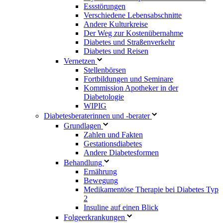
Essstörungen
Verschiedene Lebensabschnitte
Andere Kulturkreise
Der Weg zur Kostenübernahme
Diabetes und Straßenverkehr
Diabetes und Reisen
Vernetzen
Stellenbörsen
Fortbildungen und Seminare
Kommission Apotheker in der
Diabetologie
WIPIG
Diabetesberaterinnen und -berater
Grundlagen
Zahlen und Fakten
Gestationsdiabetes
Andere Diabetesformen
Behandlung
Ernährung
Bewegung
Medikamentöse Therapie bei Diabetes Typ
2
Insuline auf einen Blick
Folgeerkrankungen