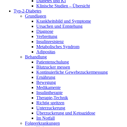
Diabetes und KI
Klinische Studien – Übersicht
Typ-2-Diabetes
Grundlagen
Krankheitsbild und Symptome
Ursachen und Entstehung
Diagnose
Verbreitung
Insulinresistenz
Metabolisches Syndrom
Adipositas
Behandlung
Patientenschulung
Blutzucker messen
Kontinuierliche Gewebezuckermessung
Ernährung
Bewegung
Medikamente
Insulintherapie
Therapie-Technik
Richtig spritzen
Unterzuckerung
Überzuckerung und Ketoazidose
Im Notfall
Folgeerkrankungen