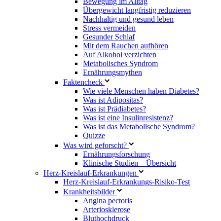
Bewegung im Alltag
Übergewicht langfristig reduzieren
Nachhaltig und gesund leben
Stress vermeiden
Gesunder Schlaf
Mit dem Rauchen aufhören
Auf Alkohol verzichten
Metabolisches Syndrom
Ernährungsmythen
Faktencheck
Wie viele Menschen haben Diabetes?
Was ist Adipositas?
Was ist Prädiabetes?
Was ist eine Insulinresistenz?
Was ist das Metabolische Syndrom?
Quizze
Was wird geforscht?
Ernährungsforschung
Klinische Studien – Übersicht
Herz-Kreislauf-Erkrankungen
Herz-Kreislauf-Erkrankungs-Risiko-Test
Krankheitsbilder
Angina pectoris
Arteriosklerose
Bluthochdruck