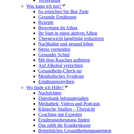
Verbreitung
Was kann ich tun?
So erreichen Sie Ihre Ziele
Gesunde Ernährung
Rezepte
Bewegung im Alltag
Ihr Start in einen aktiven Alltag
Übergewicht langfristig reduzieren
Nachhaltig und gesund leben
Stress vermeiden
Gesunder Schlaf
Mit dem Rauchen aufhören
Auf Alkohol verzichten
Gesundheits-Check-up
Metabolisches Syndrom
Ernährungsmythen
Wo finde ich Hilfe?
Nachrichten
Datenbank Infomaterialien
Mediathek: Videos und Podcasts
Klinische Studien – Übersicht
Coaching mit Experten
Ernährungsberatung finden
Das zahlt die Krankenkasse
Betriebliches Gesundheitsmanagement