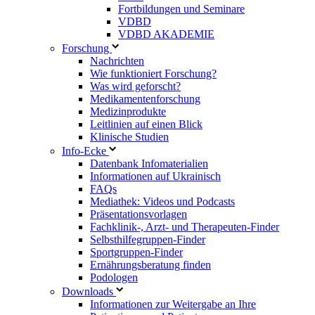
Fortbildungen und Seminare
VDBD
VDBD AKADEMIE
Forschung
Nachrichten
Wie funktioniert Forschung?
Was wird geforscht?
Medikamentenforschung
Medizinprodukte
Leitlinien auf einen Blick
Klinische Studien
Info-Ecke
Datenbank Infomaterialien
Informationen auf Ukrainisch
FAQs
Mediathek: Videos und Podcasts
Präsentationsvorlagen
Fachklinik-, Arzt- und Therapeuten-Finder
Selbsthilfegruppen-Finder
Sportgruppen-Finder
Ernährungsberatung finden
Podologen
Downloads
Informationen zur Weitergabe an Ihre