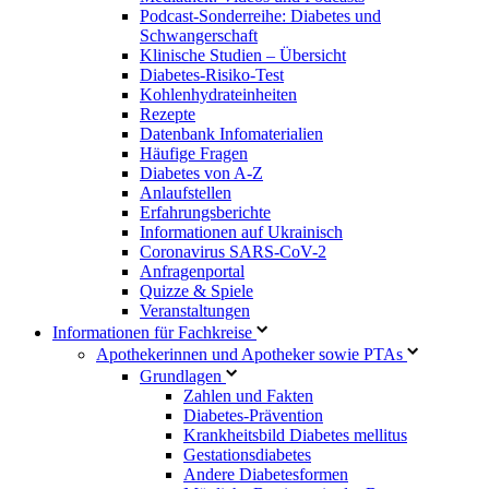
Podcast-Sonderreihe: Diabetes und
Schwangerschaft
Klinische Studien – Übersicht
Diabetes-Risiko-Test
Kohlenhydrateinheiten
Rezepte
Datenbank Infomaterialien
Häufige Fragen
Diabetes von A-Z
Anlaufstellen
Erfahrungsberichte
Informationen auf Ukrainisch
Coronavirus SARS-CoV-2
Anfragenportal
Quizze & Spiele
Veranstaltungen
Informationen für Fachkreise
Apothekerinnen und Apotheker sowie PTAs
Grundlagen
Zahlen und Fakten
Diabetes-Prävention
Krankheitsbild Diabetes mellitus
Gestationsdiabetes
Andere Diabetesformen